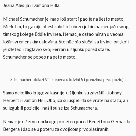
Jeana Alesija i Damona Hilla.
Michael Schumacher je imao loš start i pao je na šesto mesto.
Međutim, to ga nije obeshrabrilo i ubrzo je bio na menjaču svog
timskog kolege Eddie Irvinea. Nemac je ostao miran u veoma
lošim vremenskim uslovima, što nije bio slučaj sa Irvine-om, koji
je izleteo i zaglavio svoj Ferrari u šljunku pored staze.
Schumacher se popeo na peto mesto.
Schumacher obilazi Villeneuvea u krivini 5 i preuzima prvu poziciju
Samo nekoliko krugova kasnije, u šljunku su završili i Johnny
Herbert i Damon Hill. Obojica su uspeli da se vrate na stazu, ali
su izgubili pozicije i našli su se iza Schumachera.
Nemac je u četvrtom krugu proleteo pored Benettona Gerharda
Bergera i dao se u poteru za dvojicom prvoplasiranih.