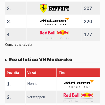
2.
307
3.
220
4.
177
Kompletna tabela
Rezultati sa VN Mađarske
Pozicija
Vozač
Tim
1.
Norris
2.
Verstappen