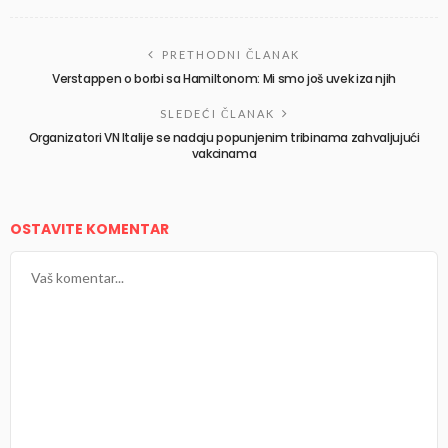
PRETHODNI ČLANAK
Verstappen o borbi sa Hamiltonom: Mi smo još uvek iza njih
SLEDEĆI ČLANAK
Organizatori VN Italije se nadaju popunjenim tribinama zahvaljujući
vakcinama
OSTAVITE KOMENTAR