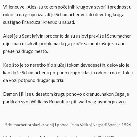
Villeneuve i Alesi su tokom početnih krugova stvorili prednost u
odnosu na grupu iza, ali je Schumacher već do devetog kruga
sustigao Francuza i krenuo u napad.
Alesi je u Seat krivini procenio da su uslovi previše i Schumacher
nije imao nikakvih problema da ga prođe sa unutrašnje strane i
pređe na drugo mesto.
Kao što je to neretko bio slučaj tokom devedesetih, delovalo je
kao da je Schumacher u potpuno drugoj klasi u odnosu na ostale i
da vozi potpuno drugačiju trku.
Damon Hill se u desetom krugu ponovo okrenuo, nakon čega je
parkirao svoj Williams Renault uz pit-wall na glavnom pravcu.
Schumacher prolazi kroz cilj i pobeđuje na Velikoj Nagradi Španije 1996.