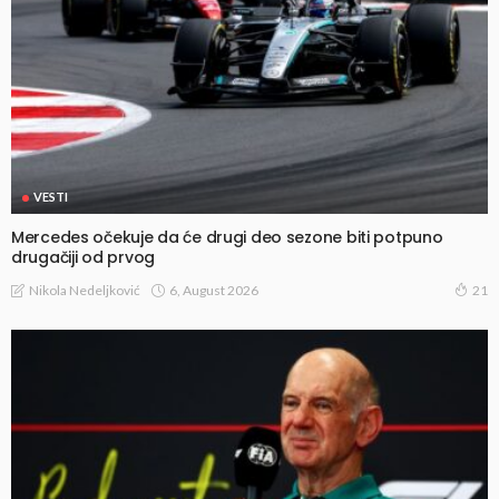
VESTI
Mercedes očekuje da će drugi deo sezone biti potpuno
drugačiji od prvog
6, August 2026
Nikola Nedeljković
21