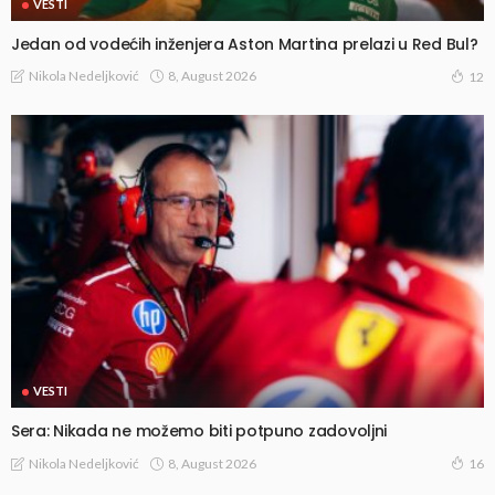
VESTI
Jedan od vodećih inženjera Aston Martina prelazi u Red Bul?
8, August 2026
Nikola Nedeljković
12
VESTI
Sera: Nikada ne možemo biti potpuno zadovoljni
8, August 2026
Nikola Nedeljković
16