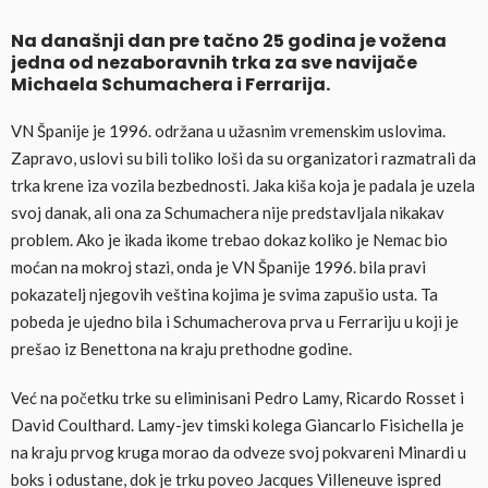
Na današnji dan pre tačno 25 godina je vožena
jedna od nezaboravnih trka za sve navijače
Michaela Schumachera i Ferrarija.
VN Španije je 1996. održana u užasnim vremenskim uslovima.
Zapravo, uslovi su bili toliko loši da su organizatori razmatrali da
trka krene iza vozila bezbednosti. Jaka kiša koja je padala je uzela
svoj danak, ali ona za Schumachera nije predstavljala nikakav
problem. Ako je ikada ikome trebao dokaz koliko je Nemac bio
moćan na mokroj stazi, onda je VN Španije 1996. bila pravi
pokazatelj njegovih veština kojima je svima zapušio usta. Ta
pobeda je ujedno bila i Schumacherova prva u Ferrariju u koji je
prešao iz Benettona na kraju prethodne godine.
Već na početku trke su eliminisani Pedro Lamy, Ricardo Rosset i
David Coulthard. Lamy-jev timski kolega Giancarlo Fisichella je
na kraju prvog kruga morao da odveze svoj pokvareni Minardi u
boks i odustane, dok je trku poveo Jacques Villeneuve ispred