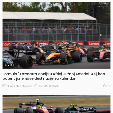
VESTI
Formula 1 razmatra opcije u Africi, Južnoj Americi i Aziji kao
potencijane nove destinacije za kalendar
6, August 2026
Nikola Nedeljković
19