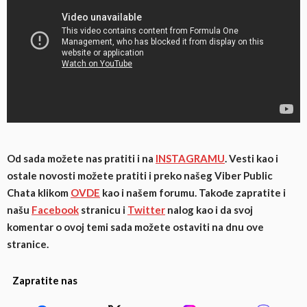
Od sada možete nas pratiti i na
INSTAGRAMU
. Vesti kao i
ostale novosti možete pratiti i preko našeg Viber Public
Chata klikom
OVDE
kao i našem forumu. Takođe zapratite i
našu
Facebook
stranicu i
Twitter
nalog
kao i da svoj
komentar o ovoj temi sada možete ostaviti na dnu ove
stranice.
Zapratite nas