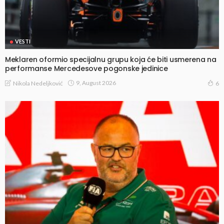
VESTI
Meklaren oformio specijalnu grupu koja će biti usmerena na
performanse Mercedesove pogonske jedinice
9, August 2026
Nikola Nedeljković
6