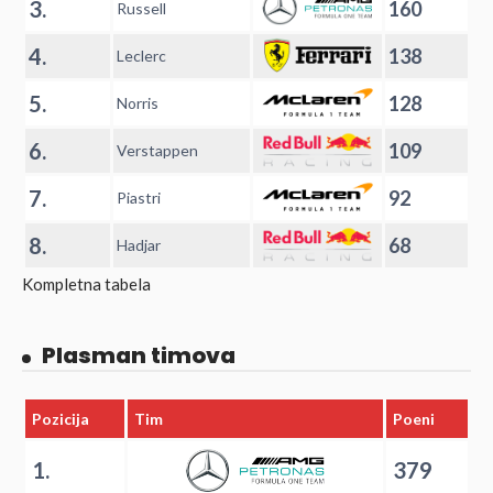
3.
160
Russell
4.
138
Leclerc
5.
128
Norris
6.
109
Verstappen
7.
92
Piastri
8.
68
Hadjar
Kompletna tabela
Plasman timova
Pozicija
Tim
Poeni
1.
379