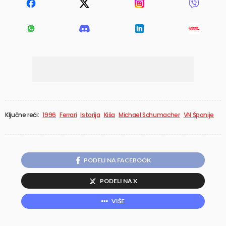
Ključne reči:
1996
Ferrari
Istorija
Kiša
Michael Schumacher
VN Španije
PODELI NA FACEBOOK
PODELI NA X
VIŠE