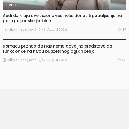
VESTI
Audi do kraja ove sezone više neće donositi poboljšanja na
polju pogonske jedinice
5, August 2026
Nikola Nedeljković
19
VESTI
Komacu priznao da Has nema dovoljno sredstava da
funkcioniše na nivou budžetsnog ograničenja
2, August 2026
Nikola Nedeljković
26