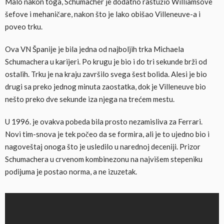
Malo nakon toga, Schumacher je dodatno rastužio Williamsove
šefove i mehaničare, nakon što je lako obišao Villeneuve-a i
poveo trku.
Ova VN Španije je bila jedna od najboljih trka Michaela
Schumachera u karijeri. Po krugu je bio i do tri sekunde brži od
ostalih. Trku je na kraju završilo svega šest bolida. Alesi je bio
drugi sa preko jednog minuta zaostatka, dok je Villeneuve bio
nešto preko dve sekunde iza njega na trećem mestu.
U 1996. je ovakva pobeda bila prosto nezamisliva za Ferrari.
Novi tim-snova je tek počeo da se formira, ali je to ujedno bio i
nagoveštaj onoga što je usledilo u narednoj deceniji. Prizor
Schumachera u crvenom kombinezonu na najvišem stepeniku
podijuma je postao norma, a ne izuzetak.