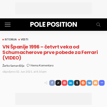
POLE POSITION
ISTORIJA
VESTI
VN Španije 1996 – četvrt veka od
Schumacherove prve pobede za Ferrari
(VIDEO)
Nema Komentara
Žarko Samardžija
objavljeno
02. Jun 2021. at 8:10 pm