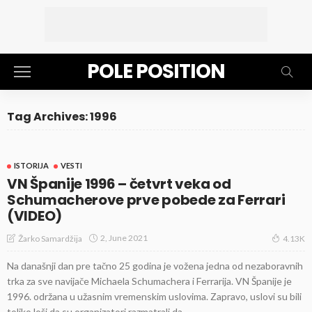
POLE POSITION
Tag Archives: 1996
ISTORIJA
VESTI
VN Španije 1996 – četvrt veka od
Schumacherove prve pobede za Ferrari
(VIDEO)
2, June 2021
Žarko Samardžija
4.13K
Na današnji dan pre tačno 25 godina je vožena jedna od nezaboravnih
trka za sve navijače Michaela Schumachera i Ferrarija. VN Španije je
1996. održana u užasnim vremenskim uslovima. Zapravo, uslovi su bili
toliko loši da su organizatori razmatrali da...