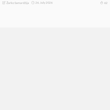
26, July 2026
Žarko Samardžija
62