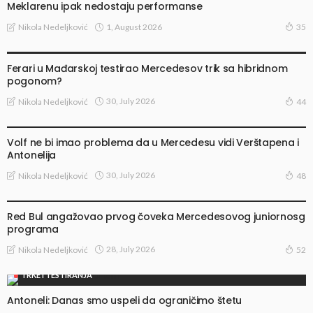
Meklarenu ipak nedostaju performanse
1, August 2026
Nikola Nedeljković
35
TRAČEVI I SPEKULACIJE
Ferari u Mađarskoj testirao Mercedesov trik sa hibridnom
pogonom?
30, July 2026
Nikola Nedeljković
44
VESTI
Volf ne bi imao problema da u Mercedesu vidi Verštapena i
Antonelija
30, July 2026
Nikola Nedeljković
48
VESTI
Red Bul angažovao prvog čoveka Mercedesovog juniornosg
programa
28, July 2026
Nikola Nedeljković
52
TRKE I TESTIRANJA
Antoneli: Danas smo uspeli da ograničimo štetu