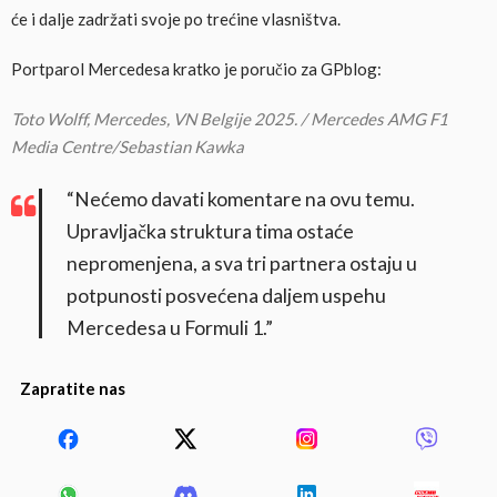
će i dalje zadržati svoje po trećine vlasništva.
Portparol Mercedesa kratko je poručio za GPblog:
Toto Wolff, Mercedes, VN Belgije 2025. / Mercedes AMG F1
Media Centre/Sebastian Kawka
“Nećemo davati komentare na ovu temu.
Upravljačka struktura tima ostaće
nepromenjena, a sva tri partnera ostaju u
potpunosti posvećena daljem uspehu
Mercedesa u Formuli 1.”
Zapratite nas