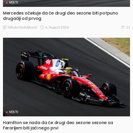
VESTI
Mercedes očekuje da će drugi deo sezone biti potpuno
drugačiji od prvog
6, August 2026
Nikola Nedeljković
11
VESTI
Hamilton se nada da će drugi deo sezone sezone sa
Ferarijem biti jači nego prvi