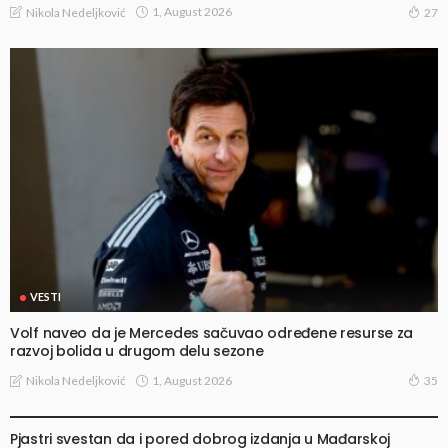
1, August 2026
Nikola Nedeljković
27
VESTI
Volf naveo da je Mercedes sačuvao određene resurse za
razvoj bolida u drugom delu sezone
1, August 2026
Nikola Nedeljković
35
VESTI
Pjastri svestan da i pored dobrog izdanja u Mađarskoj