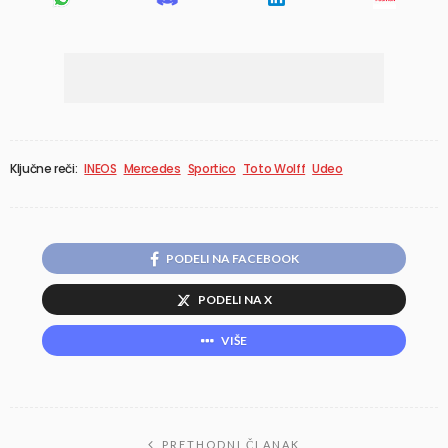
Ključne reči:
INEOS
Mercedes
Sportico
Toto Wolff
Udeo
PODELI NA FACEBOOK
PODELI NA X
VIŠE
PRETHODNI ČLANAK