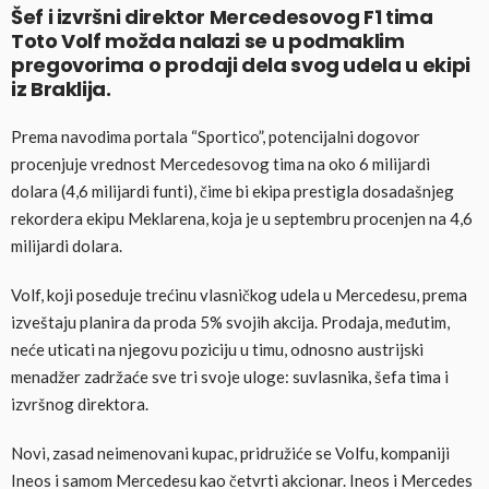
Šef i izvršni direktor Mercedesovog F1 tima
Toto Volf možda nalazi se u podmaklim
pregovorima o prodaji dela svog udela u ekipi
iz Braklija.
Prema navodima portala “Sportico”, potencijalni dogovor
procenjuje vrednost Mercedesovog tima na oko 6 milijardi
dolara (4,6 milijardi funti), čime bi ekipa prestigla dosadašnjeg
rekordera ekipu Meklarena, koja je u septembru procenjen na 4,6
milijardi dolara.
Volf, koji poseduje trećinu vlasničkog udela u Mercedesu, prema
izveštaju planira da proda 5% svojih akcija. Prodaja, međutim,
neće uticati na njegovu poziciju u timu, odnosno austrijski
menadžer zadržaće sve tri svoje uloge: suvlasnika, šefa tima i
izvršnog direktora.
Novi, zasad neimenovani kupac, pridružiće se Volfu, kompaniji
Ineos i samom Mercedesu kao četvrti akcionar. Ineos i Mercedes