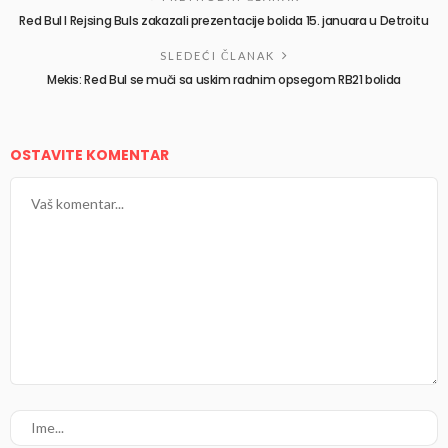
Red Bul I Rejsing Buls zakazali prezentacije bolida 15. januara u Detroitu
SLEDEĆI ČLANAK
Mekis: Red Bul se muči sa uskim radnim opsegom RB21 bolida
OSTAVITE KOMENTAR