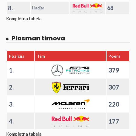
8.
68
Hadjar
Kompletna tabela
Plasman timova
Pozicija
Tim
Poeni
1.
379
2.
307
3.
220
4.
177
Kompletna tabela