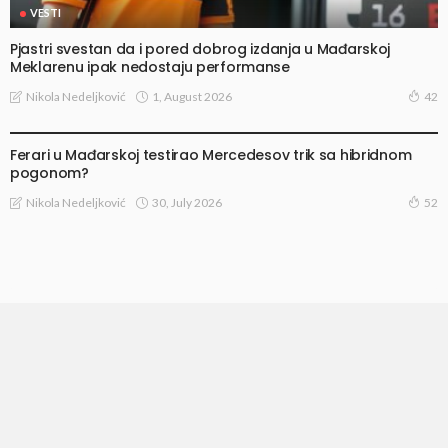
VESTI
Pjastri svestan da i pored dobrog izdanja u Mađarskoj
Meklarenu ipak nedostaju performanse
1, August 2026
Nikola Nedeljković
42
TRAČEVI I SPEKULACIJE
Ferari u Mađarskoj testirao Mercedesov trik sa hibridnom
pogonom?
30, July 2026
Nikola Nedeljković
52