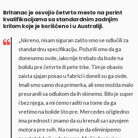
Britanac je osvojio četvrto mesto na psrint
kvalifikacijama sa standardnim zadnjim
krilom koje je korišćeno i u Australiji.
„Iskreno, nisam siguran zašto smo se odlučili za
standardnu specifikaciju. Požurili smo da ga
donesemo ovde, iako nije trebalo da bude na
bolidu pre četvrte ili pete trke. Tim je obavio
zaista sjajan posao u fabrici i doneli su ga ovde.
Imali smo samo dva primerka, ali smo možda malo
preuranili sa odlukom da ih skinemo. Bilo je super
i bez njega, a mi ćemo raditi na tome da ga
vretimo na bolide što pre. Mercedes očigledno
ima prednost i znamo da su krenuli sa razvojem
motora pre svih. Na nama je da eliminipemo