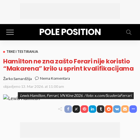
POLE POSITION
TRKE I TESTIRANJA
Hamilton ne zna zašto Ferari nije koristio
“Makarena” krilo u sprint kvalifikacijama
Nema Komentara
Žarko Samardžija
objavljeno
13. Mar 2026. at 11:00 am
Lewis Hamilton, Ferrari, VN Kine 2026. / foto: x.com/ScuderiaFerrari