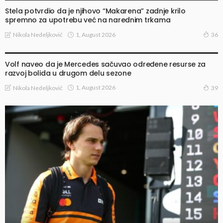
Stela potvrdio da je njihovo “Makarena” zadnje krilo
spremno za upotrebu već na narednim trkama
1, August 2026
Nikola Nedeljković
36
VESTI
Volf naveo da je Mercedes sačuvao određene resurse za
razvoj bolida u drugom delu sezone
1, August 2026
Nikola Nedeljković
39