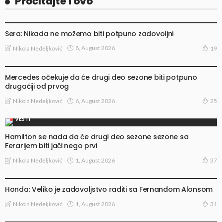
Pročitajte i ovo
VESTI
Sera: Nikada ne možemo biti potpuno zadovoljni
8, August 2026
Nikola Nedeljković
19
VESTI
Mercedes očekuje da će drugi deo sezone biti potpuno
drugačiji od prvog
6, August 2026
Nikola Nedeljković
25
VESTI
Hamilton se nada da će drugi deo sezone sezone sa
Ferarijem biti jači nego prvi
1, August 2026
Nikola Nedeljković
37
VESTI
Honda: Veliko je zadovoljstvo raditi sa Fernandom Alonsom
1, August 2026
Nikola Nedeljković
31
VESTI