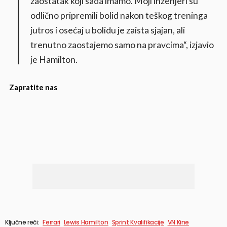
zaostatak koji sada imamo. Moji inženjeri su
odlično pripremili bolid nakon teškog treninga
jutros i osećaj u bolidu je zaista sjajan, ali
trenutno zaostajemo samo na pravcima“, izjavio
je Hamilton.
Zapratite nas
Ključne reči:
Ferrari
Lewis Hamilton
Sprint Kvalifikacije
VN Kine