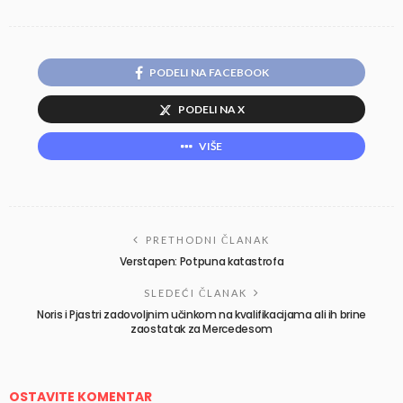
PODELI NA FACEBOOK
PODELI NA X
VIŠE
PRETHODNI ČLANAK
Verstapen: Potpuna katastrofa
SLEDEĆI ČLANAK
Noris i Pjastri zadovoljnim učinkom na kvalifikacijama ali ih brine
zaostatak za Mercedesom
OSTAVITE KOMENTAR