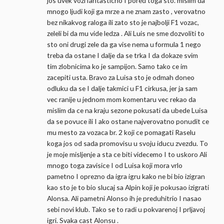
jos uvek vozi fantasticno I pored toga sto. mislim da
mnogo ljudi koji ga mrze a ne znam zasto , verovatno
bez nikakvog raloga ili zato sto je najbolji F1 vozac,
zeleli bi da mu vide ledza . Ali Luis ne sme dozvoliti to
sto oni drugi zele da ga vise nema u formula 1 nego
treba da ostane I dalje da se trka I da dokaze svim
tim zlobnicima ko je sampijon. Samo tako ce im
zacepiti usta. Bravo za Luisa sto je odmah doneo
odluku da se I dalje takmici u F1 cirkusa, jer ja sam
vec ranije u jednom mom komentaru vec rekao da
mislim da ce na kraju sezone pokusati da ubede Luisa
da se povuce ili I ako ostane najverovatno ponudit ce
mu mesto za vozaca br. 2 koji ce pomagati Raselu
koga jos od sada promovisu u svoju iducu zvezdu. To
je moje misljenje a sta ce biti videcemo I to uskoro Ali
mnogo toga zavisice I od Luisa koji mora vrlo
pametno I oprezno da igra igru kako ne bi bio izigran
kao sto je to bio slucaj sa Alpin koji je pokusao izigrati
Alonsa. Ali pametni Alonso ih je preduhitrio I nasao
sebi novi klub. Tako se to radi u pokvarenoj I prljavoj
igri. Svaka cast Alonsu .