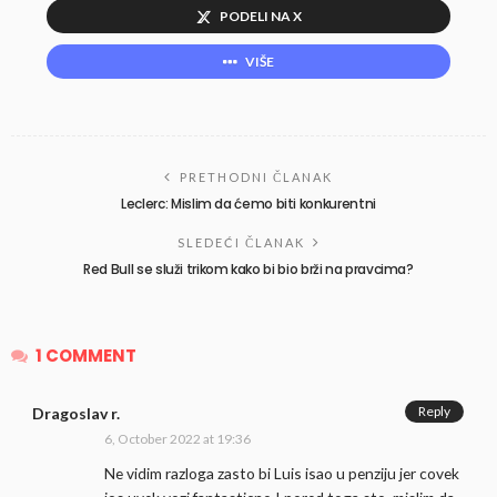
PODELI NA X
VIŠE
PRETHODNI ČLANAK
Leclerc: Mislim da ćemo biti konkurentni
SLEDEĆI ČLANAK
Red Bull se služi trikom kako bi bio brži na pravcima?
1 COMMENT
Reply
Dragoslav r.
6, October 2022 at 19:36
Ne vidim razloga zasto bi Luis isao u penziju jer covek