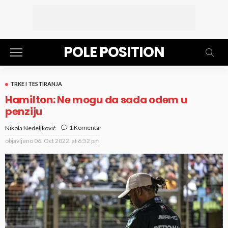
POLE POSITION
TRKE I TESTIRANJA
Hamilton: Ne mogu da sada odem u
penziju
1 Komentar
Nikola Nedeljković
objavljeno
06. Oct 2022. at 6:52 pm