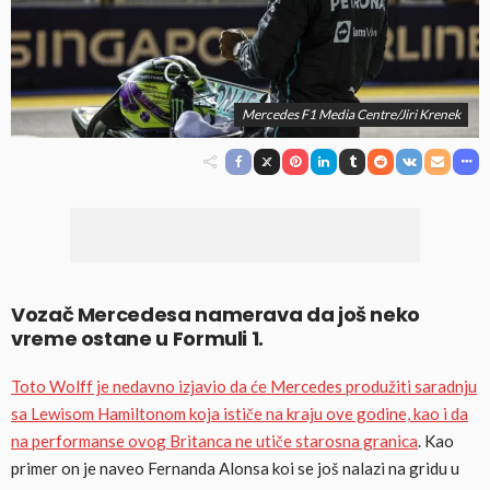
Mercedes F1 Media Centre/Jiri Krenek
Vozač Mercedesa namerava da još neko
vreme ostane u Formuli 1.
Toto Wolff je nedavno izjavio da će Mercedes produžiti saradnju
sa Lewisom Hamiltonom koja ističe na kraju ove godine, kao i da
na performanse ovog Britanca ne utiče starosna granica
. Kao
primer on je naveo Fernanda Alonsa koi se još nalazi na gridu u