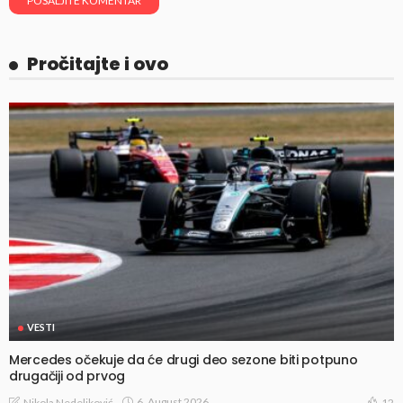
Pročitajte i ovo
VESTI
Mercedes očekuje da će drugi deo sezone biti potpuno
drugačiji od prvog
6, August 2026
Nikola Nedeljković
12