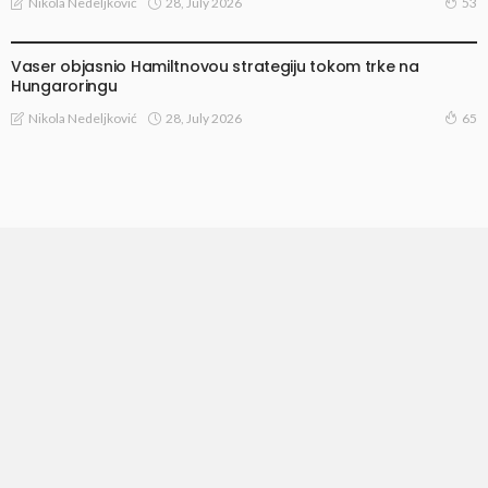
28, July 2026
Nikola Nedeljković
53
VESTI
Vaser objasnio Hamiltnovou strategiju tokom trke na
Hungaroringu
28, July 2026
Nikola Nedeljković
65