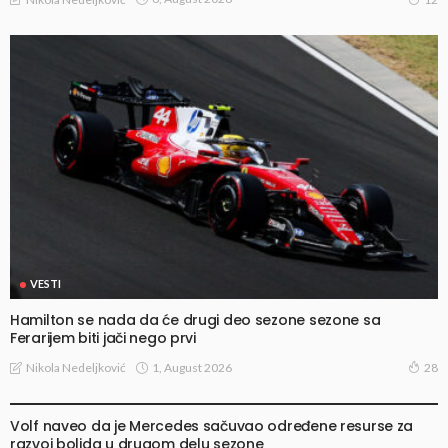
VESTI
Hamilton se nada da će drugi deo sezone sezone sa
Ferarijem biti jači nego prvi
1, August 2026
Nikola Nedeljković
28
VESTI
Volf naveo da je Mercedes sačuvao određene resurse za
razvoj bolida u drugom delu sezone