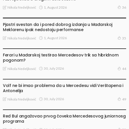
1, August 2026
Nikola Nedeljković
36
VESTI
Pjastri svestan da i pored dobrog izdanja u Mađarskoj
Meklarenu ipak nedostaju performanse
1, August 2026
Nikola Nedeljković
35
TRAČEVI I SPEKULACIJE
Ferari u Mađarskoj testirao Mercedesov trik sa hibridnom
pogonom?
30, July 2026
Nikola Nedeljković
44
VESTI
Volf ne bi imao problema da u Mercedesu vidi Verštapena i
Antonelija
30, July 2026
Nikola Nedeljković
49
VESTI
Red Bul angažovao prvog čoveka Mercedesovog juniornosg
programa