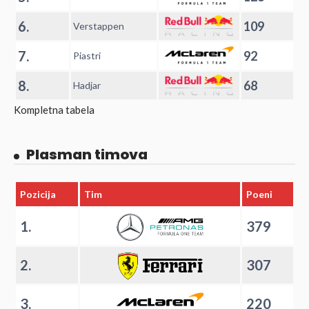
6.
109
Verstappen
7.
92
Piastri
8.
68
Hadjar
Kompletna tabela
Plasman timova
Pozicija
Tim
Poeni
1.
379
2.
307
3.
220