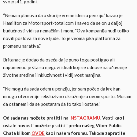
svojoj 41. godini.
“Nemam planova da u skorije vreme idem u penziju.” kazao je
Hamilton za Motorsport-total.com i naveo da se on u daljoj
budućnosti vidi sa nemačkim timom. “Ova kompanija nudi toliko
novih poslova za nove ljude. To je veoma jaka platforma za
promenu narativa.”
Britanac je dodao da oseća da je puno toga postigao ali
napomenuo je šta su njegovi ideali koji se odnose na očuvanje
životne sredine i inkluzivnost i vidljivost manjina.
“Ne mogu da sada odem u penziju, jer sam počeo da kreiran
mnogo otvorenije i eksluzivno okruženje u ovom sportu. Moram
da ostanem i da se postaram da to tako i ostane.”
Od sada nas možete pratiti i na
INSTAGRAMU
. Vesti kao i
ostale novosti možete pratiti i preko našeg Viber Public
Chata klikom
OVDE
kao i našem forumu. Takođe zapratite