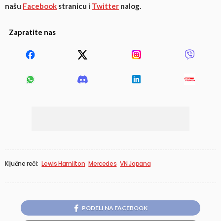
našu
Facebook
stranicu i
Twitter
nalog.
Zapratite nas
Ključne reči:
Lewis Hamilton
Mercedes
VN Japana
PODELI NA FACEBOOK