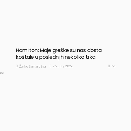
Hamilton: Moje greške su nas dosta
koštale u poslednjih nekoliko trka
76
26, July 2026
Žarko Samardžija
86