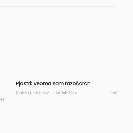
Pjastri: Veoma sam razočaran
63
26, July 2026
Nikola Nedeljković
46