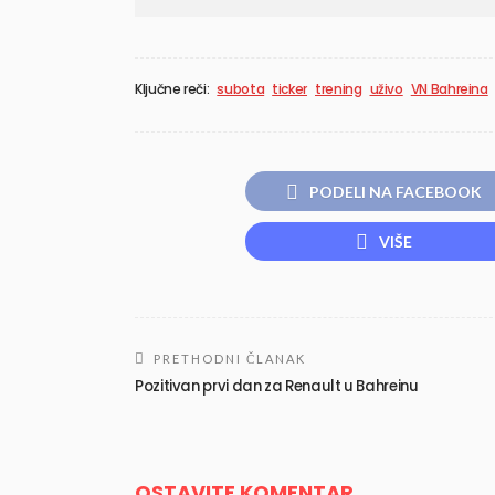
Ključne reči:
subota
ticker
trening
uživo
VN Bahreina
PODELI NA FACEBOOK
VIŠE
PRETHODNI ČLANAK
Pozitivan prvi dan za Renault u Bahreinu
OSTAVITE KOMENTAR