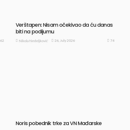
Verštapen: Nisam očekivao da ću danas
biti na podijumu
62
74
26, July 2026
Nikola Nedeljković
Noris pobednik trke za VN Mađarske