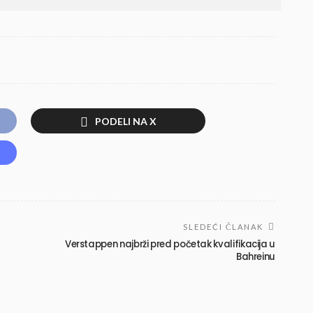
PODELI NA X
SLEDEĆI ČLANAK
Verstappen najbrži pred početak kvalifikacija u
Bahreinu