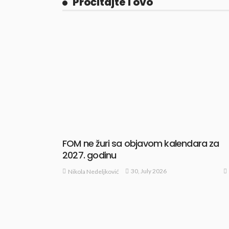
Pročitajte i ovo
FOM ne žuri sa objavom kalendara za
2027. godinu
30, July 2026
Nikola Nedeljković