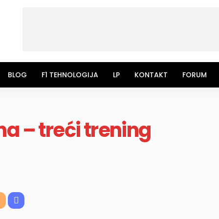
BLOG
F1 TEHNOLOGIJA
LP
KONTAKT
FORUM
a – treći trening