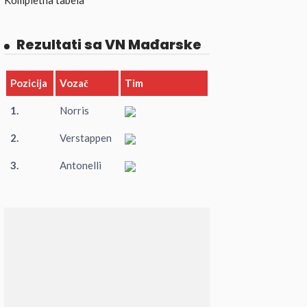
Kompletna tabela
Rezultati sa VN Mađarske
Pozicija
Vozač
Tim
1.
Norris
2.
Verstappen
3.
Antonelli