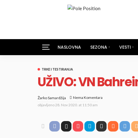
NASLOVNA
SEZONA
VESTI
TRKE I TESTIRANJA
UŽIVO: VN Bahrein
Nema Komentara
Žarko Samardžija
objavljeno
28. Nov 2020. at 11:50 am