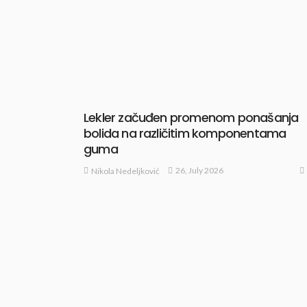
Lekler začuđen promenom ponašanja
bolida na različitim komponentama
guma
26, July 2026
Nikola Nedeljković