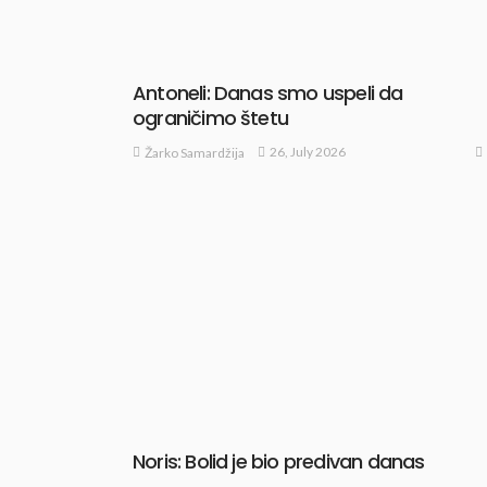
Antoneli: Danas smo uspeli da
ograničimo štetu
26, July 2026
Žarko Samardžija
Noris: Bolid je bio predivan danas