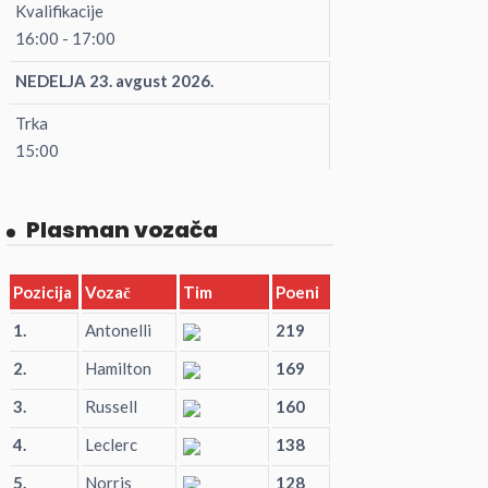
Kvalifikacije
16:00 - 17:00
NEDELJA 23. avgust 2026.
Trka
15:00
Plasman vozača
Pozicija
Vozač
Tim
Poeni
1.
Antonelli
219
2.
Hamilton
169
3.
Russell
160
4.
Leclerc
138
5.
Norris
128