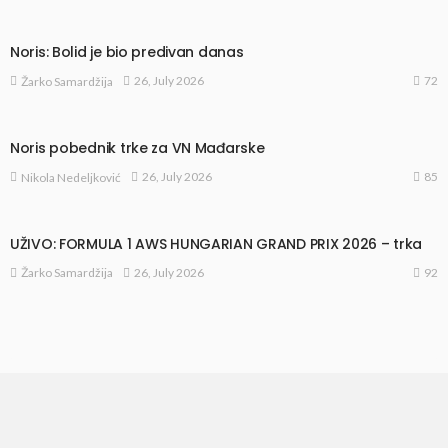
Noris: Bolid je bio predivan danas
72
26, July 2026
Žarko Samardžija
Noris pobednik trke za VN Mađarske
85
26, July 2026
Nikola Nedeljković
UŽIVO: FORMULA 1 AWS HUNGARIAN GRAND PRIX 2026 – trka
92
26, July 2026
Žarko Samardžija