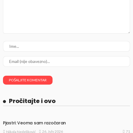
Pročitajte i ovo
Pjastri: Veoma sam razočaran
71
26, July 2026
Nikola Nedeljković