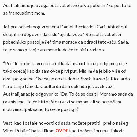
Australijanac je ovoga puta zabeležio prvo pobedničko postolje
sa francuskim timom.
Još pre određenog vremena Daniel Ricciardo i Cyril Abiteboul
sklopili su dogovor da u slučaju da vozač Renaulta zabeleži
pobedničko postolje šef tima moraće da odradi tetovažu. Sada,
to je samo pitanje vremena kada će to biti urađeno.
“Prošlo je dosta vremena od kada nisam bio na podijumu, pa je
tako osećaj kao da sam ovde prvi put. Mislim da je bilo više od
dve i po godine. Osećaj je dosta dobar. Svež.” kazao je Ricciardo.
Na pitanje Davida Coultarda da li opklada još uvek važi,
Australijanac je odgovorio: “Da. To će se desiti. Moramo sada da
razmislimo. To će biti nešto u vezi sa mnom, ali sa nemačkim
motivima. Ipak samo to ovde postigli.”
Vesti kao i ostale novosti od sada možete pratiti i preko našeg
Viber Public Chata klikom
OVDE
kao i našem forumu. Takođe