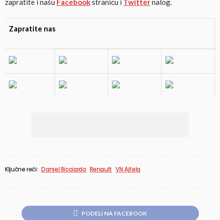
zapratite i našu
Facebook
stranicu i
Twitter
nalog.
Zapratite nas
Ključne reči:
Daniel Ricciardo
Renault
VN Ajfela
PODELI NA FACEBOOK