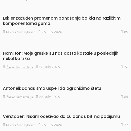
Lekler začuđen promenom ponašanja bolida na različitim
komponentama guma
89
26, July 2026
Nikola Nedeljković
Hamilton: Moje greške su nas dosta koštale u poslednjih
nekoliko trka
76
26, July 2026
Žarko Samardžija
Antoneli: Danas smo uspeli da ograničimo štetu
65
26, July 2026
Žarko Samardžija
Verštapen: Nisam očekivao da ću danas biti na podijumu
77
26, July 2026
Nikola Nedeljković