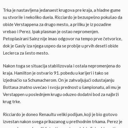
Trka je nastavljena jedanaest krugova pre kraja, a hladne gume
su stvorile i nekoliko duela. Ricciardo je bezuspešno pokušao da
obiđe Verstappena za drugo mesto, a priliku je iz pozadine
vrebao i Perez. Ipak plasman je ostao nepromenjen.
Petoplasirani Sainz nije imao odgovor na tempo prve četvorice,
dok je Gasly iza njega uspeo da se probije u prvih deseti obiđe
Leclerca za šesto mesto.
Nakon toga se situacija stabilizovala i ostala nepromenjena do
kraja. Hamilton je ostvario 91. pobedu u karijeri i tako se
izjednačio sa Schumacherom. On je zahvaljujući odustajanju
Bottasa znatno uvećao i svoju prednost u šampionatu, ali mu je
Verstappen u poslednjem krugu oduzeo dodatni bod za najbrži
krug trke.
Ricciardo je doneo Renaultu veliki podijum, koji je bio gotovo
izvestan nakon svega prikazanog u prethodnim trkama. Perez je