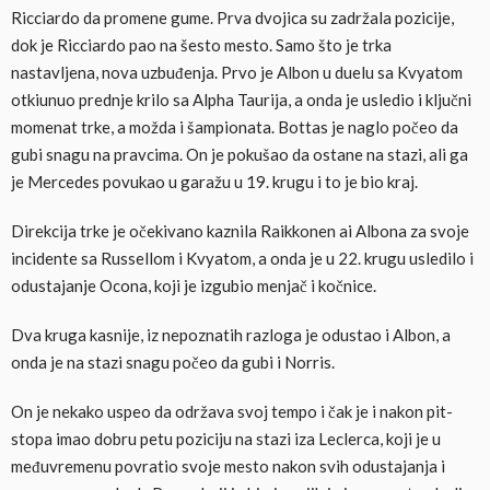
Ricciardo da promene gume. Prva dvojica su zadržala pozicije,
dok je Ricciardo pao na šesto mesto. Samo što je trka
nastavljena, nova uzbuđenja. Prvo je Albon u duelu sa Kvyatom
otkiunuo prednje krilo sa Alpha Taurija, a onda je usledio i ključni
momenat trke, a možda i šampionata. Bottas je naglo počeo da
gubi snagu na pravcima. On je pokušao da ostane na stazi, ali ga
je Mercedes povukao u garažu u 19. krugu i to je bio kraj.
Direkcija trke je očekivano kaznila Raikkonen ai Albona za svoje
incidente sa Russellom i Kvyatom, a onda je u 22. krugu usledilo i
odustajanje Ocona, koji je izgubio menjač i kočnice.
Dva kruga kasnije, iz nepoznatih razloga je odustao i Albon, a
onda je na stazi snagu počeo da gubi i Norris.
On je nekako uspeo da održava svoj tempo i čak je i nakon pit-
stopa imao dobru petu poziciju na stazi iza Leclerca, koji je u
međuvremenu povratio svoje mesto nakon svih odustajanja i