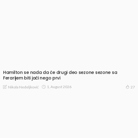
Hamilton se nada da će drugi deo sezone sezone sa
Ferarijem biti jači nego prvi
1, August 2026
Nikola Nedeljković
27