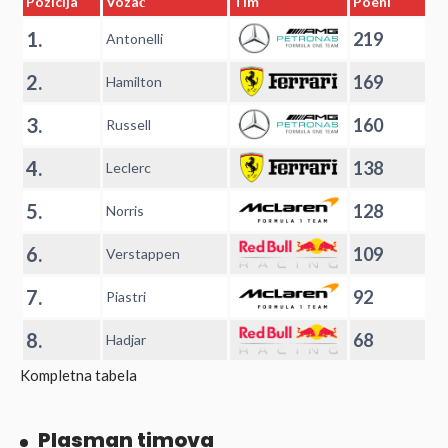
Pozicija
Vozač
Tim
Poeni
1.
219
Antonelli
2.
169
Hamilton
3.
160
Russell
4.
138
Leclerc
5.
128
Norris
6.
109
Verstappen
7.
92
Piastri
8.
68
Hadjar
Kompletna tabela
Plasman timova