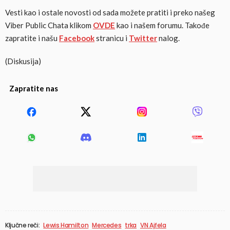
Vesti kao i ostale novosti od sada možete pratiti i preko našeg
Viber Public Chata klikom
OVDE
kao i našem forumu. Takođe
zapratite i našu
Facebook
stranicu i
Twitter
nalog.
(Diskusija)
Zapratite nas
Ključne reči:
Lewis Hamilton
Mercedes
trka
VN Ajfela