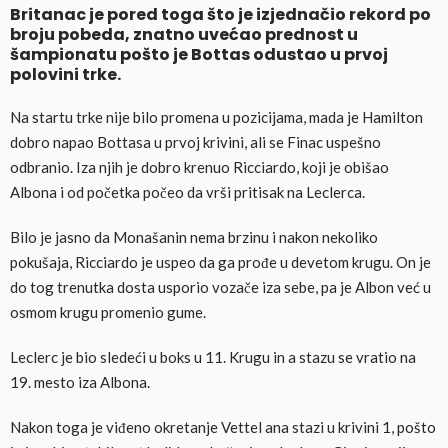
Britanac je pored toga što je izjednačio rekord po
broju pobeda, znatno uvećao prednost u
šampionatu pošto je Bottas odustao u prvoj
polovini trke.
Na startu trke nije bilo promena u pozicijama, mada je Hamilton
dobro napao Bottasa u prvoj krivini, ali se Finac uspešno
odbranio. Iza njih je dobro krenuo Ricciardo, koji je obišao
Albona i od početka počeo da vrši pritisak na Leclerca.
Bilo je jasno da Monašanin nema brzinu i nakon nekoliko
pokušaja, Ricciardo je uspeo da ga prođe u devetom krugu. On je
do tog trenutka dosta usporio vozače iza sebe, pa je Albon već u
osmom krugu promenio gume.
Leclerc je bio sledeći u boks u 11. Krugu in a stazu se vratio na
19. mesto iza Albona.
Nakon toga je viđeno okretanje Vettel ana stazi u krivini 1, pošto