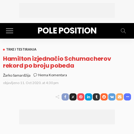
POLE POSITION
TRKE I TESTIRANJA
Hamilton izjednačio Schumacherov
rekord po broju pobeda
Nema Komentara
Žarko Samardžija
objavljeno
11. Oct 2020. at 4:30 pm