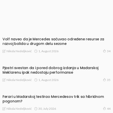
Volf naveo da je Mercedes sačuvao određene resurse za
razvoj bolida u drugom delu sezone
1, August 2026
Nikola Nedeljković
34
Pjastri svestan da i pored dobrog izdanja u Mađarskoj
Meklarenu ipak nedostaju performanse
1, August 2026
Nikola Nedeljković
35
Ferari u Mađarskoj testirao Mercedesov trik sa hibridnom
pogonom?
30, July 2026
Nikola Nedeljković
44