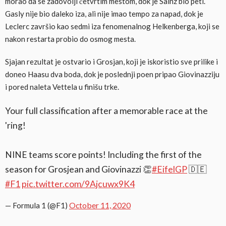
morao da se zadovolji četvrtim mestom, dok je Sainz bio peti.
Gasly nije bio daleko iza, ali nije imao tempo za napad, dok je
Leclerc završio kao sedmi iza fenomenalnog Helkenberga, koji se
nakon restarta probio do osmog mesta.
Sjajan rezultat je ostvario i Grosjan, koji je iskoristio sve prilike i
doneo Haasu dva boda, dok je poslednji poen pripao Giovinazziju
i pored naleta Vettela u finišu trke.
Your full classification after a memorable race at the
'ring!
NINE teams score points! Including the first of the
season for Grosjean and Giovinazzi 👏
#EifelGP
🇩🇪
#F1
pic.twitter.com/9Ajcuwx9K4
October 11, 2020
— Formula 1 (@F1)