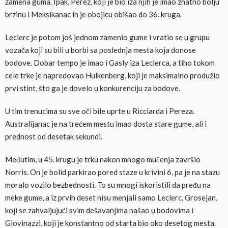
zamena guma. Ipak, Perez, koji je bio iza njih je imao znatno bolju
brzinu i Meksikanac ih je obojicu obišao do 36. kruga.
Leclerc je potom još jednom zamenio gume i vratio se u grupu
vozača koji su bili u borbi sa poslednja mesta koja donose
bodove. Dobar tempo je imao i Gasly iza Leclerca, a tiho tokom
cele trke je napredovao Hulkenberg, koji je maksimalno produžio
prvi stint, što ga je dovelo u konkurenciju za bodove.
U tim trenucima su sve oči bile uprte u Ricciarda i Pereza.
Australijanac je na trećem mestu imao dosta stare gume, ali i
prednost od desetak sekundi.
Međutim, u 45. krugu je trku nakon mnogo mučenja završio
Norris. On je bolid parkirao pored staze u krivini 6, pa je na stazu
moralo vozilo bezbednosti. To su mnogi iskoristili da pređu na
meke gume, a iz prvih deset nisu menjali samo Leclerc, Grosejan,
koji se zahvaljujući svim dešavanjima našao u bodovima i
Giovinazzi, koji je konstantno od starta bio oko desetog mesta.