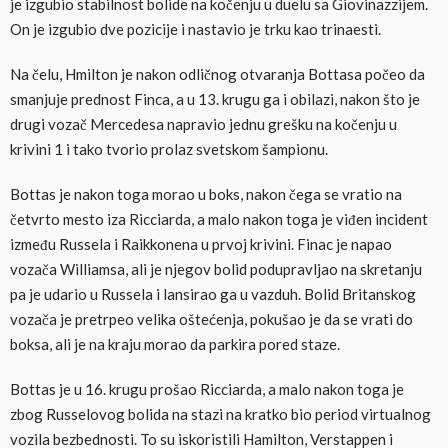
je izgubio stabilnost bolide na kočenju u duelu sa Giovinazzijem.
On je izgubio dve pozicije i nastavio je trku kao trinaesti.
Na čelu, Hmilton je nakon odličnog otvaranja Bottasa počeo da
smanjuje prednost Finca, a u 13. krugu ga i obilazi, nakon što je
drugi vozač Mercedesa napravio jednu grešku na kočenju u
krivini 1 i tako tvorio prolaz svetskom šampionu.
Bottas je nakon toga morao u boks, nakon čega se vratio na
četvrto mesto iza Ricciarda, a malo nakon toga je viđen incident
između Russela i Raikkonena u prvoj krivini. Finac je napao
vozača Williamsa, ali je njegov bolid podupravljao na skretanju
pa je udario u Russela i lansirao ga u vazduh. Bolid Britanskog
vozača je pretrpeo velika oštećenja, pokušao je da se vrati do
boksa, ali je na kraju morao da parkira pored staze.
Bottas je u 16. krugu prošao Ricciarda, a malo nakon toga je
zbog Russelovog bolida na stazi na kratko bio period virtualnog
vozila bezbednosti. To su iskoristili Hamilton, Verstappen i