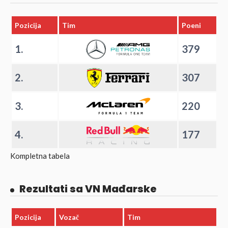
Pozicija
Tim
Poeni
1.
379
2.
307
3.
220
4.
177
Kompletna tabela
Rezultati sa VN Mađarske
Pozicija
Vozač
Tim