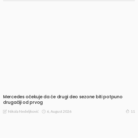
Mercedes očekuje da će drugi deo sezone biti potpuno
drugačiji od prvog
6, August 2026
Nikola Nedeljković
11