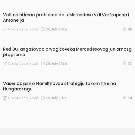
Volf ne bi imao problema da u Mercedesu vidi Verštapena i
Antonelija
30, July 2026
Nikola Nedeljković
48
Red Bul angažovao prvog čoveka Mercedesovog juniornosg
programa
28, July 2026
Nikola Nedeljković
52
Vaser objasnio Hamiltnovou strategiju tokom trke na
Hungaroringu
28, July 2026
Nikola Nedeljković
64