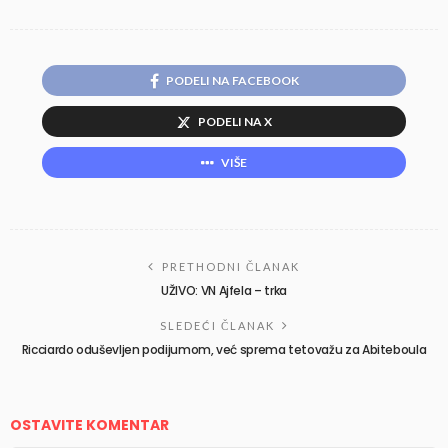
PODELI NA FACEBOOK
PODELI NA X
VIŠE
PRETHODNI ČLANAK
UŽIVO: VN Ajfela – trka
SLEDEĆI ČLANAK
Ricciardo oduševljen podijumom, već sprema tetovažu za Abiteboula
OSTAVITE KOMENTAR