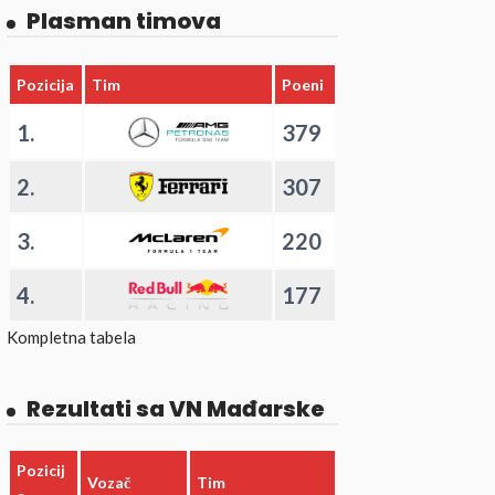
Plasman timova
Pozicija
Tim
Poeni
1.
379
2.
307
3.
220
4.
177
Kompletna tabela
Rezultati sa VN Mađarske
Pozicij
Vozač
Tim