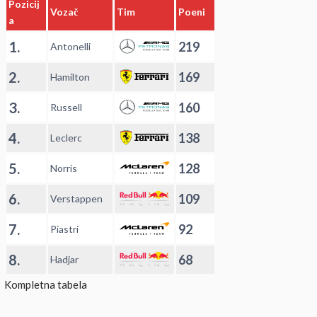
Pozicij
Vozač
Tim
Poeni
a
1.
219
Antonelli
2.
169
Hamilton
3.
160
Russell
4.
138
Leclerc
5.
128
Norris
6.
109
Verstappen
7.
92
Piastri
8.
68
Hadjar
Kompletna tabela