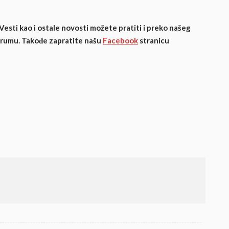
 Vesti kao i ostale novosti možete pratiti i preko našeg
orumu. Takođe zapratite našu
Facebook
stranicu