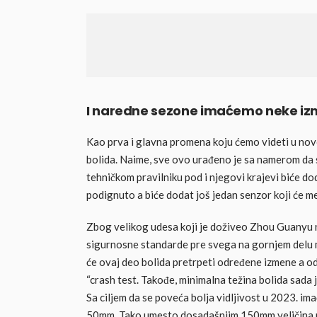
I naredne sezone imaćemo neke iz
Kao prva i glavna promena koju ćemo videti u nov
bolida. Naime, sve ovo urađeno je sa namerom da
tehničkom pravilniku pod i njegovi krajevi biće do
podignuto a biće dodat još jedan senzor koji će mer
Zbog velikog udesa koji je doživeo Zhou Guanyu na
sigurnosne standarde pre svega na gornjem delu
će ovaj deo bolida pretrpeti određene izmene a od
“crash test. Takođe, minimalna težina bolida sada
Sa ciljem da se poveća bolja vidljivost u 2023. i
50mm. Tako umesto dosadašnjim 150mm veličina 