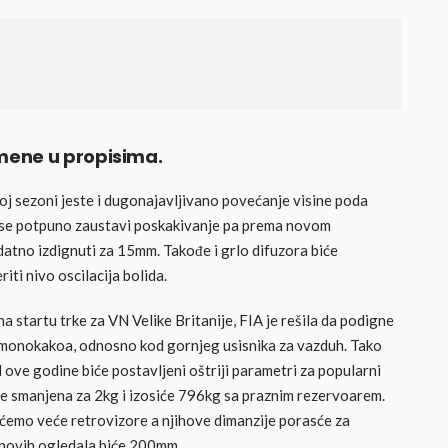
mene u propisima.
oj sezoni jeste i dugonajavljivano povećanje visine poda
 se potpuno zaustavi poskakivanje pa prema novom
datno izdignuti za 15mm. Takođe i grlo difuzora biće
iti nivo oscilacija bolida.
 startu trke za VN Velike Britanije, FIA je rešila da podigne
 monokakoa, odnosno kod gornjeg usisnika za vazduh. Tako
 ove godine biće postavljeni oštriji parametri za popularni
 je smanjena za 2kg i izosiće 796kg sa praznim rezervoarem.
maćemo veće retrovizore a njihove dimanzije porasće za
novih ogledala biće 200mm.