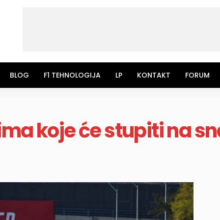
BLOG
F1 TEHNOLOGIJA
LP
KONTAKT
FORUM
ma koje će stupiti na sn