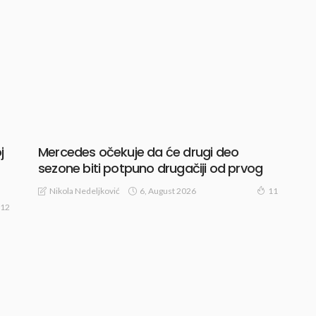
j
Mercedes očekuje da će drugi deo
sezone biti potpuno drugačiji od prvog
6, August 2026
Nikola Nedeljković
11
12