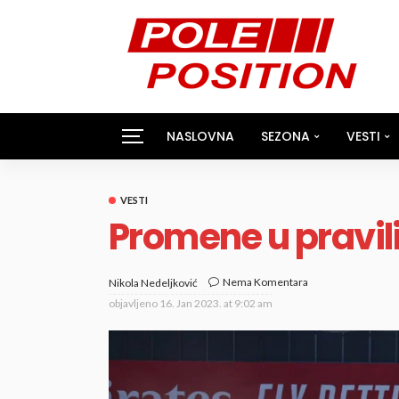
NASLOVNA
SEZONA
VESTI
VESTI
Promene u pravili
Nema Komentara
Nikola Nedeljković
objavljeno
16. Jan 2023. at 9:02 am