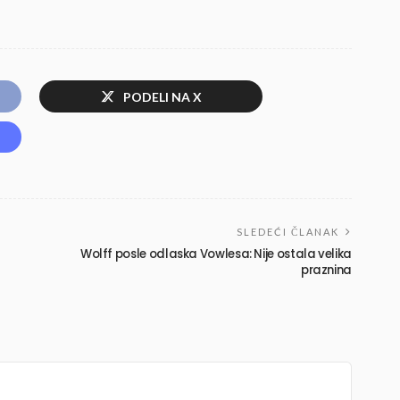
PODELI NA X
SLEDEĆI ČLANAK
Wolff posle odlaska Vowlesa: Nije ostala velika
praznina