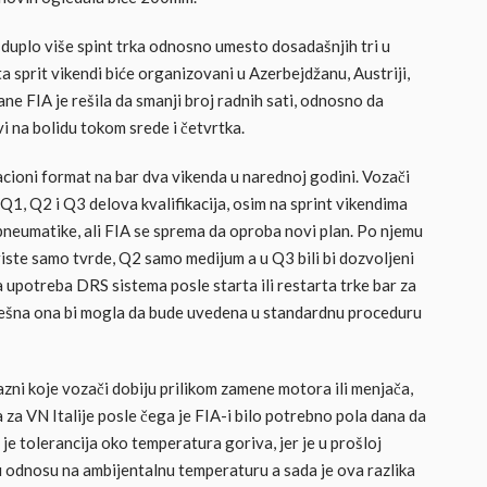
e duplo više spint trka odnosno umesto dosadašnjih tri u
sprit vikendi biće organizovani u Azerbejdžanu, Austriji,
rane FIA je rešila da smanji broj radnih sati, odnosno da
i na bolidu tokom srede i četvrtka.
kacioni format na bar dva vikenda u narednoj godini. Vozači
1, Q2 i Q3 delova kvalifikacija, osim na sprint vikendima
pneumatike, ali FIA se sprema da oproba novi plan. Po njemu
riste samo tvrde, Q2 samo medijum a u Q3 bili bi dozvoljeni
 upotreba DRS sistema posle starta ili restarta trke bar za
pešna ona bi mogla da bude uvedena u standardnu proceduru
zni koje vozači dobiju prilikom zamene motora ili menjača,
a za VN Italije posle čega je FIA-i bilo potrebno pola dana da
je tolerancija oko temperatura goriva, jer je u prošloj
u odnosu na ambijentalnu temperaturu a sada je ova razlika