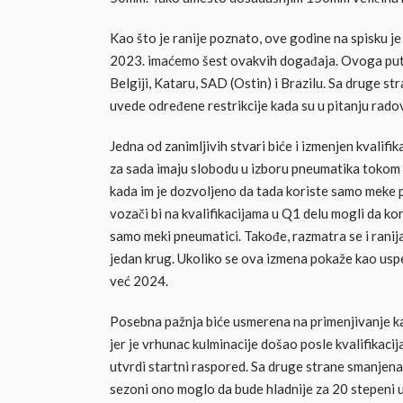
Kao što je ranije poznato, ove godine na spisku j
2023. imaćemo šest ovakvih događaja. Ovoga puta 
Belgiji, Kataru, SAD (Ostin) i Brazilu. Sa druge st
uvede određene restrikcije kada su u pitanju radov
Jedna od zanimljivih stvari biće i izmenjen kvalifi
za sada imaju slobodu u izboru pneumatika tokom Q
kada im je dozvoljeno da tada koriste samo meke 
vozači bi na kvalifikacijama u Q1 delu mogli da ko
samo meki pneumatici. Takođe, razmatra se i ranija
jedan krug. Ukoliko se ova izmena pokaže kao us
već 2024.
Posebna pažnja biće usmerena na primenjivanje ka
jer je vrhunac kulminacije došao posle kvalifikacij
utvrdi startni raspored. Sa druge strane smanjena 
sezoni ono moglo da bude hladnije za 20 stepeni 