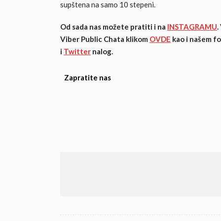
supštena na samo 10 stepeni.
Od sada nas možete pratiti i na
INSTAGRAMU
.
Viber Public Chata klikom
OVDE
kao i našem f
i
Twitter
nalog.
Zapratite nas