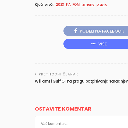
Ključne reči:
2023
FIA
FOM
Izmene
pravila
PODELI NA FACEBOOK
VIŠE
PRETHODNI ČLANAK
Williams i Gulf Oil na pragu potpisivanja saradnje?
OSTAVITE KOMENTAR