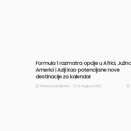
Formula 1 razmatra opcije u Africi, Južno
Americi i Aziji kao potencijane nove
destinacije za kalendar
6, August 2026
Nikola Nedeljković