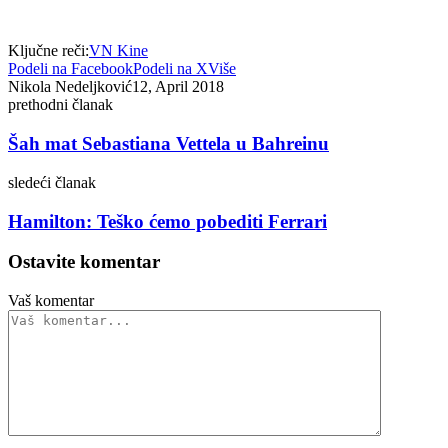
Ključne reči:
VN Kine
Podeli na Facebook
Podeli na X
Više
Nikola Nedeljković
12, April 2018
prethodni članak
Šah mat Sebastiana Vettela u Bahreinu
sledeći članak
Hamilton: Teško ćemo pobediti Ferrari
Ostavite komentar
Vaš komentar