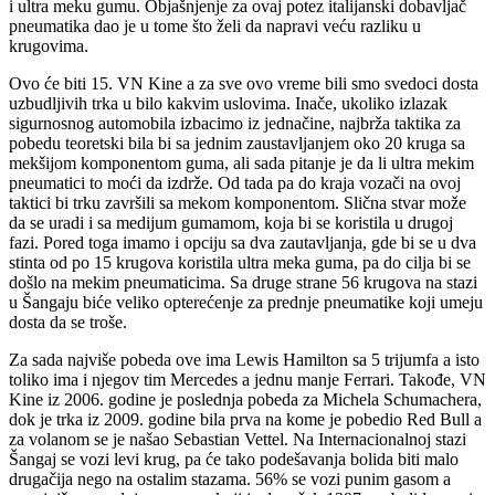
i ultra meku gumu. Objašnjenje za ovaj potez italijanski dobavljač
pneumatika dao je u tome što želi da napravi veću razliku u
krugovima.
Ovo će biti 15. VN Kine a za sve ovo vreme bili smo svedoci dosta
uzbudljivih trka u bilo kakvim uslovima. Inače, ukoliko izlazak
sigurnosnog automobila izbacimo iz jednačine, najbrža taktika za
pobedu teoretski bila bi sa jednim zaustavljanjem oko 20 kruga sa
mekšijom komponentom guma, ali sada pitanje je da li ultra mekim
pneumatici to moći da izdrže. Od tada pa do kraja vozači na ovoj
taktici bi trku završili sa mekom komponentom. Slična stvar može
da se uradi i sa medijum gumamom, koja bi se koristila u drugoj
fazi. Pored toga imamo i opciju sa dva zautavljanja, gde bi se u dva
stinta od po 15 krugova koristila ultra meka guma, pa do cilja bi se
došlo na mekim pneumaticima. Sa druge strane 56 krugova na stazi
u Šangaju biće veliko opterećenje za prednje pneumatike koji umeju
dosta da se troše.
Za sada najviše pobeda ove ima Lewis Hamilton sa 5 trijumfa a isto
toliko ima i njegov tim Mercedes a jednu manje Ferrari. Takođe, VN
Kine iz 2006. godine je poslednja pobeda za Michela Schumachera,
dok je trka iz 2009. godine bila prva na kome je pobedio Red Bull a
za volanom se je našao Sebastian Vettel. Na Internacionalnoj stazi
Šangaj se vozi levi krug, pa će tako podešavanja bolida biti malo
drugačija nego na ostalim stazama. 56% se vozi punim gasom a