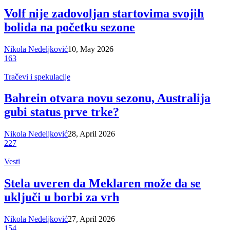
Volf nije zadovoljan startovima svojih
bolida na početku sezone
Nikola Nedeljković
10, May 2026
163
Tračevi i spekulacije
Bahrein otvara novu sezonu, Australija
gubi status prve trke?
Nikola Nedeljković
28, April 2026
227
Vesti
Stela uveren da Meklaren može da se
uključi u borbi za vrh
Nikola Nedeljković
27, April 2026
154