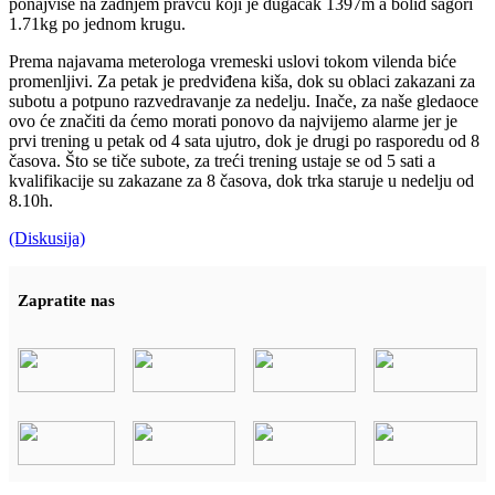
ponajviše na zadnjem pravcu koji je dugačak 1397m a bolid sagori
1.71kg po jednom krugu.
Prema najavama meterologa vremeski uslovi tokom vilenda biće
promenljivi. Za petak je predviđena kiša, dok su oblaci zakazani za
subotu a potpuno razvedravanje za nedelju. Inače, za naše gledaoce
ovo će značiti da ćemo morati ponovo da najvijemo alarme jer je
prvi trening u petak od 4 sata ujutro, dok je drugi po rasporedu od 8
časova. Što se tiče subote, za treći trening ustaje se od 5 sati a
kvalifikacije su zakazane za 8 časova, dok trka staruje u nedelju od
8.10h.
(Diskusija)
Zapratite nas