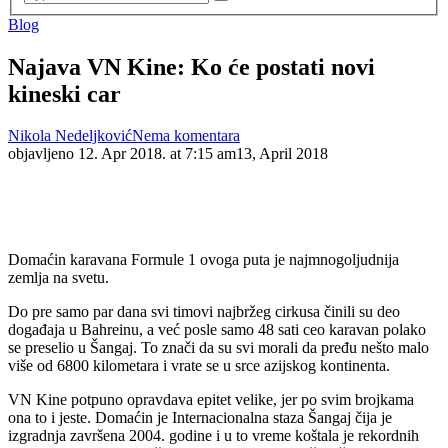
Blog
Najava VN Kine: Ko će postati novi
kineski car
Nikola Nedeljković
Nema komentara
objavljeno
12. Apr 2018. at 7:15 am
13, April 2018
Domaćin karavana Formule 1 ovoga puta je najmnogoljudnija
zemlja na svetu.
Do pre samo par dana svi timovi najbržeg cirkusa činili su deo
događaja u Bahreinu, a već posle samo 48 sati ceo karavan polako
se preselio u Šangaj. To znači da su svi morali da pređu nešto malo
više od 6800 kilometara i vrate se u srce azijskog kontinenta.
VN Kine potpuno opravdava epitet velike, jer po svim brojkama
ona to i jeste. Domaćin je Internacionalna staza Šangaj čija je
izgradnja završena 2004. godine i u to vreme koštala je rekordnih