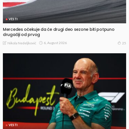
VESTI
Mercedes očekuje da će drugi deo sezone biti potpuno
drugačiji od prvog
6, August 2026
Nikola Nedeljković
25
VESTI