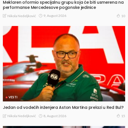
Meklaren oformio specijalnu grupu koja će biti usmerena na
performanse Mercedesove pogonske jedinice
9, August 2026
Nikola Nedeljković
10
VESTI
Jedan od vodećih inženjera Aston Martina prelazi u Red Bul?
8, August 2026
Nikola Nedeljković
15