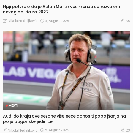
Njuji potvrdio da je Aston Martin već krenuo sa razvojem
novog bolida za 2027.
5, August 2026
Nikola Nedeljković
30
VESTI
Audi do kraja ove sezone više neće donositi poboljšanja na
polju pogonske jedinice
5, August 2026
Nikola Nedeljković
23