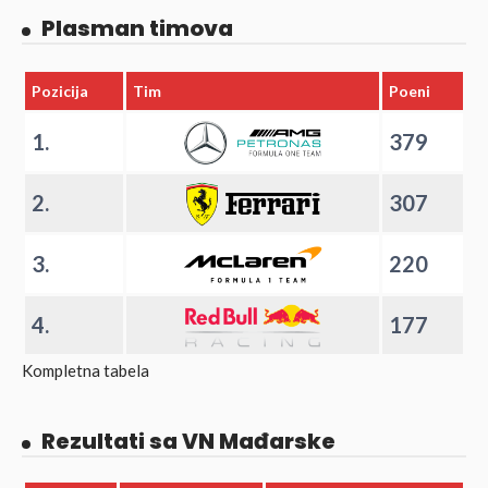
Plasman timova
Pozicija
Tim
Poeni
1.
379
2.
307
3.
220
4.
177
Kompletna tabela
Rezultati sa VN Mađarske