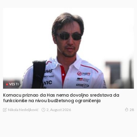
VESTI
Komacu priznao da Has nema dovoljno sredstava da
funkcioniše na nivou budžetsnog ograničenja
2, August 2026
Nikola Nedeljković
28