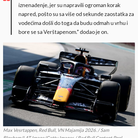
iznenađenje, jer su napravili ogroman korak
napred, pošto su sa više od sekunde zaostatka za
vodećima došli do toga da budu odmah u vrhu i
bore se sa Verštapenom.” dodao je on.
Max Vesrtappen, Red Bull, VN Majamija 2026. / Sam
Bloxham/LAT Image/Getty Images / Red Bull Content Pool