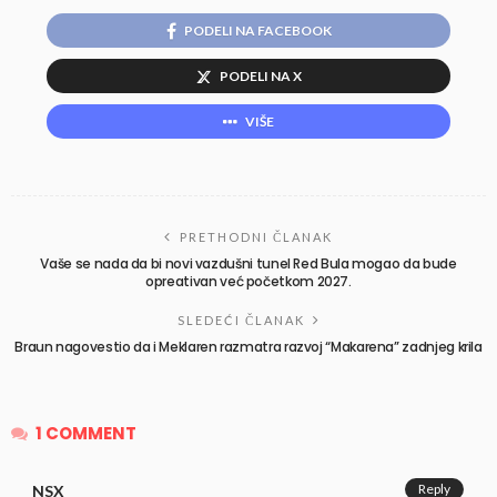
PODELI NA FACEBOOK
PODELI NA X
VIŠE
PRETHODNI ČLANAK
Vaše se nada da bi novi vazdušni tunel Red Bula mogao da bude
opreativan već početkom 2027.
SLEDEĆI ČLANAK
Braun nagovestio da i Meklaren razmatra razvoj “Makarena” zadnjeg krila
1 COMMENT
Reply
NSX