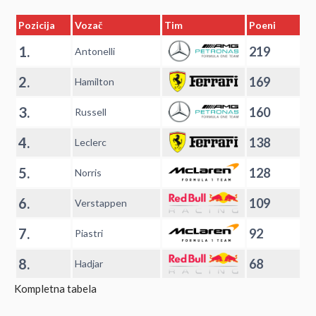
Pozicija
Vozač
Tim
Poeni
1.
219
Antonelli
2.
169
Hamilton
3.
160
Russell
4.
138
Leclerc
5.
128
Norris
6.
109
Verstappen
7.
92
Piastri
8.
68
Hadjar
Kompletna tabela