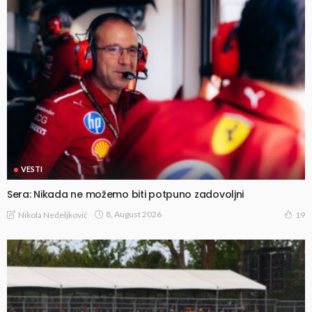
VESTI
Sera: Nikada ne možemo biti potpuno zadovoljni
8, August 2026
Nikola Nedeljković
19