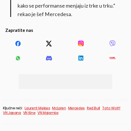
kako se performanse menjaju iz trke u trku.”
rekao je šef Mercedesa.
Zapratite nas
Ključne reči:
Laurent Mekies
McLaren
Mercedes
Red Bull
Toto Wolff
VN Japana
VN Kine
VN Majamija