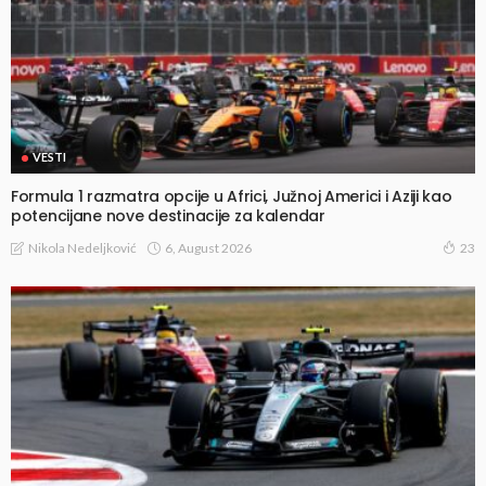
VESTI
Formula 1 razmatra opcije u Africi, Južnoj Americi i Aziji kao
potencijane nove destinacije za kalendar
6, August 2026
Nikola Nedeljković
23