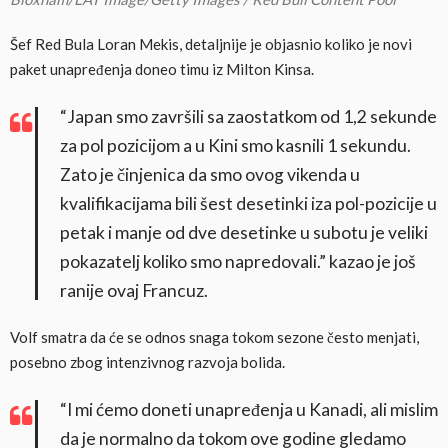
Šef Red Bula Loran Mekis, detaljnije je objasnio koliko je novi
paket unapređenja doneo timu iz Milton Kinsa.
“Japan smo završili sa zaostatkom od 1,2 sekunde
za pol pozicijom a u Kini smo kasnili 1 sekundu.
Zato je činjenica da smo ovog vikenda u
kvalifikacijama bili šest desetinki iza pol-pozicije u
petak i manje od dve desetinke u subotu je veliki
pokazatelj koliko smo napredovali.” kazao je još
ranije ovaj Francuz.
Volf smatra da će se odnos snaga tokom sezone često menjati,
posebno zbog intenzivnog razvoja bolida.
“I mi ćemo doneti unapređenja u Kanadi, ali mislim
da je normalno da tokom ove godine gledamo