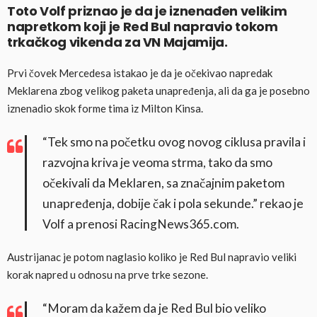
Toto Volf priznao je da je iznenađen velikim
napretkom koji je Red Bul napravio tokom
trkačkog vikenda za VN Majamija.
Prvi čovek Mercedesa istakao je da je očekivao napredak
Meklarena zbog velikog paketa unapređenja, ali da ga je posebno
iznenadio skok forme tima iz Milton Kinsa.
“Tek smo na početku ovog novog ciklusa pravila i
razvojna kriva je veoma strma, tako da smo
očekivali da Meklaren, sa značajnim paketom
unapređenja, dobije čak i pola sekunde.” rekao je
Volf a prenosi RacingNews365.com.
Austrijanac je potom naglasio koliko je Red Bul napravio veliki
korak napred u odnosu na prve trke sezone.
“Moram da kažem da je Red Bul bio veliko