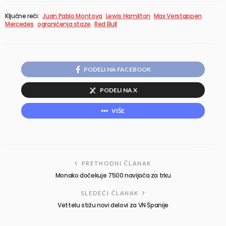
Ključne reči:
Juan Pablo Montoya
Lewis Hamilton
Max Verstappen
Mercedes
ograničenja staze
Red Bull
PODELI NA FACEBOOK
PODELI NA X
VIŠE
PRETHODNI ČLANAK
Monako dočekuje 7500 navijača za trku
SLEDEĆI ČLANAK
Vettelu stižu novi delovi za VN Španije