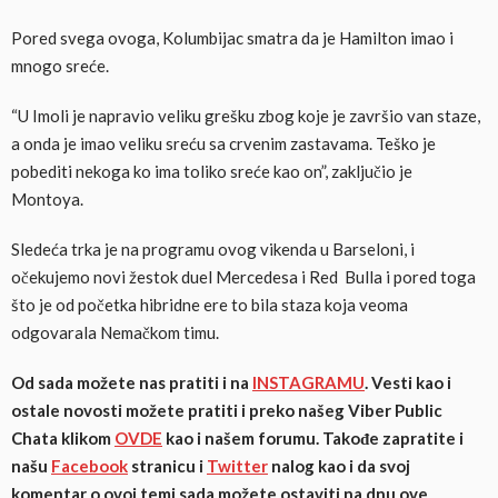
Pored svega ovoga, Kolumbijac smatra da je Hamilton imao i
mnogo sreće.
“U Imoli je napravio veliku grešku zbog koje je završio van staze,
a onda je imao veliku sreću sa crvenim zastavama. Teško je
pobediti nekoga ko ima toliko sreće kao on”, zaključio je
Montoya.
Sledeća trka je na programu ovog vikenda u Barseloni, i
očekujemo novi žestok duel Mercedesa i Red Bulla i pored toga
što je od početka hibridne ere to bila staza koja veoma
odgovarala Nemačkom timu.
Od sada možete nas pratiti i na
INSTAGRAMU
. Vesti kao i
ostale novosti možete pratiti i preko našeg Viber Public
Chata klikom
OVDE
kao i našem forumu. Takođe zapratite i
našu
Facebook
stranicu i
Twitter
nalog
kao i da svoj
komentar o ovoj temi sada možete ostaviti na dnu ove