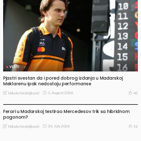
VESTI
Pjastri svestan da i pored dobrog izdanja u Mađarskoj
Meklarenu ipak nedostaju performanse
1, August 2026
Nikola Nedeljković
42
TRAČEVI I SPEKULACIJE
Ferari u Mađarskoj testirao Mercedesov trik sa hibridnom
pogonom?
30, July 2026
Nikola Nedeljković
52