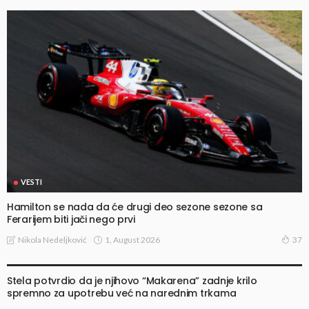
VESTI
Hamilton se nada da će drugi deo sezone sezone sa
Ferarijem biti jači nego prvi
1, August 2026
Nikola Nedeljković
37
VESTI
Stela potvrdio da je njihovo “Makarena” zadnje krilo
spremno za upotrebu već na narednim trkama