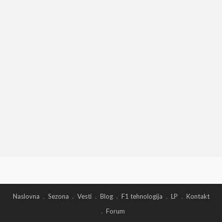
Naslovna
Sezona
Vesti
Blog
F1 tehnologija
LP
Kontakt
Forum