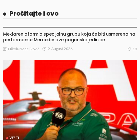
Pročitajte i ovo
VESTI
Meklaren oformio specijalnu grupu koja će biti usmerena na
performanse Mercedesove pogonske jedinice
9, August 2026
Nikola Nedeljković
10
VESTI