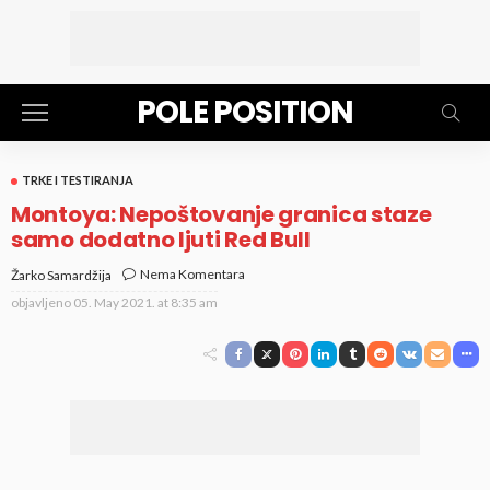
POLE POSITION
TRKE I TESTIRANJA
Montoya: Nepoštovanje granica staze
samo dodatno ljuti Red Bull
Nema Komentara
Žarko Samardžija
objavljeno
05. May 2021. at 8:35 am