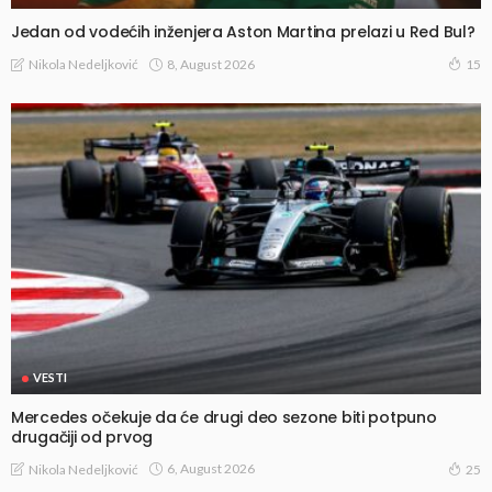
Jedan od vodećih inženjera Aston Martina prelazi u Red Bul?
8, August 2026
Nikola Nedeljković
15
VESTI
Mercedes očekuje da će drugi deo sezone biti potpuno
drugačiji od prvog
6, August 2026
Nikola Nedeljković
25