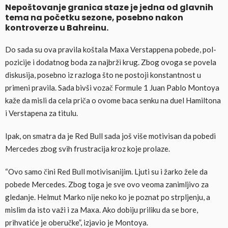
Nepoštovanje granica staze je jedna od glavnih
tema na početku sezone, posebno nakon
kontroverze u Bahreinu.
Do sada su ova pravila koštala Maxa Verstappena pobede, pol-
pozicije i dodatnog boda za najbrži krug. Zbog ovoga se povela
diskusija, posebno iz razloga što ne postoji konstantnost u
primeni pravila. Sada bivši vozač Formule 1 Juan Pablo Montoya
kaže da misli da cela priča o ovome baca senku na duel Hamiltona
i Verstapena za titulu.
Ipak, on smatra da je Red Bull sada još više motivisan da pobedi
Mercedes zbog svih frustracija kroz koje prolaze.
“Ovo samo čini Red Bull motivisanijim. Ljuti su i žarko žele da
pobede Mercedes. Zbog toga je sve ovo veoma zanimljivo za
gledanje. Helmut Marko nije neko ko je poznat po strpljenju, a
mislim da isto važi i za Maxa. Ako dobiju priliku da se bore,
prihvatiće je oberučke”, izjavio je Montoya.