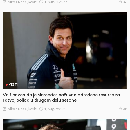
1, August 2026
Nikola Nedeljković
36
VESTI
Volf naveo da je Mercedes sačuvao određene resurse za
razvoj bolida u drugom delu sezone
1, August 2026
Nikola Nedeljković
38