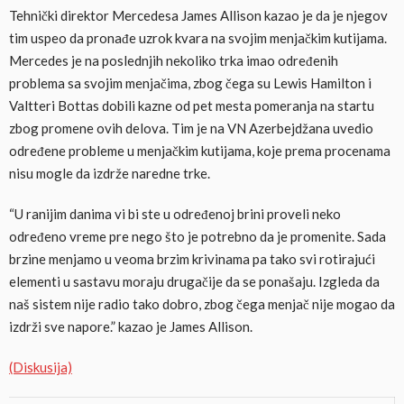
Tehnički direktor Mercedesa James Allison kazao je da je njegov
tim uspeo da pronađe uzrok kvara na svojim menjačkim kutijama.
Mercedes je na poslednjih nekoliko trka imao određenih
problema sa svojim menjačima, zbog čega su Lewis Hamilton i
Valtteri Bottas dobili kazne od pet mesta pomeranja na startu
zbog promene ovih delova. Tim je na VN Azerbejdžana uvedio
određene probleme u menjačkim kutijama, koje prema procenama
nisu mogle da izdrže naredne trke.
“U ranijim danima vi bi ste u određenoj brini proveli neko
određeno vreme pre nego što je potrebno da je promenite. Sada
brzine menjamo u veoma brzim krivinama pa tako svi rotirajući
elementi u sastavu moraju drugačije da se ponašaju. Izgleda da
naš sistem nije radio tako dobro, zbog čega menjač nije mogao da
izdrži sve napore.” kazao je James Allison.
(Diskusija)