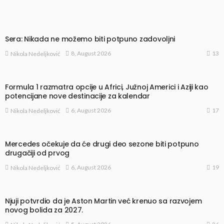
Sera: Nikada ne možemo biti potpuno zadovoljni
13
8, August 2026
Nikola Nedeljković
Formula 1 razmatra opcije u Africi, Južnoj Americi i Aziji kao
potencijane nove destinacije za kalendar
17
6, August 2026
Nikola Nedeljković
Mercedes očekuje da će drugi deo sezone biti potpuno
drugačiji od prvog
19
6, August 2026
Nikola Nedeljković
Njuji potvrdio da je Aston Martin već krenuo sa razvojem
novog bolida za 2027.