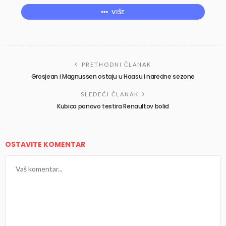
VIŠE
PRETHODNI ČLANAK
Grosjean i Magnussen ostaju u Haasu i naredne sezone
SLEDEĆI ČLANAK
Kubica ponovo testira Renaultov bolid
OSTAVITE KOMENTAR