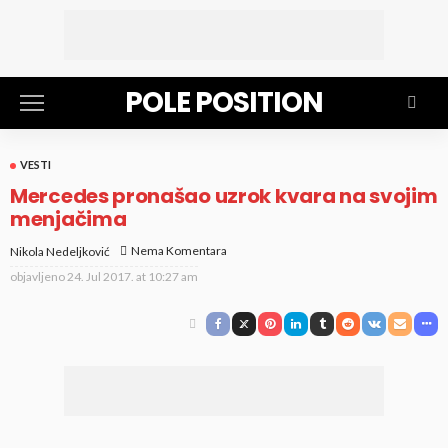
POLE POSITION
VESTI
Mercedes pronašao uzrok kvara na svojim
menjačima
Nema Komentara
Nikola Nedeljković
objavljeno
24. Jul 2017. at 10:27 am