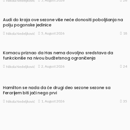
26
5, August 2026
Nikola Nedeljković
Audi do kraja ove sezone više neće donositi poboljšanja na
polju pogonske jedinice
18
5, August 2026
Nikola Nedeljković
Komacu priznao da Has nema dovoljno sredstava da
funkcioniše na nivou budžetsnog ograničenja
24
2, August 2026
Nikola Nedeljković
Hamilton se nada da će drugi deo sezone sezone sa
Ferarijem biti jači nego prvi
35
1, August 2026
Nikola Nedeljković