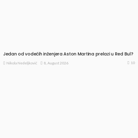
Jedan od vodećih inženjera Aston Martina prelazi u Red Bul?
10
8, August 2026
Nikola Nedeljković