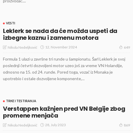
proizvođač....
VESTI
Leklerk se nada da će možda uspeti da
izbegne kaznu i zamenu motora
12, November 2024
Nikola Nedeljković
649
Formula 1 ulazi u završne tri runde u šampionatu. Šarl Leklerk je svoj
poslednji četvrti dozvoljeni motor uzeo još za vreme VN Holandije,
odnosno na 15. od 24. runde. Pored toga, vozač iz Monaka je
upotrebio i ostale dozvoljene komponente,...
TRKE I TESTIRANJA
Verstappen kažnjen pred VN Belgije zbog
promene menjača
28, July 2023
Nikola Nedeljković
869