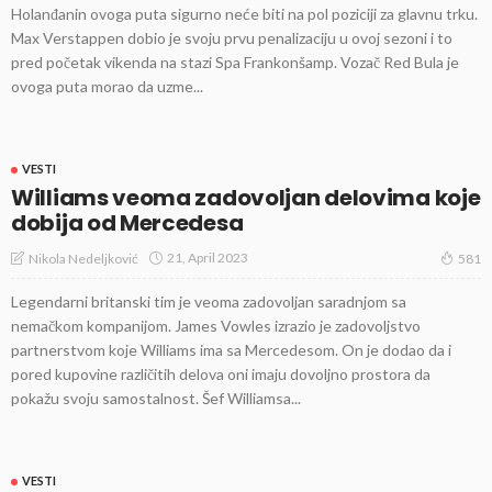
Holanđanin ovoga puta sigurno neće biti na pol poziciji za glavnu trku.
Max Verstappen dobio je svoju prvu penalizaciju u ovoj sezoni i to
pred početak vikenda na stazi Spa Frankonšamp. Vozač Red Bula je
ovoga puta morao da uzme...
VESTI
Williams veoma zadovoljan delovima koje
dobija od Mercedesa
21, April 2023
Nikola Nedeljković
581
Legendarni britanski tim je veoma zadovoljan saradnjom sa
nemačkom kompanijom. James Vowles izrazio je zadovoljstvo
partnerstvom koje Williams ima sa Mercedesom. On je dodao da i
pored kupovine različitih delova oni imaju dovoljno prostora da
pokažu svoju samostalnost. Šef Williamsa...
VESTI