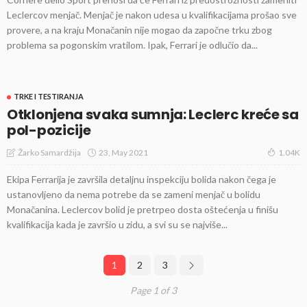
Leclercov menjač. Menjač je nakon udesa u kvalifikacijama prošao sve
provere, a na kraju Monačanin nije mogao da započne trku zbog
problema sa pogonskim vratilom. Ipak, Ferrari je odlučio da...
TRKE I TESTIRANJA
Otklonjena svaka sumnja: Leclerc kreće sa
pol-pozicije
23, May 2021
Žarko Samardžija
1.04K
Ekipa Ferrarija je završila detaljnu inspekciju bolida nakon čega je
ustanovljeno da nema potrebe da se zameni menjač u bolidu
Monačanina. Leclercov bolid je pretrpeo dosta oštećenja u finišu
kvalifikacija kada je završio u zidu, a svi su se najviše...
1
2
3
Page 1 of 3