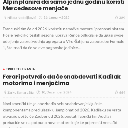
Alpin planira da samo jednu godinu koristi
Mercedesove menjače
16, January 2025
Nikola Nedeljković
389
Francuski tim će od 2026. koristiti nemačke motore i prenosni sistem.
Posle nekoliko teških sezona, uprava Renoa odlučila je da ugasi svoje
odeljenje za proizvodnju agregata u Viru-Šatijonu za potrebe Formule
1, što znači da će se ove pogonske jedinice...
TRKE I TESTIRANJA
Ferari potvrdio da će snabdevati Kadilak
motorima i menjačima
10, December 2024
Žarko Samardžija
664
Novi američki tim je obezbedio sebi snabdevanje ključnim
komponentama pred ulazak u šampionat od 2026. Kadilaku se vrata
otvaraju pošto će Zauber od 2026. postati fabrički tim Audija i
prebaciće se na potpuno nove motore koje će pripremiti nemački