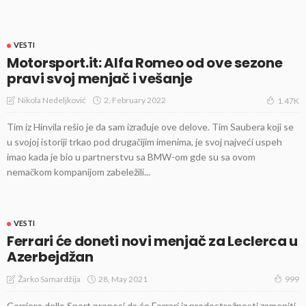
VESTI
Motorsport.it: Alfa Romeo od ove sezone
pravi svoj menjač i vešanje
2, February 2022
Nikola Nedeljković
1.47K
Tim iz Hinvila rešio je da sam izrađuje ove delove. Tim Saubera koji se
u svojoj istoriji trkao pod drugačijim imenima, je svoj najveći uspeh
imao kada je bio u partnerstvu sa BMW-om gde su sa ovom
nemačkom kompanijom zabeležili...
VESTI
Ferrari će doneti novi menjač za Leclerca u
Azerbejdžan
28, May 2021
Žarko Samardžija
999
Corriere dello Sport prenosi da će Ferrari iz predostrožnosti zameniti