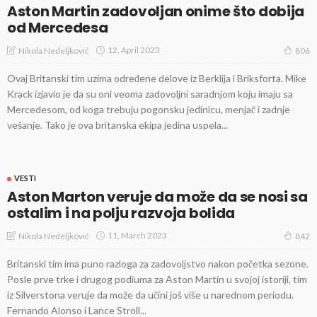
Aston Martin zadovoljan onime što dobija
od Mercedesa
12, April 2023
Nikola Nedeljković
806
Ovaj Britanski tim uzima određene delove iz Berklija i Briksforta. Mike
Krack izjavio je da su oni veoma zadovoljni saradnjom koju imaju sa
Mercedesom, od koga trebuju pogonsku jedinicu, menjač i zadnje
vešanje. Tako je ova britanska ekipa jedina uspela...
VESTI
Aston Marton veruje da može da se nosi sa
ostalim i na polju razvoja bolida
11, March 2023
Nikola Nedeljković
842
Britanski tim ima puno razloga za zadovoljstvo nakon početka sezone.
Posle prve trke i drugog podiuma za Aston Martin u svojoj istoriji, tim
iz Silverstona veruje da može da učini još više u narednom periodu.
Fernando Alonso i Lance Stroll...