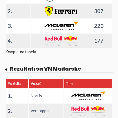
2.
307
3.
220
4.
177
Kompletna tabela
Rezultati sa VN Mađarske
Pozicija
Vozač
Tim
1.
Norris
2.
Verstappen