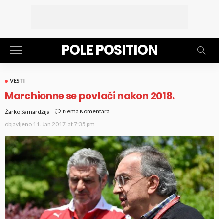
POLE POSITION
VESTI
Marchionne se povlači nakon 2018.
Nema Komentara
Žarko Samardžija
objavljeno
11. Jan 2017. at 7:35 pm