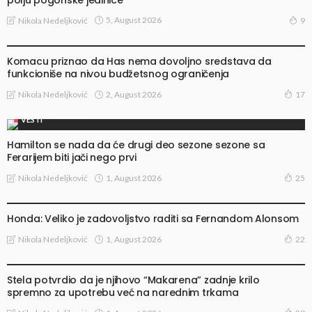
5, August 2026
Nikola Nedeljković
9
VESTI
Komacu priznao da Has nema dovoljno sredstava da
funkcioniše na nivou budžetsnog ograničenja
2, August 2026
Nikola Nedeljković
17
VESTI
Hamilton se nada da će drugi deo sezone sezone sa
Ferarijem biti jači nego prvi
1, August 2026
Nikola Nedeljković
25
VESTI
Honda: Veliko je zadovoljstvo raditi sa Fernandom Alonsom
1, August 2026
Nikola Nedeljković
22
VESTI
Stela potvrdio da je njihovo “Makarena” zadnje krilo
spremno za upotrebu već na narednim trkama