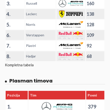
3.
160
Russell
4.
138
Leclerc
5.
128
Norris
6.
109
Verstappen
7.
92
Piastri
8.
68
Hadjar
Kompletna tabela
Plasman timova
Pozicija
Tim
Poeni
1.
379