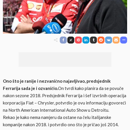
Ono što je ranije i nezvanično najavljivao, predsjednik
Ferrarija sada je i ozvaničio.
On tvrdi kako planira da se povuče
nakon sezone 2018. Predsjednik Ferrarija i šef izvršnih operacija
korporacija Fiat – Chrysler, potvrdio je ovu informaciju govoreći
na North American International Auto Show u Detroitu.
Rekao je kako nema namjeru da ostane na čelu italijanske
kompanije nakon 2018. i potvrdio ono što je pričao još 2014.