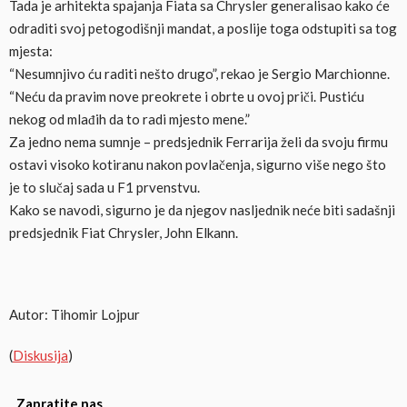
Tada je arhitekta spajanja Fiata sa Chrysler generalisao kako će
odraditi svoj petogodišnji mandat, a poslije toga odstupiti sa tog
mjesta:
“Nesumnjivo ću raditi nešto drugo”, rekao je Sergio Marchionne.
“Neću da pravim nove preokrete i obrte u ovoj priči. Pustiću
nekog od mlađih da to radi mjesto mene.”
Za jedno nema sumnje – predsjednik Ferrarija želi da svoju firmu
ostavi visoko kotiranu nakon povlačenja, sigurno više nego što
je to slučaj sada u F1 prvenstvu.
Kako se navodi, sigurno je da njegov nasljednik neće biti sadašnji
predsjednik Fiat Chrysler, John Elkann.
Autor: Tihomir Lojpur
(
Diskusija
)
Zapratite nas