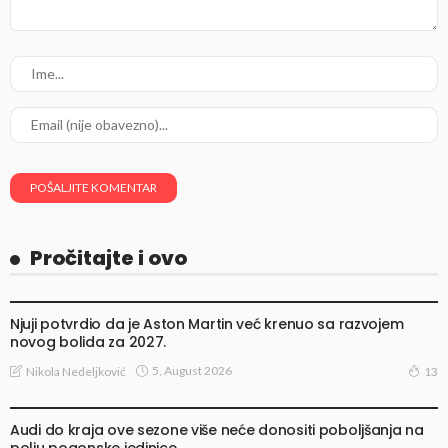
Pročitajte i ovo
VESTI
Njuji potvrdio da je Aston Martin već krenuo sa razvojem
novog bolida za 2027.
5, August 2026
Nikola Nedeljković
13
VESTI
Audi do kraja ove sezone više neće donositi poboljšanja na
polju pogonske jedinice