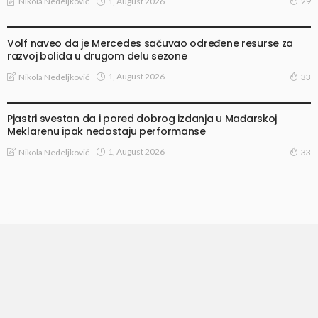
1, August 2026
Nikola Nedeljković
29
VESTI
Volf naveo da je Mercedes sačuvao određene resurse za
razvoj bolida u drugom delu sezone
1, August 2026
Nikola Nedeljković
33
VESTI
Pjastri svestan da i pored dobrog izdanja u Mađarskoj
Meklarenu ipak nedostaju performanse
1, August 2026
Nikola Nedeljković
33