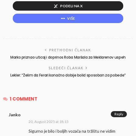
PODELI NA X
VIŠE
PRETHODNI ČLANAK
Marko priznao uticaj i doprinos Roba Maršala za Meklarenov uspeh
SLEDEĆI ČLANAK
Lekler: “Želim da Ferari konačno dobije bolid sposoban za pobede”
1 COMMENT
Reply
Janko
20, August 2025 at 18:15
Sigurno je bilo i boljih vozača na tržištu ne vidim