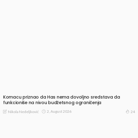
Komacu priznao da Has nema dovoljno sredstava da
funkcioniše na nivou budžetsnog ograničenja
2, August 2026
Nikola Nedeljković
24