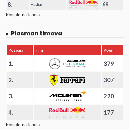
8.
68
Hadjar
Kompletna tabela
Plasman timova
Pozicija
Tim
Poeni
1.
379
2.
307
3.
220
4.
177
Kompletna tabela