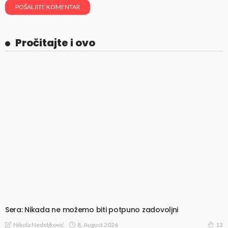
Pročitajte i ovo
Sera: Nikada ne možemo biti potpuno zadovoljni
8, August 2026
Nikola Nedeljković
13