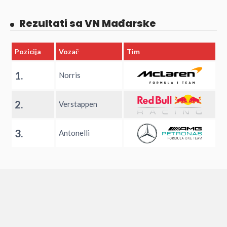
Rezultati sa VN Mađarske
Pozicija
Vozač
Tim
1.
Norris
2.
Verstappen
3.
Antonelli