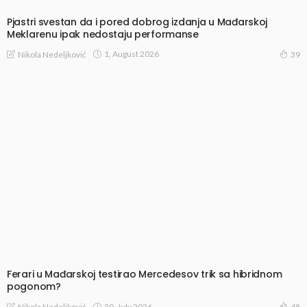
Pjastri svestan da i pored dobrog izdanja u Mađarskoj
Meklarenu ipak nedostaju performanse
1, August 2026
Nikola Nedeljković
39
Ferari u Mađarskoj testirao Mercedesov trik sa hibridnom
pogonom?
30, July 2026
Nikola Nedeljković
48