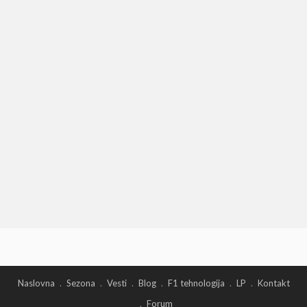
Naslovna
Sezona
Vesti
Blog
F1 tehnologija
LP
Kontakt
Forum