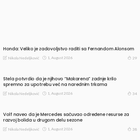
Honda: Veliko je zadovoljstvo raditi sa Fernandom Alonsom
1, August 2026
Nikola Nedeljković
29
Stela potvrdio da je njihovo “Makarena” zadnje krilo
spremno za upotrebu već na narednim trkama
1, August 2026
Nikola Nedeljković
34
Volf naveo da je Mercedes sačuvao određene resurse za
razvoj bolida u drugom delu sezone
1, August 2026
Nikola Nedeljković
38