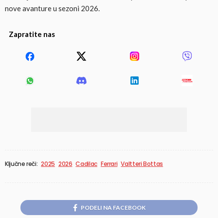
nove avanture u sezoni 2026.
Zapratite nas
Ključne reči:
2025
2026
Cadilac
Ferrari
Valtteri Bottas
PODELI NA FACEBOOK