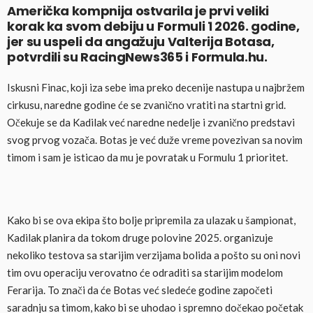
Američka kompnija ostvarila je prvi veliki
korak ka svom debiju u Formuli 1 2026. godine,
jer su uspeli da angažuju Valterija Botasa,
potvrdili su RacingNews365 i Formula.hu.
Iskusni Finac, koji iza sebe ima preko decenije nastupa u najbržem
cirkusu, naredne godine će se zvanično vratiti na startni grid.
Očekuje se da Kadilak već naredne nedelje i zvanično predstavi
svog prvog vozača. Botas je već duže vreme povezivan sa novim
timom i sam je isticao da mu je povratak u Formulu 1 prioritet.
Kako bi se ova ekipa što bolje pripremila za ulazak u šampionat,
Kadilak planira da tokom druge polovine 2025. organizuje
nekoliko testova sa starijim verzijama bolida a pošto su oni novi
tim ovu operaciju verovatno će odraditi sa starijim modelom
Ferarija. To znači da će Botas već sledeće godine započeti
saradnju sa timom, kako bi se uhodao i spremno dočekao početak