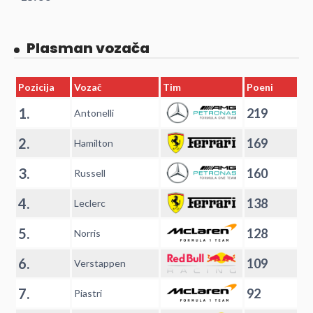
Plasman vozača
Pozicija
Vozač
Tim
Poeni
1.
219
Antonelli
2.
169
Hamilton
3.
160
Russell
4.
138
Leclerc
5.
128
Norris
6.
109
Verstappen
7.
92
Piastri