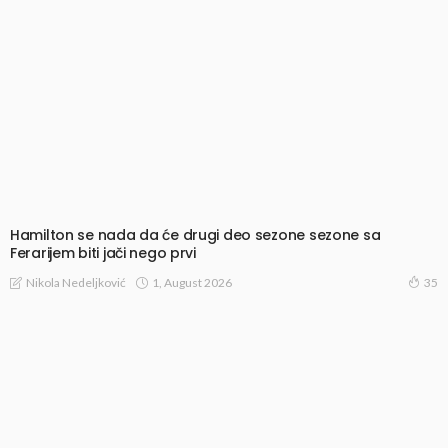
Hamilton se nada da će drugi deo sezone sezone sa
Ferarijem biti jači nego prvi
1, August 2026
Nikola Nedeljković
35