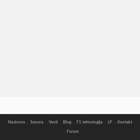
Naslovna
Sezona
Vesti
Blog
F1 tehnologija
LP
Kontakt
Forum