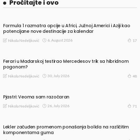
Pročitajte i ovo
Formula 1 razmatra opcije u Africi, Južnoj Americi i Aziji kao
potencijane nove destinacije za kalendar
6, August 2026
Nikola Nedeljković
17
Ferari u Mađarskoj testirao Mercedesov trik sa hibridnom
pogonom?
30, July 2026
Nikola Nedeljković
48
Pjastri: Veoma sam razočaran
26, July 2026
Nikola Nedeljković
71
Lekler začuđen promenom ponašanja bolida na različitim
komponentama guma