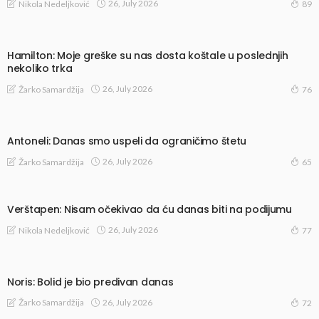
26, July 2026
Nikola Nedeljković
89
Hamilton: Moje greške su nas dosta koštale u poslednjih
nekoliko trka
26, July 2026
Žarko Samardžija
76
Antoneli: Danas smo uspeli da ograničimo štetu
26, July 2026
Žarko Samardžija
65
Verštapen: Nisam očekivao da ću danas biti na podijumu
26, July 2026
Nikola Nedeljković
77
Noris: Bolid je bio predivan danas
26, July 2026
Žarko Samardžija
72