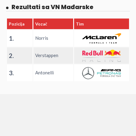
Rezultati sa VN Mađarske
Pozicija
Vozač
Tim
1.
Norris
2.
Verstappen
3.
Antonelli