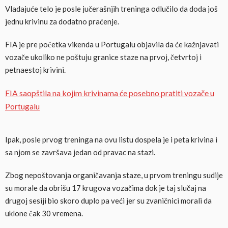
Vladajuće telo je posle jučerašnjih treninga odlučilo da doda još
jednu krivinu za dodatno praćenje.
FIA je pre početka vikenda u Portugalu objavila da će kažnjavati
vozače ukoliko ne poštuju granice staze na prvoj, četvrtoj i
petnaestoj krivini.
FIA saopštila na kojim krivinama će posebno pratiti vozače u
Portugalu
Ipak, posle prvog treninga na ovu listu dospela je i peta krivina i
sa njom se završava jedan od pravac na stazi.
Zbog nepoštovanja organičavanja staze, u prvom treningu sudije
su morale da obrišu 17 krugova vozačima dok je taj slučaj na
drugoj sesiji bio skoro duplo pa veći jer su zvaničnici morali da
uklone čak 30 vremena.