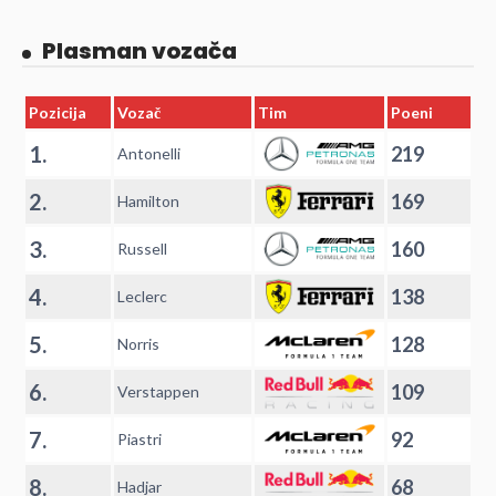
Plasman vozača
Pozicija
Vozač
Tim
Poeni
1.
219
Antonelli
2.
169
Hamilton
3.
160
Russell
4.
138
Leclerc
5.
128
Norris
6.
109
Verstappen
7.
92
Piastri
8.
68
Hadjar