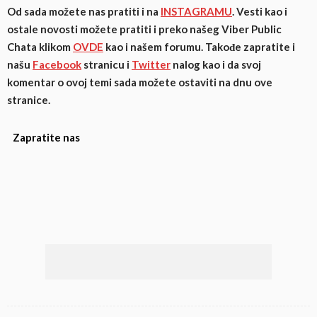
Od sada možete nas pratiti i na
INSTAGRAMU
. Vesti kao i
ostale novosti možete pratiti i preko našeg Viber Public
Chata klikom
OVDE
kao i našem forumu. Takođe zapratite i
našu
Facebook
stranicu i
Twitter
nalog
kao i da svoj
komentar o ovoj temi sada možete ostaviti na dnu ove
stranice.
Zapratite nas