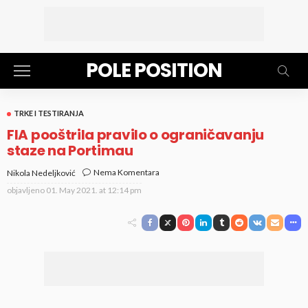
POLE POSITION
TRKE I TESTIRANJA
FIA pooštrila pravilo o ograničavanju
staze na Portimau
Nema Komentara
Nikola Nedeljković
objavljeno
01. May 2021. at 12:14 pm