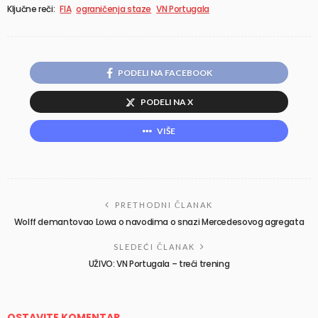
Ključne reči:
FIA
ograničenja staze
VN Portugala
PODELI NA FACEBOOK
PODELI NA X
VIŠE
PRETHODNI ČLANAK
Wolff demantovao Lowa o navodima o snazi Mercedesovog agregata
SLEDEĆI ČLANAK
UŽIVO: VN Portugala – treći trening
OSTAVITE KOMENTAR