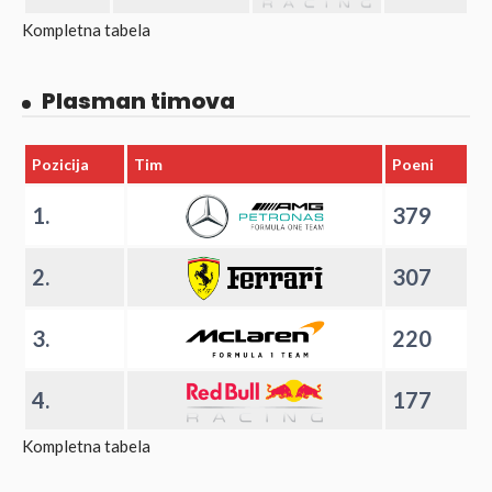
Kompletna tabela
Plasman timova
Pozicija
Tim
Poeni
1.
379
2.
307
3.
220
4.
177
Kompletna tabela