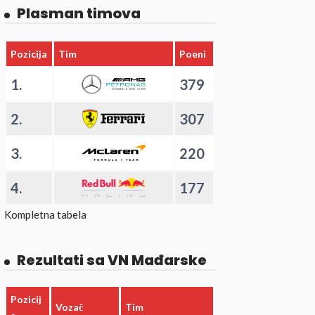
Plasman timova
Pozicija
Tim
Poeni
1.
379
2.
307
3.
220
4.
177
Kompletna tabela
Rezultati sa VN Mađarske
Pozicij
Vozač
Tim