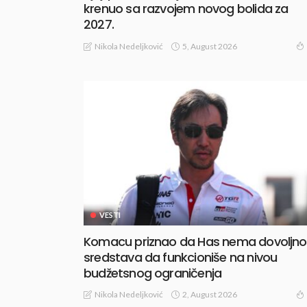
krenuo sa razvojem novog bolida za
2027.
5, August 2026
Nikola Nedeljković
VESTI
Komacu priznao da Has nema dovoljno
sredstava da funkcioniše na nivou
budžetsnog ograničenja
2, August 2026
Nikola Nedeljković