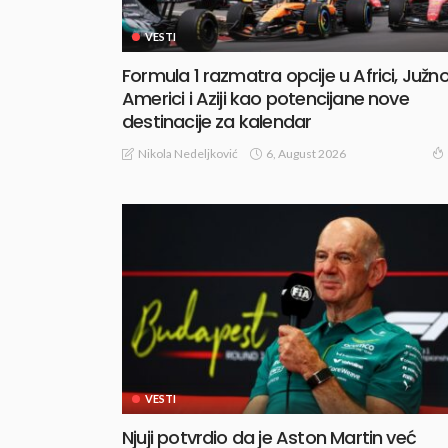
VESTI
Formula 1 razmatra opcije u Africi, Južno
Americi i Aziji kao potencijane nove
destinacije za kalendar
6, August 2026
Nikola Nedeljković
VESTI
Njuji potvrdio da je Aston Martin već