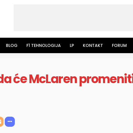
BLOG
F1 TEHNOLOGIJA
LP
KONTAKT
FORUM
 da će McLaren promeniti