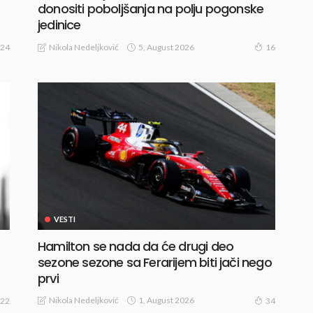
donositi poboljšanja na polju pogonske
jedinice
5, August 2026
Nikola Nedeljković
24
16
VESTI
Hamilton se nada da će drugi deo
sezone sezone sa Ferarijem biti jači nego
prvi
1, August 2026
Nikola Nedeljković
22
34