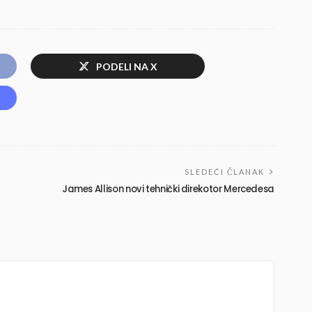
PODELI NA X
SLEDEĆI ČLANAK
James Allison novi tehnički direkotor Mercedesa