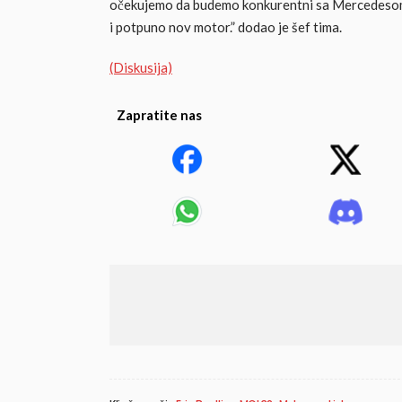
očekujemo da budemo konkurentni sa Mercedesom, 
i potpuno nov motor.” dodao je šef tima.
(Diskusija)
Zapratite nas