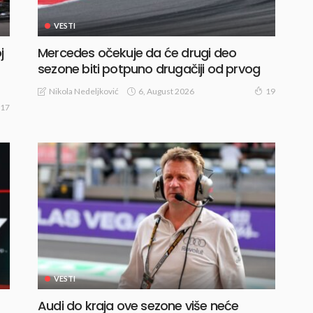
VESTI
j
Mercedes očekuje da će drugi deo
sezone biti potpuno drugačiji od prvog
6, August 2026
Nikola Nedeljković
19
17
VESTI
Audi do kraja ove sezone više neće