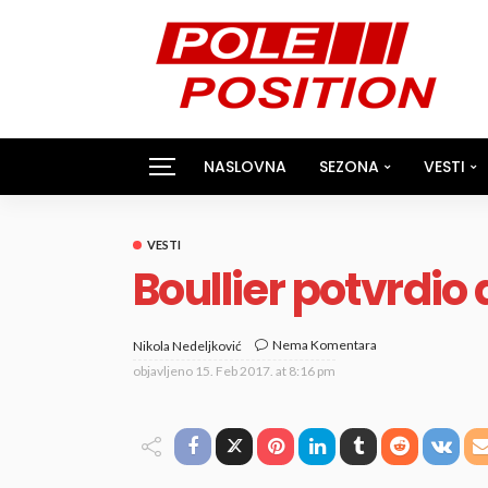
NASLOVNA
SEZONA
VESTI
VESTI
Boullier potvrdio
Nema Komentara
Nikola Nedeljković
objavljeno
15. Feb 2017. at 8:16 pm