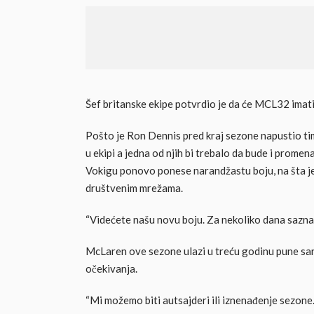
Šef britanske ekipe potvrdio je da će MCL32 imat
Pošto je Ron Dennis pred kraj sezone napustio ti
u ekipi a jedna od njih bi trebalo da bude i promen
Vokigu ponovo ponese narandžastu boju, na šta j
društvenim mrežama.
“Videćete našu novu boju. Za nekoliko dana saznaćet
McLaren ove sezone ulazi u treću godinu pune sa
očekivanja.
“Mi možemo biti autsajderi ili iznenađenje sezon