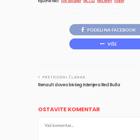
Ključne reči:
Eric Boullier
MCL32
McLaren
ticker
PODELI NA FACEBOOK
VIŠE
PRETHODNI ČLANAK
Renault doveo bivšeg inženjera Red Bulla
OSTAVITE KOMENTAR