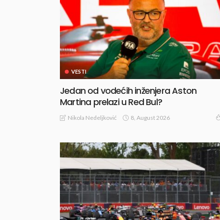
VESTI
Jedan od vodećih inženjera Aston
Martina prelazi u Red Bul?
8, August 2026
Nikola Nedeljković