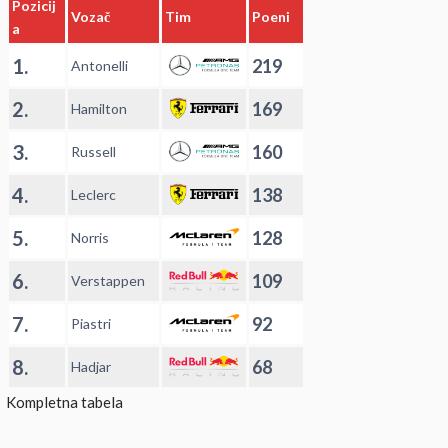
Pozicij
Vozač
Tim
Poeni
a
1.
219
Antonelli
2.
169
Hamilton
3.
160
Russell
4.
138
Leclerc
5.
128
Norris
6.
109
Verstappen
7.
92
Piastri
8.
68
Hadjar
Kompletna tabela