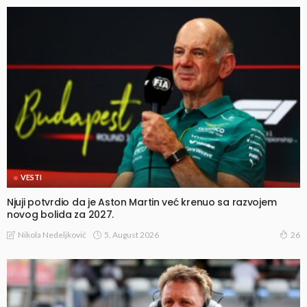
VESTI
Njuji potvrdio da je Aston Martin već krenuo sa razvojem
novog bolida za 2027.
5, August 2026
Nikola Nedeljković
26