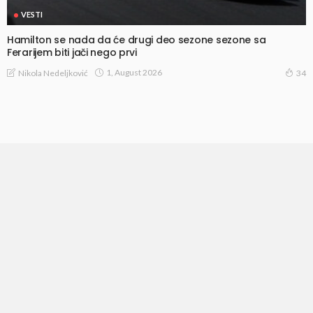
VESTI
Hamilton se nada da će drugi deo sezone sezone sa
Ferarijem biti jači nego prvi
1, August 2026
Nikola Nedeljković
34