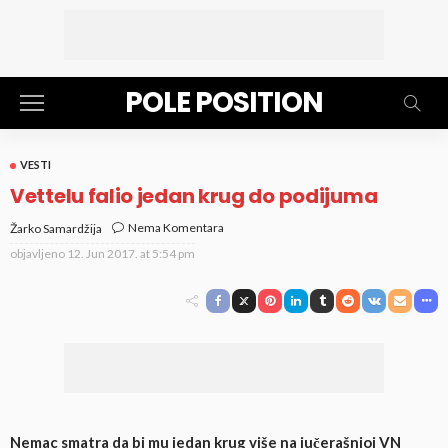
POLE POSITION
VESTI
Vettelu falio jedan krug do podijuma
Nema Komentara
Žarko Samardžija
objavljeno
12. Jun 2017. at 5:54 pm
Nemac smatra da bi mu jedan krug više na jučerašnjoj VN