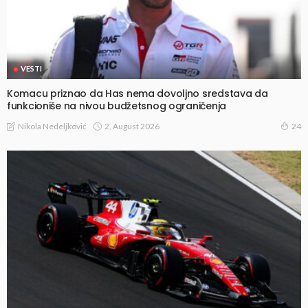
VESTI
Komacu priznao da Has nema dovoljno sredstava da
funkcioniše na nivou budžetsnog ograničenja
2, August 2026
Nikola Nedeljković
24