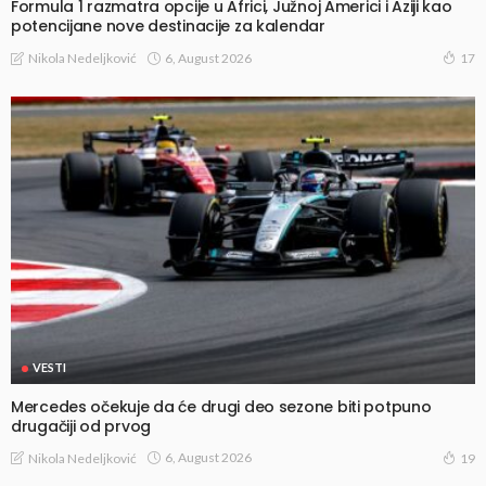
Formula 1 razmatra opcije u Africi, Južnoj Americi i Aziji kao
potencijane nove destinacije za kalendar
6, August 2026
Nikola Nedeljković
17
VESTI
Mercedes očekuje da će drugi deo sezone biti potpuno
drugačiji od prvog
6, August 2026
Nikola Nedeljković
19