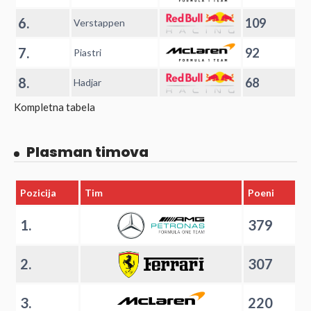
6.
109
Verstappen
7.
92
Piastri
8.
68
Hadjar
Kompletna tabela
Plasman timova
Pozicija
Tim
Poeni
1.
379
2.
307
3.
220