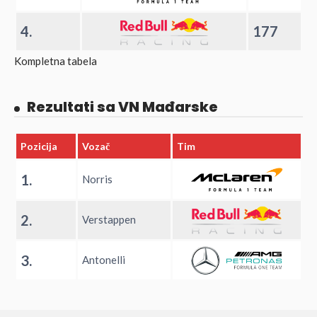
4.
177
Kompletna tabela
Rezultati sa VN Mađarske
Pozicija
Vozač
Tim
1.
Norris
2.
Verstappen
3.
Antonelli