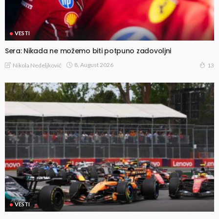
VESTI
Sera: Nikada ne možemo biti potpuno zadovoljni
8, August 2026
Nikola Nedeljković
13
VESTI