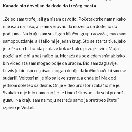
Kanade bio dovoljan da dođe do trećeg mesta.
„Želeo sam trofej, ali ga nisam osvojio. Početak trke nam nikako
nije išao na ruku, ali sam verovao da možemo da dođemo do
podijuma. Na kraju sam sustigao ključnu grupu vozača, imao sam
samopouzdanje, ali falio mi je jedan krug. Što se starta tiče, jako
je teško da tri bolida prolaze bok uz bok u prvoj krivini. Moja
pozicija nije bila baš najbolja. Moraću da pogledam snimak kako
bih video šta sam mogao bolje da uradim. Bio sam zaglavlje.
Lewis je bio ispred, nisam mogao dublje da kočim inače bi smo se
sudarili. Veltteri mi je bio sa leve strane, a onda je i Max od
jednom doleteo sa desne. On je video prostor i zakačio me je.
Svakako nije bilo namerno jer je time rizikovao i da sebi probuši
gumu. Na kraju sam na moju nesreću samo ja pretrpeo štetu“,
izjavio je Vettel.