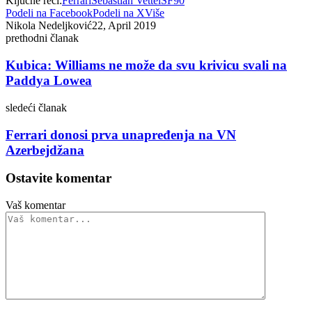
Ključne reči:
Ferrari
Sebastian Vettel
SF90
Podeli na Facebook
Podeli na X
Više
Nikola Nedeljković
22, April 2019
prethodni članak
Kubica: Williams ne može da svu krivicu svali na
Paddya Lowea
sledeći članak
Ferrari donosi prva unapređenja na VN
Azerbejdžana
Ostavite komentar
Vaš komentar