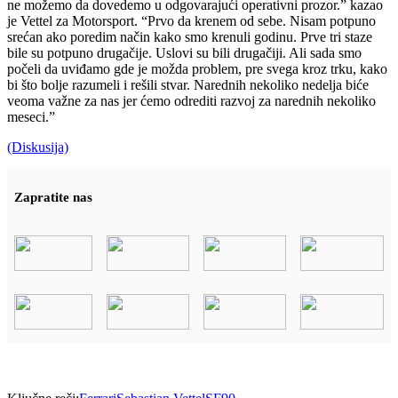
ne možemo da dovedemo u odgovarajući operativni prozor.” kazao
je Vettel za Motorsport. “Prvo da krenem od sebe. Nisam potpuno
srećan ako poredim način kako smo krenuli godinu. Prve tri staze
bile su potpuno drugačije. Uslovi su bili drugačiji. Ali sada smo
počeli da uviđamo gde je možda problem, pre svega kroz trku, kako
bi što bolje razumeli i rešili stvar. Narednih nekoliko nedelja biće
veoma važne za nas jer ćemo odrediti razvoj za narednih nekoliko
meseci.”
(Diskusija)
Zapratite nas