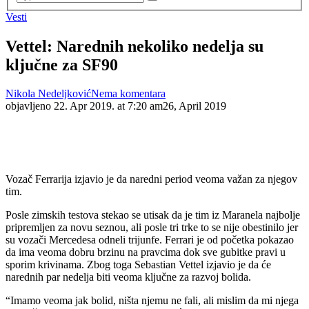
Vesti
Vettel: Narednih nekoliko nedelja su
ključne za SF90
Nikola Nedeljković
Nema komentara
objavljeno
22. Apr 2019. at 7:20 am
26, April 2019
Vozač Ferrarija izjavio je da naredni period veoma važan za njegov
tim.
Posle zimskih testova stekao se utisak da je tim iz Maranela najbolje
pripremljen za novu seznou, ali posle tri trke to se nije obestinilo jer
su vozači Mercedesa odneli trijunfe. Ferrari je od početka pokazao
da ima veoma dobru brzinu na pravcima dok sve gubitke pravi u
sporim krivinama. Zbog toga Sebastian Vettel izjavio je da će
narednih par nedelja biti veoma ključne za razvoj bolida.
“Imamo veoma jak bolid, ništa njemu ne fali, ali mislim da mi njega