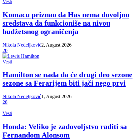
Vesti
Komacu priznao da Has nema dovoljno
sredstava da funkcioniše na nivou
budžetsnog ograničenja
Nikola Nedeljković
2, August 2026
20
Vesti
Hamilton se nada da će drugi deo sezone
sezone sa Ferarijem biti jači nego prvi
Nikola Nedeljković
1, August 2026
28
Vesti
Honda: Veliko je zadovoljstvo raditi sa
Fernandom Alonsom