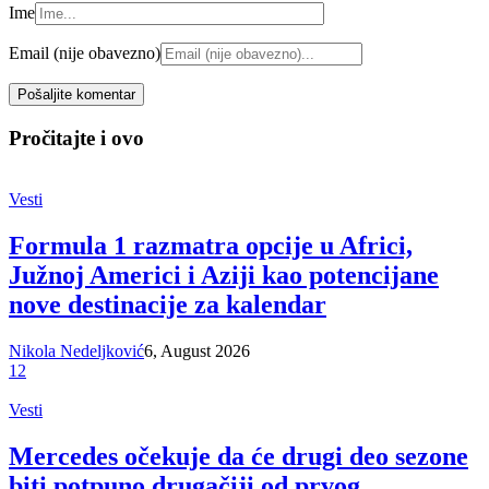
Ime
Email (nije obavezno)
Pročitajte i ovo
Vesti
Formula 1 razmatra opcije u Africi,
Južnoj Americi i Aziji kao potencijane
nove destinacije za kalendar
Nikola Nedeljković
6, August 2026
12
Vesti
Mercedes očekuje da će drugi deo sezone
biti potpuno drugačiji od prvog