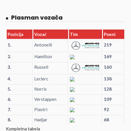
Plasman vozača
Pozicija
Vozač
Tim
Poeni
1.
Antonelli
219
2.
Hamilton
169
3.
Russell
160
4.
Leclerc
138
5.
Norris
128
6.
Verstappen
109
7.
Piastri
92
8.
Hadjar
68
Kompletna tabela