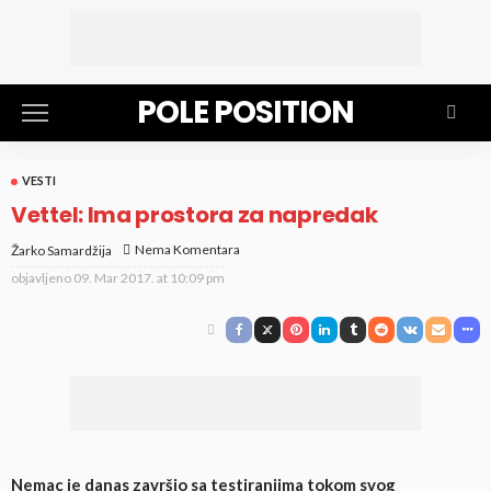
POLE POSITION
VESTI
Vettel: Ima prostora za napredak
Nema Komentara
Žarko Samardžija
objavljeno
09. Mar 2017. at 10:09 pm
Nemac je danas završio sa testiranjima tokom svog