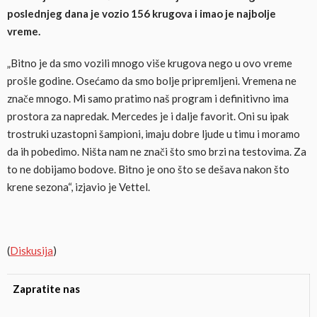
poslednjeg dana je vozio 156 krugova i imao je najbolje
vreme.
„Bitno je da smo vozili mnogo više krugova nego u ovo vreme
prošle godine. Osećamo da smo bolje pripremljeni. Vremena ne
znače mnogo. Mi samo pratimo naš program i definitivno ima
prostora za napredak. Mercedes je i dalje favorit. Oni su ipak
trostruki uzastopni šampioni, imaju dobre ljude u timu i moramo
da ih pobedimo. Ništa nam ne znači što smo brzi na testovima. Za
to ne dobijamo bodove. Bitno je ono što se dešava nakon što
krene sezona“, izjavio je Vettel.
(
Diskusija
)
Zapratite nas