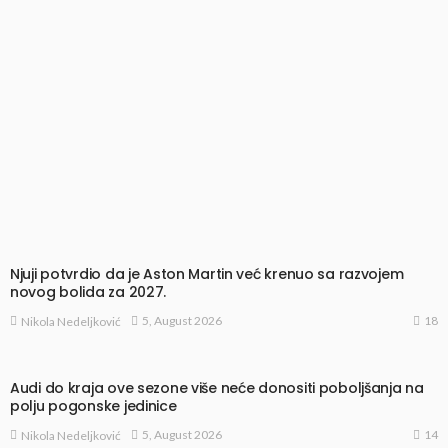
Njuji potvrdio da je Aston Martin već krenuo sa razvojem
novog bolida za 2027.
18
5, August 2026
Nikola Nedeljković
Audi do kraja ove sezone više neće donositi poboljšanja na
polju pogonske jedinice
14
5, August 2026
Nikola Nedeljković