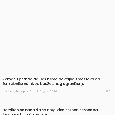
Komacu priznao da Has nema dovoljno sredstava da
funkcioniše na nivou budžetsnog ograničenja
19
2, August 2026
Nikola Nedeljković
Hamilton se nada da će drugi deo sezone sezone sa
Ferarijem biti jači nego prvi