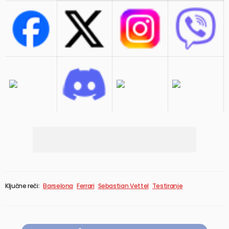
Ključne reči:
Barselona
Ferrari
Sebastian Vettel
Testiranje