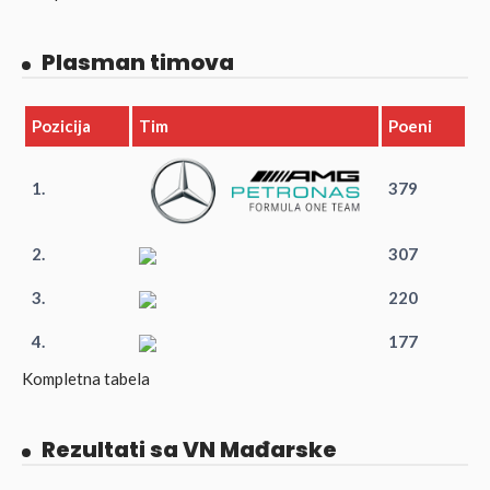
Plasman timova
Pozicija
Tim
Poeni
1.
379
2.
307
3.
220
4.
177
Kompletna tabela
Rezultati sa VN Mađarske