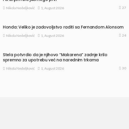
27
1, August 2026
Nikola Nedeljković
Honda: Veliko je zadovoljstvo raditi sa Fernandom Alonsom
24
1, August 2026
Nikola Nedeljković
Stela potvrdio da je njihovo “Makarena” zadnje krilo
spremno za upotrebu već na narednim trkama
30
1, August 2026
Nikola Nedeljković