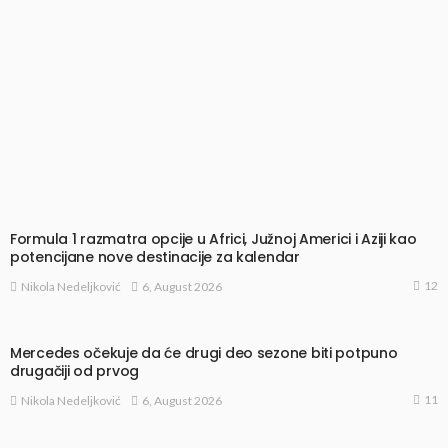
Formula 1 razmatra opcije u Africi, Južnoj Americi i Aziji kao
potencijane nove destinacije za kalendar
12
6, August 2026
Nikola Nedeljković
Mercedes očekuje da će drugi deo sezone biti potpuno
drugačiji od prvog
11
6, August 2026
Nikola Nedeljković