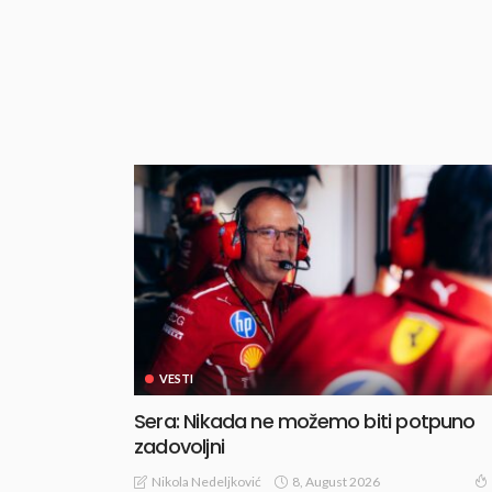
VESTI
Sera: Nikada ne možemo biti potpuno
zadovoljni
8, August 2026
Nikola Nedeljković