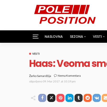
NASLOVNA
SEZONA
VESTI
VESTI
Haas: Veoma smo
Nema Komentara
Žarko Samardžija
objavljeno
09. Mar 2017. at 10:19 pm