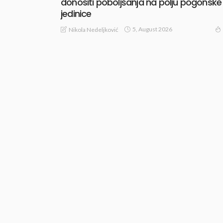
donositi poboljšanja na polju pogonske
jedinice
5, August 2026
Nikola Nedeljković