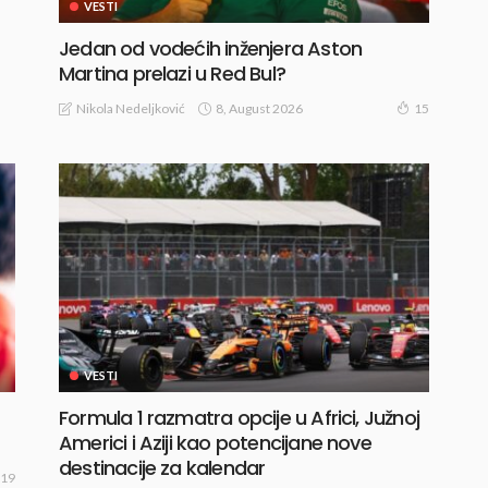
VESTI
Jedan od vodećih inženjera Aston
Martina prelazi u Red Bul?
8, August 2026
Nikola Nedeljković
15
VESTI
Formula 1 razmatra opcije u Africi, Južnoj
Americi i Aziji kao potencijane nove
destinacije za kalendar
19