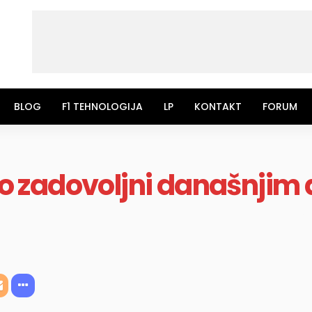
BLOG
F1 TEHNOLOGIJA
LP
KONTAKT
FORUM
 zadovoljni današnjim