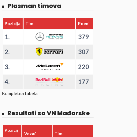
Plasman timova
Pozicija
Tim
Poeni
1.
379
2.
307
3.
220
4.
177
Kompletna tabela
Rezultati sa VN Mađarske
Pozicij
Vozač
Tim