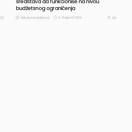
sredstava da funkcioniše na nivou
budžetsnog ograničenja
2, August 2026
Nikola Nedeljković
23
28