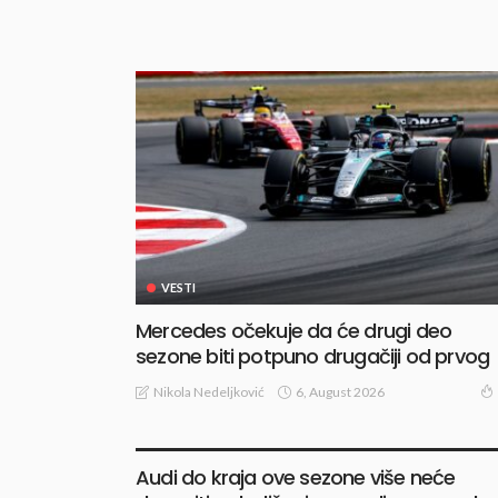
VESTI
Mercedes očekuje da će drugi deo
sezone biti potpuno drugačiji od prvog
6, August 2026
Nikola Nedeljković
VESTI
Audi do kraja ove sezone više neće