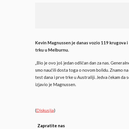
Kevin Magnussen je danas vozio 119 krugova i t
trku u Melburnu.
„Bio je ovo još jedan odličan dan za nas. Generaln
smo naučili dosta toga o novom bolidu. Znamo na
test dana i prve trke u Australiji. Jedva čekam da 
izjavio je Magnussen.
(
Diskusija
)
Zapratite nas