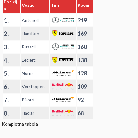
Pozicij
Vozač
Tim
Poeni
a
1.
219
Antonelli
2.
169
Hamilton
3.
160
Russell
4.
138
Leclerc
5.
128
Norris
6.
109
Verstappen
7.
92
Piastri
8.
68
Hadjar
Kompletna tabela