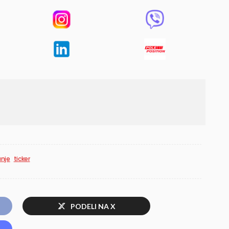
anje
ticker
PODELI NA X