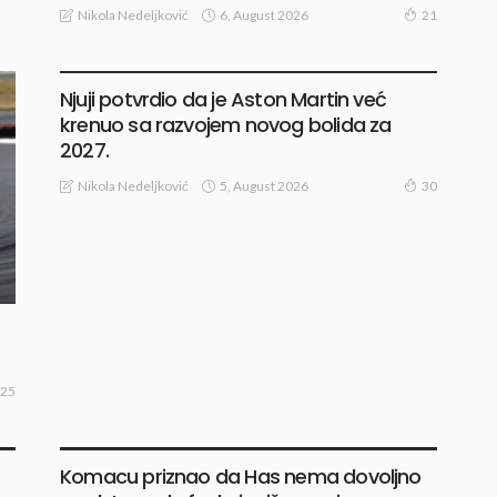
6, August 2026
Nikola Nedeljković
21
VESTI
Njuji potvrdio da je Aston Martin već
krenuo sa razvojem novog bolida za
2027.
5, August 2026
Nikola Nedeljković
30
25
VESTI
Komacu priznao da Has nema dovoljno