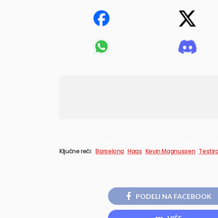
Ključne reči:
Barselona
Haas
Kevin Magnussen
Testir
PODELI NA FACEBOOK