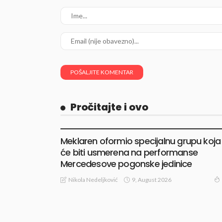
Pročitajte i ovo
VESTI
Meklaren oformio specijalnu grupu koja
će biti usmerena na performanse
Mercedesove pogonske jedinice
9, August 2026
Nikola Nedeljković