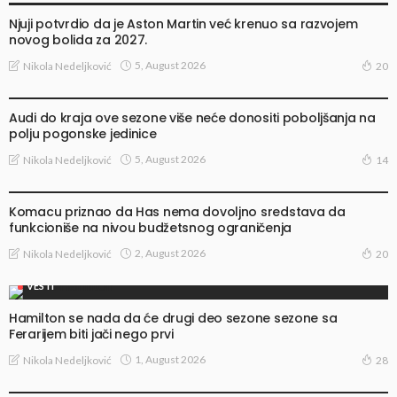
Njuji potvrdio da je Aston Martin već krenuo sa razvojem
novog bolida za 2027.
5, August 2026
Nikola Nedeljković
20
VESTI
Audi do kraja ove sezone više neće donositi poboljšanja na
polju pogonske jedinice
5, August 2026
Nikola Nedeljković
14
VESTI
Komacu priznao da Has nema dovoljno sredstava da
funkcioniše na nivou budžetsnog ograničenja
2, August 2026
Nikola Nedeljković
20
VESTI
Hamilton se nada da će drugi deo sezone sezone sa
Ferarijem biti jači nego prvi
1, August 2026
Nikola Nedeljković
28
VESTI