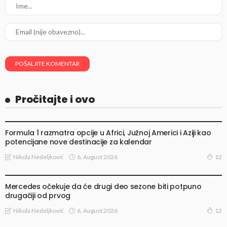
Pročitajte i ovo
VESTI
Formula 1 razmatra opcije u Africi, Južnoj Americi i Aziji kao
potencijane nove destinacije za kalendar
6, August 2026
Nikola Nedeljković
12
VESTI
Mercedes očekuje da će drugi deo sezone biti potpuno
drugačiji od prvog
6, August 2026
Nikola Nedeljković
12
VESTI