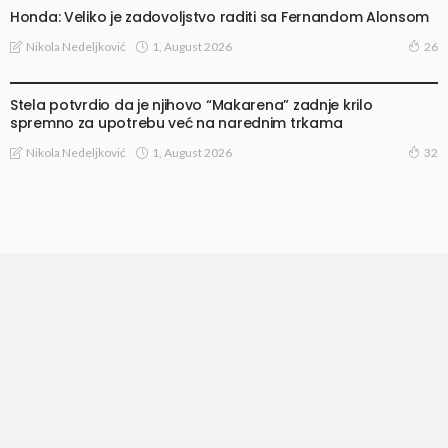
Honda: Veliko je zadovoljstvo raditi sa Fernandom Alonsom
1, August 2026
Nikola Nedeljković
26
VESTI
Stela potvrdio da je njihovo “Makarena” zadnje krilo
spremno za upotrebu već na narednim trkama
1, August 2026
Nikola Nedeljković
32