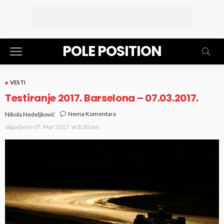
POLE POSITION
VESTI
Testiranje 2017. Barselona – 07.03.2017.
Nema Komentara
Nikola Nedeljković
objavljeno
07. Mar 2017. at 8:20 am