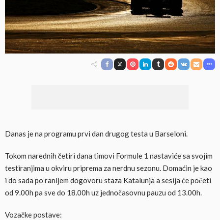
Danas je na programu prvi dan drugog testa u Barseloni.
Tokom narednih četiri dana timovi Formule 1 nastaviće sa svojim
testiranjima u okviru priprema za nerdnu sezonu. Domaćin je kao
i do sada po ranijem dogovoru staza Katalunja a sesija će početi
od 9.00h pa sve do 18.00h uz jednočasovnu pauzu od 13.00h.
Vozačke postave: