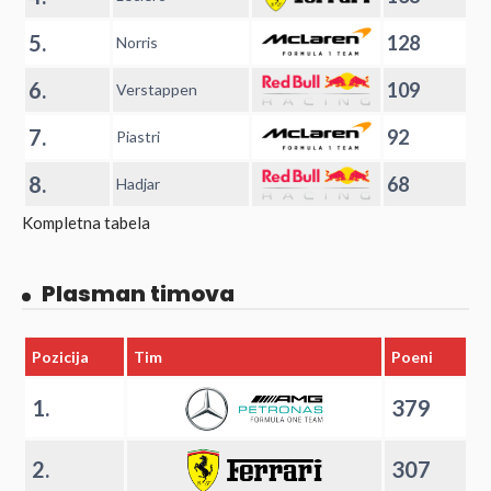
5.
128
Norris
6.
109
Verstappen
7.
92
Piastri
8.
68
Hadjar
Kompletna tabela
Plasman timova
Pozicija
Tim
Poeni
1.
379
2.
307