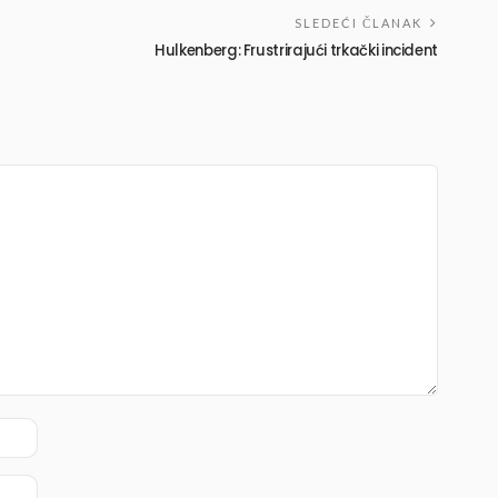
SLEDEĆI ČLANAK
Hulkenberg: Frustrirajući trkački incident