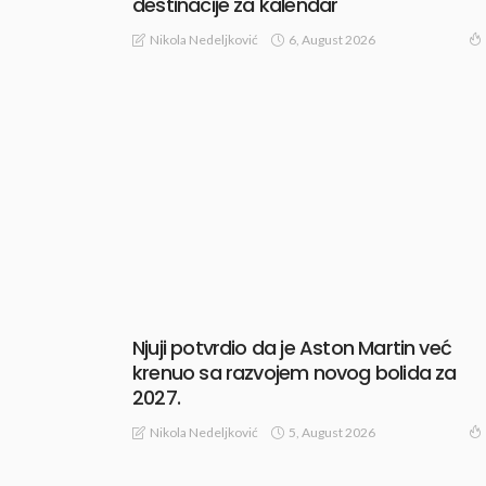
destinacije za kalendar
6, August 2026
Nikola Nedeljković
Njuji potvrdio da je Aston Martin već
krenuo sa razvojem novog bolida za
2027.
5, August 2026
Nikola Nedeljković