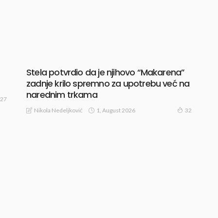
Stela potvrdio da je njihovo “Makarena”
zadnje krilo spremno za upotrebu već na
narednim trkama
27
1, August 2026
Nikola Nedeljković
32