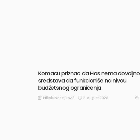
Komacu priznao da Has nema dovoljno
sredstava da funkcioniše na nivou
budžetsnog ograničenja
2, August 2026
Nikola Nedeljković