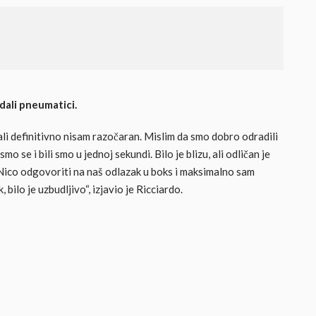
zdali pneumatici.
ali definitivno nisam razočaran. Mislim da smo dobro odradili
mo se i bili smo u jednoj sekundi. Bilo je blizu, ali odličan je
 Nico odgovoriti na naš odlazak u boks i maksimalno sam
 bilo je uzbudljivo“, izjavio je Ricciardo.