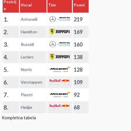
Pozicij
Vozač
Tim
Poeni
a
1.
219
Antonelli
2.
169
Hamilton
3.
160
Russell
4.
138
Leclerc
5.
128
Norris
6.
109
Verstappen
7.
92
Piastri
8.
68
Hadjar
Kompletna tabela