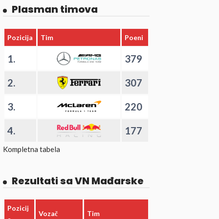
Plasman timova
Pozicija
Tim
Poeni
1.
379
2.
307
3.
220
4.
177
Kompletna tabela
Rezultati sa VN Mađarske
Pozicij
Vozač
Tim