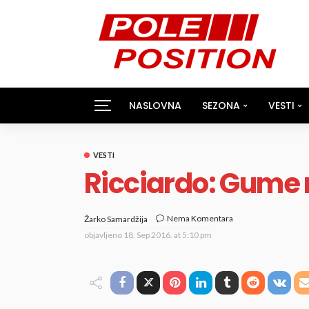
NASLOVNA
SEZONA
VESTI
VESTI
Ricciardo: Gume n
Nema Komentara
Žarko Samardžija
objavljeno
18. Sep 2016. at 5:10 pm