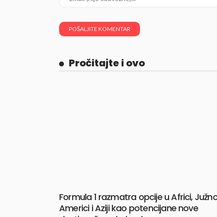
Pročitajte i ovo
Formula 1 razmatra opcije u Africi, Južno
Americi i Aziji kao potencijane nove