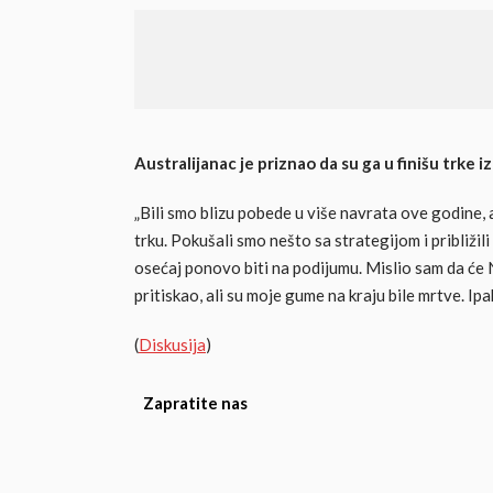
Australijanac je priznao da su ga u finišu trke i
„Bili smo blizu pobede u više navrata ove godine, 
trku. Pokušali smo nešto sa strategijom i približili s
osećaj ponovo biti na podijumu. Mislio sam da će
pritiskao, ali su moje gume na kraju bile mrtve. Ipak,
(
Diskusija
)
Zapratite nas