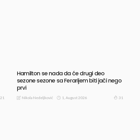
Hamilton se nada da će drugi deo
sezone sezone sa Ferarijem biti jači nego
prvi
1, August 2026
Nikola Nedeljković
21
31