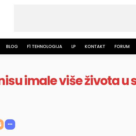
BLOG
F1 TEHNOLOGIJA
LP
KONTAKT
FORUM
isu imale više života u 