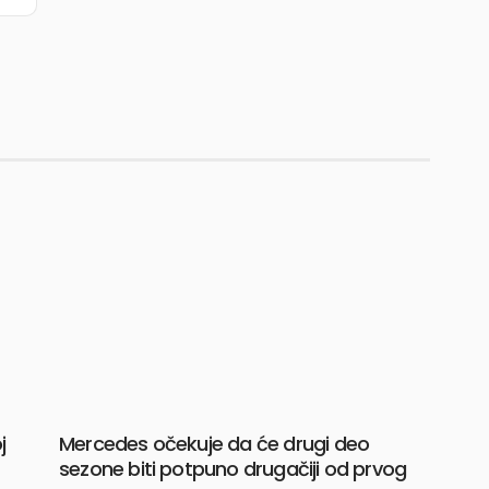
j
Mercedes očekuje da će drugi deo
sezone biti potpuno drugačiji od prvog