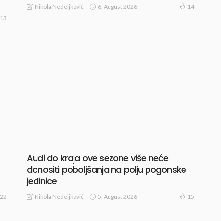
6, August 2026
Nikola Nedeljković
14
13
Audi do kraja ove sezone više neće
donositi poboljšanja na polju pogonske
jedinice
5, August 2026
Nikola Nedeljković
22
15