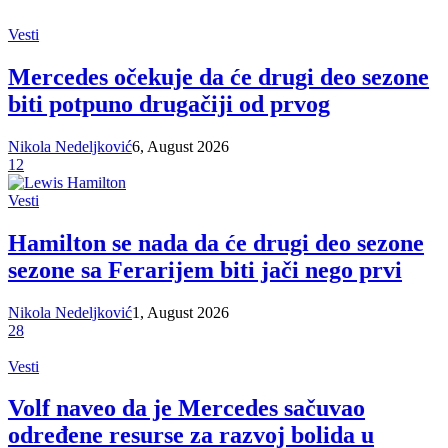
Vesti
Mercedes očekuje da će drugi deo sezone
biti potpuno drugačiji od prvog
Nikola Nedeljković
6, August 2026
12
Vesti
Hamilton se nada da će drugi deo sezone
sezone sa Ferarijem biti jači nego prvi
Nikola Nedeljković
1, August 2026
28
Vesti
Volf naveo da je Mercedes sačuvao
određene resurse za razvoj bolida u