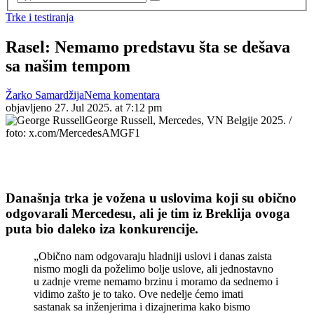
Trke i testiranja
Rasel: Nemamo predstavu šta se dešava
sa našim tempom
Žarko Samardžija
Nema komentara
objavljeno
27. Jul 2025. at 7:12 pm
George Russell, Mercedes, VN Belgije 2025. /
foto: x.com/MercedesAMGF1
Današnja trka je vožena u uslovima koji su obično
odgovarali Mercedesu, ali je tim iz Breklija ovoga
puta bio daleko iza konkurencije.
„Obično nam odgovaraju hladniji uslovi i danas zaista
nismo mogli da poželimo bolje uslove, ali jednostavno
u zadnje vreme nemamo brzinu i moramo da sednemo i
vidimo zašto je to tako. Ove nedelje ćemo imati
sastanak sa inženjerima i dizajnerima kako bismo