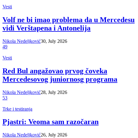
Vesti
Volf ne bi imao problema da u Mercedesu
vidi Verštapena i Antonelija
Nikola Nedeljković
30, July 2026
49
Vesti
Red Bul angažovao prvog čoveka
Mercedesovog juniornosg programa
Nikola Nedeljković
28, July 2026
53
Trke i testiranja
Pjastri: Veoma sam razočaran
Nikola Nedeljković
26, July 2026