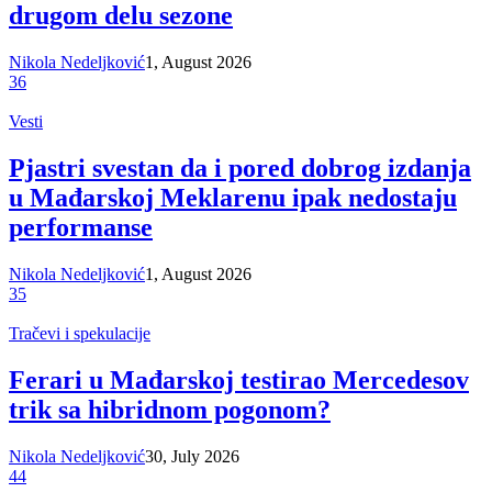
drugom delu sezone
Nikola Nedeljković
1, August 2026
36
Vesti
Pjastri svestan da i pored dobrog izdanja
u Mađarskoj Meklarenu ipak nedostaju
performanse
Nikola Nedeljković
1, August 2026
35
Tračevi i spekulacije
Ferari u Mađarskoj testirao Mercedesov
trik sa hibridnom pogonom?
Nikola Nedeljković
30, July 2026
44