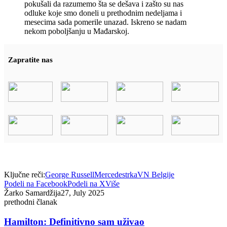
pokušali da razumemo šta se dešava i zašto su nas
odluke koje smo doneli u prethodnim nedeljama i
mesecima sada pomerile unazad. Iskreno se nadam
nekom poboljšanju u Mađarskoj.
Zapratite nas
Ključne reči:
George Russell
Mercedes
trka
VN Belgije
Podeli na Facebook
Podeli na X
Više
Žarko Samardžija
27, July 2025
prethodni članak
Hamilton: Definitivno sam uživao