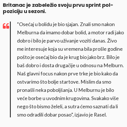
Britanac je zabeležio svoju prvu sprint pol-
poziciju u sezoni.
“Osećaj u bolidu je bio sjajan. Znali smo nakon
Melburna da imamo dobar bolid, a motor radi jako
dobro i bilo je parvo uživanje voziti danas. Živo
me interesuje koja su vremena bila prošle godine
pošto je osećaj bio da je krug bio jako brz. Bilo je
baš dobro i dosta drugačije u odnosu na Melburn.
Naš glavni focus nakon prve trke je bio kako da
ostvarimo što bolje startove. Mislim da smo
pronašli neka poboljšanja. U Melburnu je bilo
veće borbe u uvodnim krugovima. Svakako više
nego što bismo želeli, a sutra ćemo saznati da li
smo odradili dobar posao”, izjavio je Rasel.