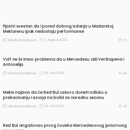
Pjastri svestan da i pored dobrog izdanja u Mađarskoj
Meklarenu ipak nedostaju performanse
1, August 2026
Nikola Nedeljković
31
Volf ne bi imao problema da u Mercedesu vidi Verštapena i
Antonelija
30, July 2026
Nikola Nedeljković
46
Mekis najavio da će Red Bul uskoro doneti odluku o
prebacivanju razvoja na bolid za narednu sezonu
30, July 2026
Nikola Nedeljković
42
Red Bul angažovao prvog čoveka Mercedesovog juniornosg