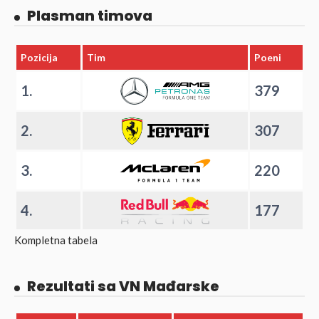
Plasman timova
Pozicija
Tim
Poeni
1.
379
2.
307
3.
220
4.
177
Kompletna tabela
Rezultati sa VN Mađarske