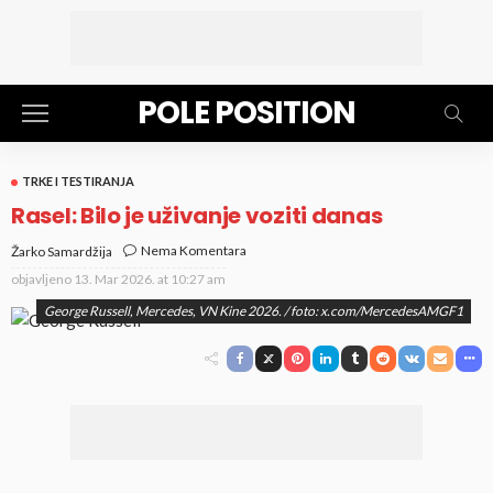
POLE POSITION
TRKE I TESTIRANJA
Rasel: Bilo je uživanje voziti danas
Nema Komentara
Žarko Samardžija
objavljeno
13. Mar 2026. at 10:27 am
George Russell, Mercedes, VN Kine 2026. / foto: x.com/MercedesAMGF1