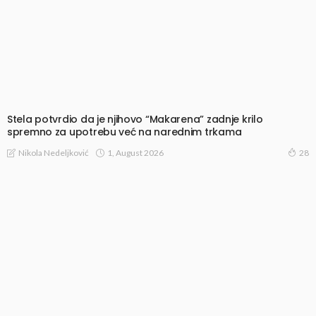
Stela potvrdio da je njihovo “Makarena” zadnje krilo
spremno za upotrebu već na narednim trkama
1, August 2026
Nikola Nedeljković
28