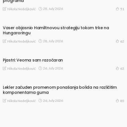
programa
28, July 2026
Nikola Nedeljković
51
Vaser objasnio Hamiltnovou strategiju tokom trke na
Hungaroringu
28, July 2026
Nikola Nedeljković
62
Pjastri: Veoma sam razočaran
26, July 2026
Nikola Nedeljković
63
Lekler začuđen promenom ponašanja bolida na različitim
komponentama guma
26, July 2026
Nikola Nedeljković
85