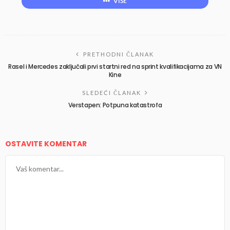
VIŠE
PRETHODNI ČLANAK
Rasel i Mercedes zaključali prvi startni red na sprint kvalifikacijama za VN
Kine
SLEDEĆI ČLANAK
Verstapen: Potpuna katastrofa
OSTAVITE KOMENTAR