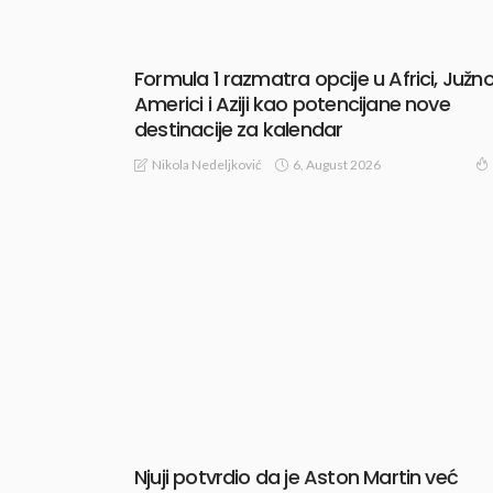
Formula 1 razmatra opcije u Africi, Južno
Americi i Aziji kao potencijane nove
destinacije za kalendar
6, August 2026
Nikola Nedeljković
Njuji potvrdio da je Aston Martin već