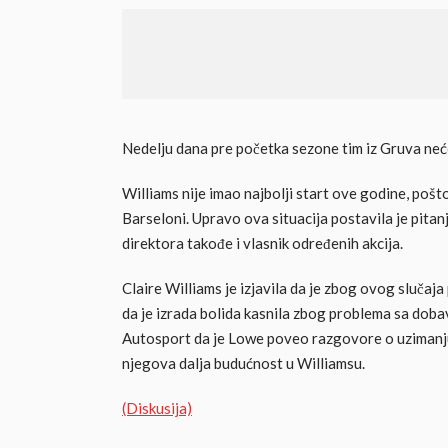
Nedelju dana pre početka sezone tim iz Gruva neć
Williams nije imao najbolji start ove godine, pošto
Barseloni. Upravo ova situacija postavila je pitan
direktora takođe i vlasnik određenih akcija.
Claire Williams je izjavila da je zbog ovog slučaj
da je izrada bolida kasnila zbog problema sa doba
Autosport da je Lowe poveo razgovore o uzimanju od
njegova dalja budućnost u Williamsu.
(Diskusija)