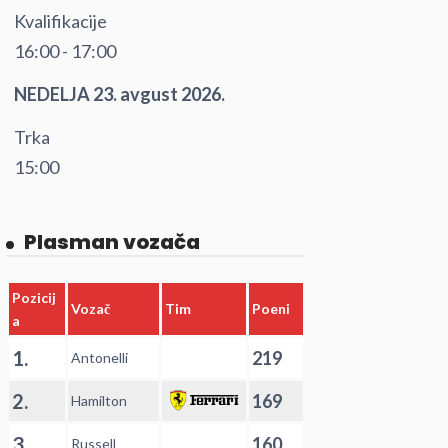
Kvalifikacije
16:00 - 17:00
NEDELJA 23. avgust 2026.
Trka
15:00
Plasman vozača
Pozicij
Vozač
Tim
Poeni
a
1.
219
Antonelli
2.
169
Hamilton
3.
160
Russell