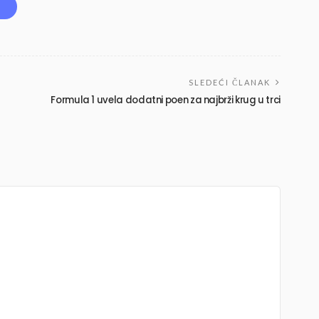
SLEDEĆI ČLANAK
Formula 1 uvela dodatni poen za najbrži krug u trci