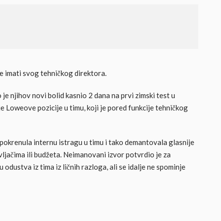
e imati svog tehničkog direktora.
 je njihov novi bolid kasnio 2 dana na prvi zimski test u
je Loweove pozicije u timu, koji je pored funkcije tehničkog
a pokrenula internu istragu u timu i tako demantovala glasnije
vljačima ili budžeta. Neimanovani izvor potvrdio je za
ustva iz tima iz ličnih razloga, ali se idalje ne spominje