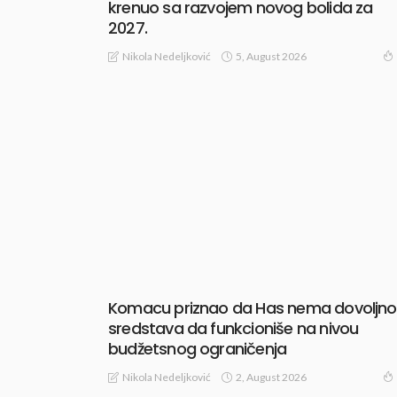
krenuo sa razvojem novog bolida za
2027.
5, August 2026
Nikola Nedeljković
Komacu priznao da Has nema dovoljno
sredstava da funkcioniše na nivou
budžetsnog ograničenja
2, August 2026
Nikola Nedeljković