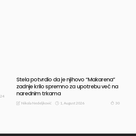
Stela potvrdio da je njihovo “Makarena”
zadnje krilo spremno za upotrebu već na
narednim trkama
24
1, August 2026
Nikola Nedeljković
30