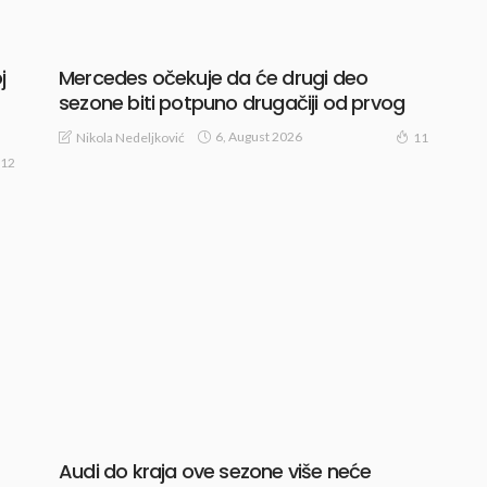
Mercedes očekuje da će drugi deo
j
sezone biti potpuno drugačiji od prvog
6, August 2026
Nikola Nedeljković
11
12
Audi do kraja ove sezone više neće