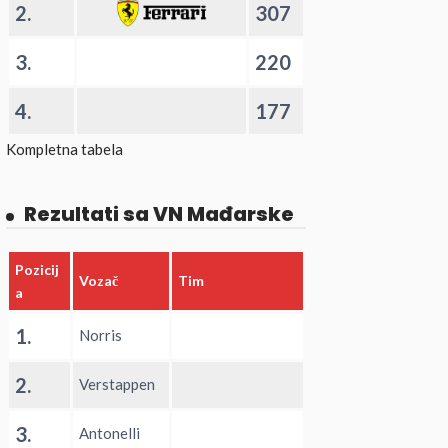
2.
307
3.
220
4.
177
Kompletna tabela
Rezultati sa VN Mađarske
Pozicij
Vozač
Tim
a
1.
Norris
2.
Verstappen
3.
Antonelli