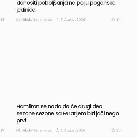
donositi poboljšanja na polju pogonske
jedinice
5, August 2026
Nikola Nedeljković
18
14
Hamilton se nada da će drugi deo
sezone sezone sa Ferarijem biti jači nego
prvi
1, August 2026
Nikola Nedeljković
19
28