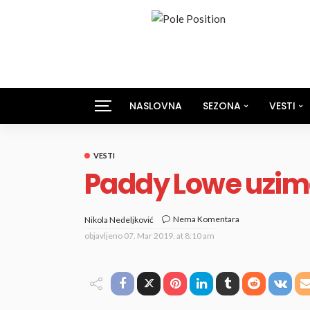
NASLOVNA
SEZONA
VESTI
VESTI
Paddy Lowe uzim
Nema Komentara
Nikola Nedeljković
objavljeno
07. Mar 2019. at 8:10 am