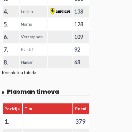
4.
138
Leclerc
5.
128
Norris
6.
109
Verstappen
7.
92
Piastri
8.
68
Hadjar
Kompletna tabela
Plasman timova
Pozicija
Tim
Poeni
1.
379