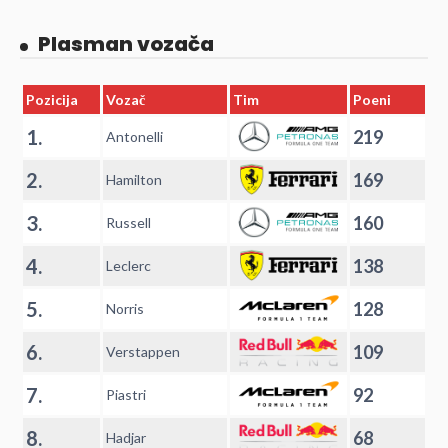
Plasman vozača
Pozicija
Vozač
Tim
Poeni
1.
219
Antonelli
2.
169
Hamilton
3.
160
Russell
4.
138
Leclerc
5.
128
Norris
6.
109
Verstappen
7.
92
Piastri
8.
68
Hadjar