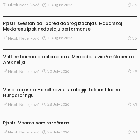
1, August 2026
Nikola Nedeljković
36
VESTI
Pjastri svestan da i pored dobrog izdanja u Mađarskoj
Meklarenu ipak nedostaju performanse
1, August 2026
Nikola Nedeljković
35
VESTI
Volf ne bi imao problema da u Mercedesu vidi Verštapena i
Antonelija
30, July 2026
Nikola Nedeljković
49
VESTI
Vaser objasnio Hamiltnovou strategiju tokom trke na
Hungaroringu
28, July 2026
Nikola Nedeljković
65
TRKE I TESTIRANJA
Pjastri: Veoma sam razočaran
26, July 2026
Nikola Nedeljković
63