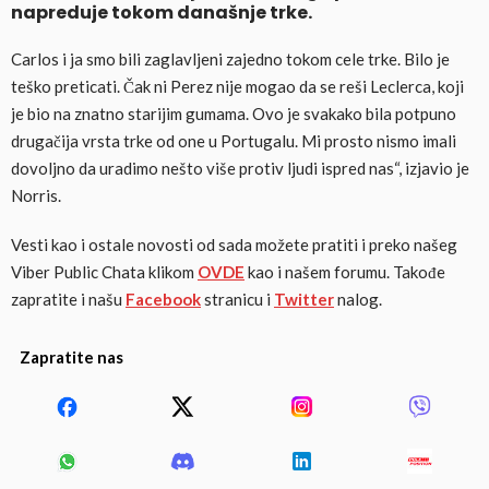
napreduje tokom današnje trke.
Carlos i ja smo bili zaglavljeni zajedno tokom cele trke. Bilo je
teško preticati. Čak ni Perez nije mogao da se reši Leclerca, koji
je bio na znatno starijim gumama. Ovo je svakako bila potpuno
drugačija vrsta trke od one u Portugalu. Mi prosto nismo imali
dovoljno da uradimo nešto više protiv ljudi ispred nas“, izjavio je
Norris.
Vesti kao i ostale novosti od sada možete pratiti i preko našeg
Viber Public Chata klikom
OVDE
kao i našem forumu. Takođe
zapratite i našu
Facebook
stranicu i
Twitter
nalog.
Zapratite nas