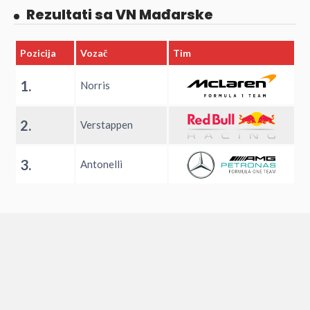
Rezultati sa VN Mađarske
Pozicija
Vozač
Tim
1.
Norris
2.
Verstappen
3.
Antonelli