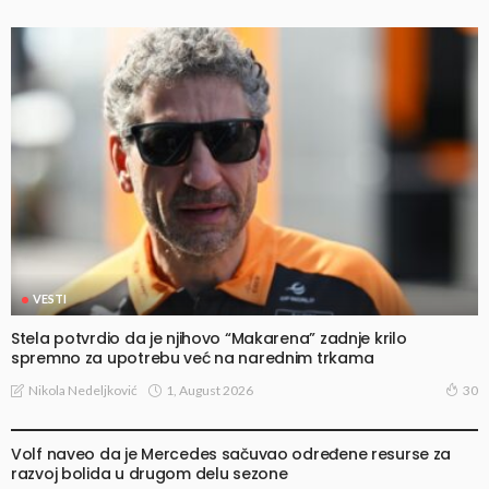
VESTI
Stela potvrdio da je njihovo “Makarena” zadnje krilo
spremno za upotrebu već na narednim trkama
1, August 2026
Nikola Nedeljković
30
VESTI
Volf naveo da je Mercedes sačuvao određene resurse za
razvoj bolida u drugom delu sezone