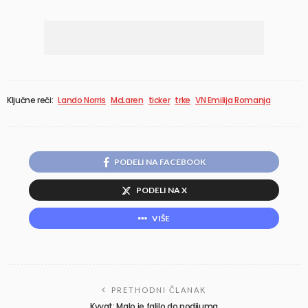
Ključne reči:
Lando Norris
McLaren
ticker
trke
VN Emilija Romanja
PODELI NA FACEBOOK
PODELI NA X
VIŠE
PRETHODNI ČLANAK
Kvyat: Malo je falilo do podijuma