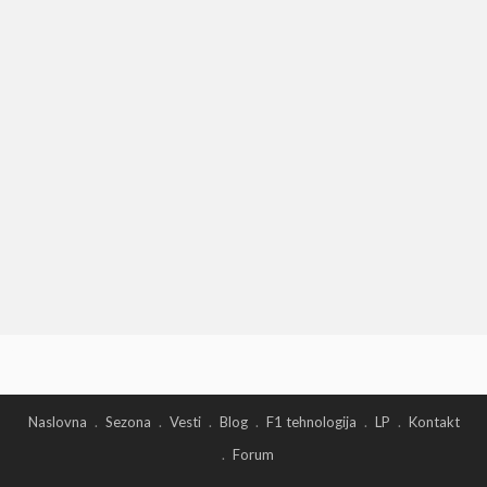
Naslovna
Sezona
Vesti
Blog
F1 tehnologija
LP
Kontakt
Forum