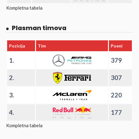
Kompletna tabela
Plasman timova
Pozicija
Tim
Poeni
1.
379
2.
307
3.
220
4.
177
Kompletna tabela