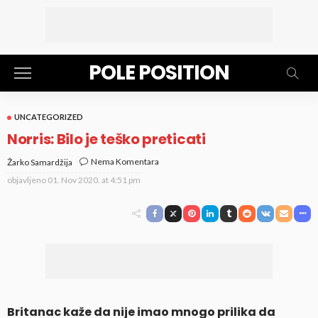
POLE POSITION
UNCATEGORIZED
Norris: Bilo je teško preticati
Nema Komentara
Žarko Samardžija
objavljeno
01. Nov 2020. at 4:51 pm
Britanac kaže da nije imao mnogo prilika da