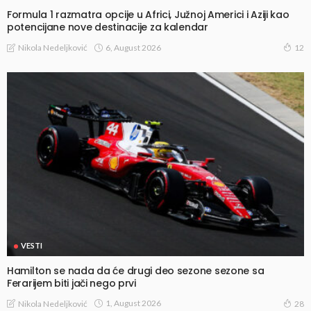
Formula 1 razmatra opcije u Africi, Južnoj Americi i Aziji kao
potencijane nove destinacije za kalendar
6, August 2026
Nikola Nedeljković
12
VESTI
Hamilton se nada da će drugi deo sezone sezone sa
Ferarijem biti jači nego prvi
1, August 2026
Nikola Nedeljković
28