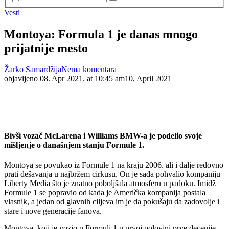
Vesti
Montoya: Formula 1 je danas mnogo
prijatnije mesto
Žarko Samardžija
Nema komentara
objavljeno
08. Apr 2021. at 10:45 am
10, April 2021
Bivši vozač McLarena i Williams BMW-a je podelio svoje
mišljenje o današnjem stanju Formule 1.
Montoya se povukao iz Formule 1 na kraju 2006. ali i dalje redovno
prati dešavanja u najbržem cirkusu. On je sada pohvalio kompaniju
Liberty Media što je znatno poboljšala atmosferu u padoku. Imidž
Formule 1 se popravio od kada je Američka kompanija postala
vlasnik, a jedan od glavnih ciljeva im je da pokušaju da zadovolje i
stare i nove generacije fanova.
Montoya, koji je vozio u Formuli 1 u prvoj polovini prve decenije