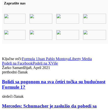
Zapratite nas
Ključne reči:
Formula 1
Juan Pablo Montoya
Liberty Media
Podeli na Facebook
Podeli na X
Više
Žarko Samardžija
8, April 2021
prethodni članak
Bolidi sa pogonom na sva četiri točka su budućnost
Formule 1?
sledeći članak
Mercedes: Schumacher je zaslužio da pobedi sa