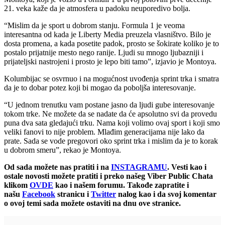
21. veka kaže da je atmosfera u padoku neuporedivo bolja.
“Mislim da je sport u dobrom stanju. Formula 1 je veoma
interesantna od kada je Liberty Media preuzela vlasništvo. Bilo je
dosta promena, a kada posetite padok, prosto se šokirate koliko je to
postalo prijatnije mesto nego ranije. Ljudi su mnogo ljubazniji i
prijateljski nastrojeni i prosto je lepo biti tamo”, izjavio je Montoya.
Kolumbijac se osvrnuo i na mogućnost uvođenja sprint trka i smatra
da je to dobar potez koji bi mogao da poboljša interesovanje.
“U jednom trenutku vam postane jasno da ljudi gube interesovanje
tokom trke. Ne možete da se nadate da će apsolutno svi da provedu
puna dva sata gledajući trku. Nama koji volimo ovaj sport i koji smo
veliki fanovi to nije problem. Mlađim generacijama nije lako da
prate. Sada se vode pregovori oko sprint trka i mislim da je to korak
u dobrom smeru”, rekao je Montoya.
Od sada možete nas pratiti i na
INSTAGRAMU
. Vesti kao i
ostale novosti možete pratiti i preko našeg Viber Public Chata
klikom
OVDE
kao i našem forumu. Takođe zapratite i
našu
Facebook
stranicu i
Twitter
nalog
kao i da svoj komentar
o ovoj temi sada možete ostaviti na dnu ove stranice.