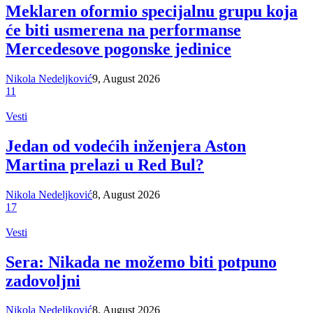
Meklaren oformio specijalnu grupu koja
će biti usmerena na performanse
Mercedesove pogonske jedinice
Nikola Nedeljković
9, August 2026
11
Vesti
Jedan od vodećih inženjera Aston
Martina prelazi u Red Bul?
Nikola Nedeljković
8, August 2026
17
Vesti
Sera: Nikada ne možemo biti potpuno
zadovoljni
Nikola Nedeljković
8, August 2026