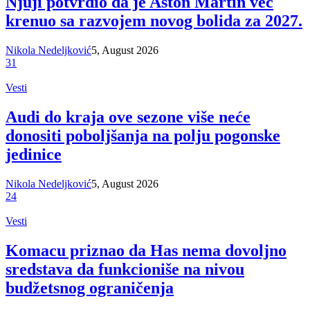
Njuji potvrdio da je Aston Martin već
krenuo sa razvojem novog bolida za 2027.
Nikola Nedeljković
5, August 2026
31
Vesti
Audi do kraja ove sezone više neće
donositi poboljšanja na polju pogonske
jedinice
Nikola Nedeljković
5, August 2026
24
Vesti
Komacu priznao da Has nema dovoljno
sredstava da funkcioniše na nivou
budžetsnog ograničenja