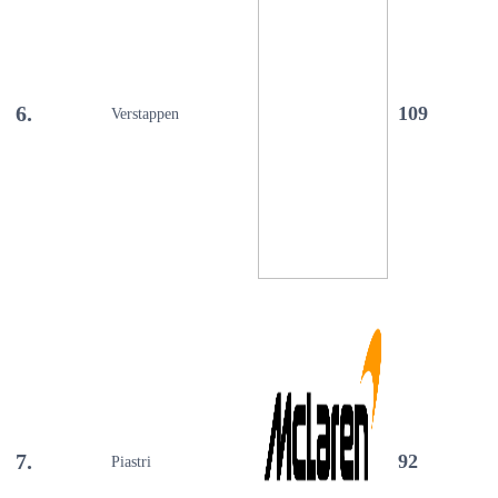
6.
109
Verstappen
7.
92
Piastri