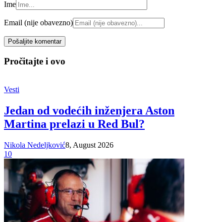
Ime
Email (nije obavezno)
Pročitajte i ovo
Vesti
Jedan od vodećih inženjera Aston
Martina prelazi u Red Bul?
Nikola Nedeljković
8, August 2026
10