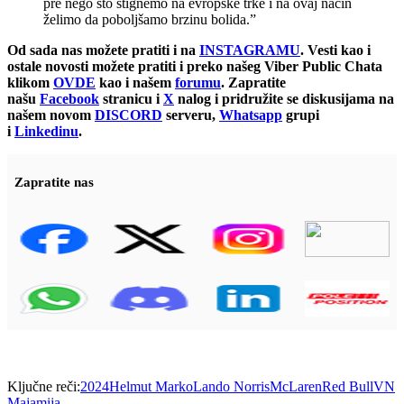
pre nego što stignemo na evropske trke i na ovaj način
želimo da poboljšamo brzinu bolida.”
Od sada nas možete pratiti i na
INSTAGRAMU
. Vesti kao i
ostale novosti možete pratiti i preko našeg Viber Public Chata
klikom
OVDE
kao i našem
forumu
. Zapratite
našu
Facebook
stranicu i
X
nalog i pridružite se diskusijama na
našem novom
DISCORD
serveru,
Whatsapp
grupi
i
Linkedinu
.
Zapratite nas
Ključne reči:
2024
Helmut Marko
Lando Norris
McLaren
Red Bull
VN
Majamija