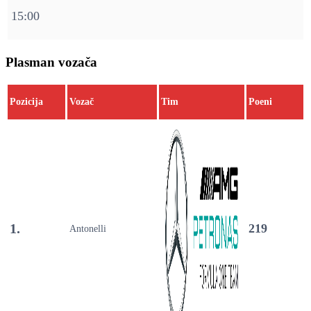
15:00
Plasman vozača
Pozicija
Vozač
Tim
Poeni
1.
219
Antonelli