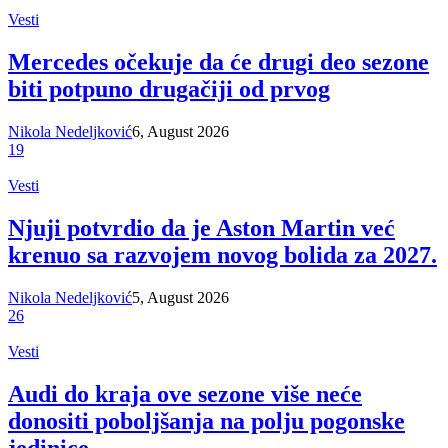
Vesti
Mercedes očekuje da će drugi deo sezone
biti potpuno drugačiji od prvog
Nikola Nedeljković
6, August 2026
19
Vesti
Njuji potvrdio da je Aston Martin već
krenuo sa razvojem novog bolida za 2027.
Nikola Nedeljković
5, August 2026
26
Vesti
Audi do kraja ove sezone više neće
donositi poboljšanja na polju pogonske
jedinice