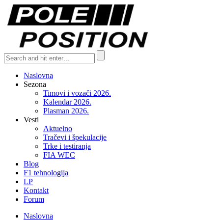
Naslovna
Sezona
Timovi i vozači 2026.
Kalendar 2026.
Plasman 2026.
Vesti
Aktuelno
Tračevi i špekulacije
Trke i testiranja
FIA WEC
Blog
F1 tehnologija
LP
Kontakt
Forum
Naslovna