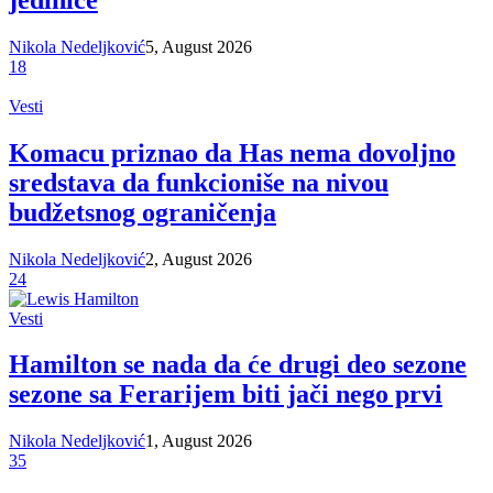
Nikola Nedeljković
5, August 2026
18
Vesti
Komacu priznao da Has nema dovoljno
sredstava da funkcioniše na nivou
budžetsnog ograničenja
Nikola Nedeljković
2, August 2026
24
Vesti
Hamilton se nada da će drugi deo sezone
sezone sa Ferarijem biti jači nego prvi
Nikola Nedeljković
1, August 2026
35