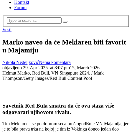
Kontakt
Forum
Vesti
Marko naveo da će Meklaren biti favorit
u Majamiju
Nikola Nedeljković
Nema komentara
objavljeno
29. Apr 2025. at 8:07 pm
15, March 2026
Helmut Marko, Red Bull, VN Singapura 2024. / Mark
Thompson/Getty Images/Red Bull Content Pool
Savetnik Red Bula smatra da će ova staza više
odgovarati njihovom rivalu.
Tim Meklarena se po dobrom seća prošlogodišnje VN Majamija, jer
je to bila prava trka na kojoj je tim iz Vokinga doneo jedan deo