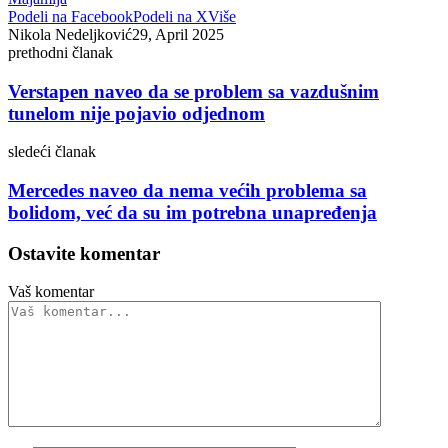
Podeli na Facebook
Podeli na X
Više
Nikola Nedeljković
29, April 2025
prethodni članak
Verstapen naveo da se problem sa vazdušnim
tunelom nije pojavio odjednom
sledeći članak
Mercedes naveo da nema većih problema sa
bolidom, već da su im potrebna unapređenja
Ostavite komentar
Vaš komentar