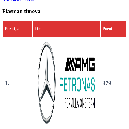
Plasman timova
Pozicija
Tim
Poeni
1.
379