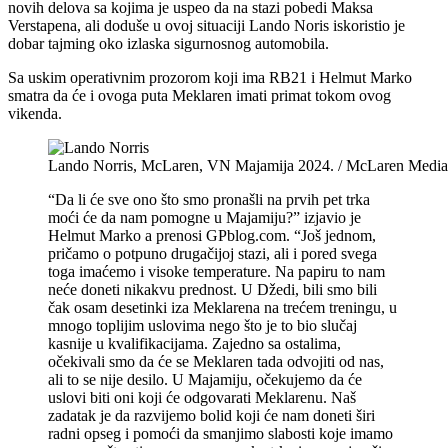
novih delova sa kojima je uspeo da na stazi pobedi Maksa
Verstapena, ali doduše u ovoj situaciji Lando Noris iskoristio je
dobar tajming oko izlaska sigurnosnog automobila.
Sa uskim operativnim prozorom koji ima RB21 i Helmut Marko
smatra da će i ovoga puta Meklaren imati primat tokom ovog
vikenda.
Lando Norris, McLaren, VN Majamija 2024. / McLaren Media
“Da li će sve ono što smo pronašli na prvih pet trka
moći će da nam pomogne u Majamiju?” izjavio je
Helmut Marko a prenosi GPblog.com. “Još jednom,
pričamo o potpuno drugačijoj stazi, ali i pored svega
toga imaćemo i visoke temperature. Na papiru to nam
neće doneti nikakvu prednost. U Džedi, bili smo bili
čak osam desetinki iza Meklarena na trećem treningu, u
mnogo toplijim uslovima nego što je to bio slučaj
kasnije u kvalifikacijama. Zajedno sa ostalima,
očekivali smo da će se Meklaren tada odvojiti od nas,
ali to se nije desilo. U Majamiju, očekujemo da će
uslovi biti oni koji će odgovarati Meklarenu. Naš
zadatak je da razvijemo bolid koji će nam doneti širi
radni opseg i pomoći da smanjimo slabosti koje imamo