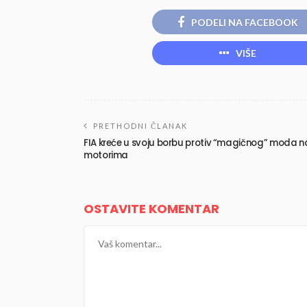
PODELI NA FACEBOOK
VIŠE
PRETHODNI ČLANAK
FIA kreće u svoju borbu protiv “magičnog” moda n
motorima
OSTAVITE KOMENTAR