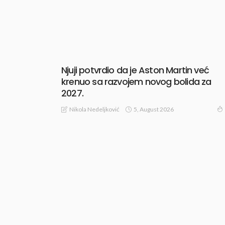
Njuji potvrdio da je Aston Martin već
krenuo sa razvojem novog bolida za
2027.
5, August 2026
Nikola Nedeljković