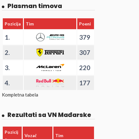
Plasman timova
Pozicija
Tim
Poeni
1.
379
2.
307
3.
220
4.
177
Kompletna tabela
Rezultati sa VN Mađarske
Pozicij
Vozač
Tim