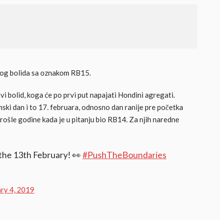
ovog bolida sa oznakom RB15.
vi bolid, koga će po prvi put napajati Hondini agregati.
lmski dan i to 17. februara, odnosno dan ranije pre početka
prošle godine kada je u pitanju bio RB14. Za njih naredne
 the 13th February! 👀
#PushTheBoundaries
ry 4, 2019