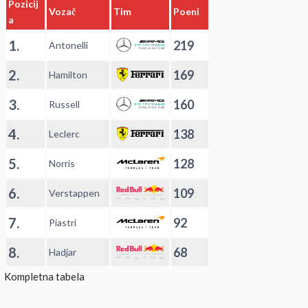
Pozicij
Vozač
Tim
Poeni
a
1.
219
Antonelli
2.
169
Hamilton
3.
160
Russell
4.
138
Leclerc
5.
128
Norris
6.
109
Verstappen
7.
92
Piastri
8.
68
Hadjar
Kompletna tabela