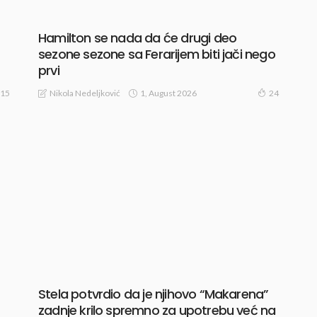
Hamilton se nada da će drugi deo
sezone sezone sa Ferarijem biti jači nego
prvi
1, August 2026
Nikola Nedeljković
15
24
Stela potvrdio da je njihovo “Makarena”
zadnje krilo spremno za upotrebu već na