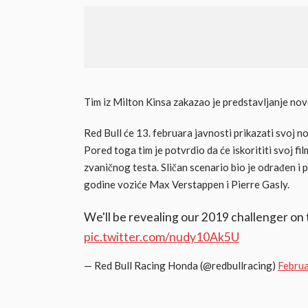
Tim iz Milton Kinsa zakazao je predstavljanje n
Red Bull će 13. februara javnosti prikazati svoj no
Pored toga tim je potvrdio da će iskorititi svoj fi
zvaničnog testa. Sličan scenario bio je odrađen i 
godine voziće Max Verstappen i Pierre Gasly.
We'll be revealing our 2019 challenger on
pic.twitter.com/nudy10Ak5U
— Red Bull Racing Honda (@redbullracing)
Februa