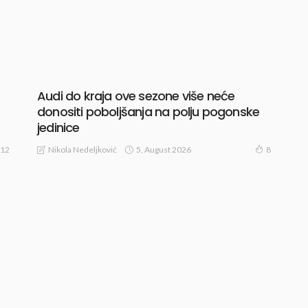
Audi do kraja ove sezone više neće
donositi poboljšanja na polju pogonske
jedinice
5, August 2026
Nikola Nedeljković
12
8