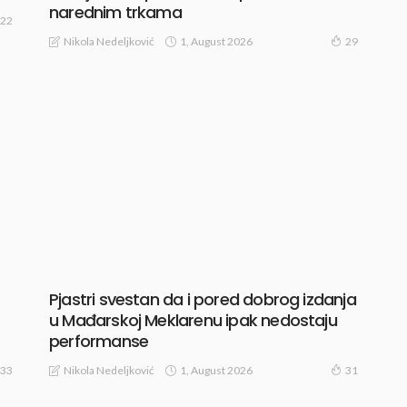
narednim trkama
22
1, August 2026
Nikola Nedeljković
29
Pjastri svestan da i pored dobrog izdanja
u Mađarskoj Meklarenu ipak nedostaju
performanse
1, August 2026
Nikola Nedeljković
33
31