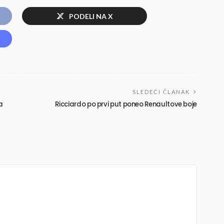
PODELI NA X
SLEDEĆI ČLANAK
a
Ricciardo po prvi put poneo Renaultove boje