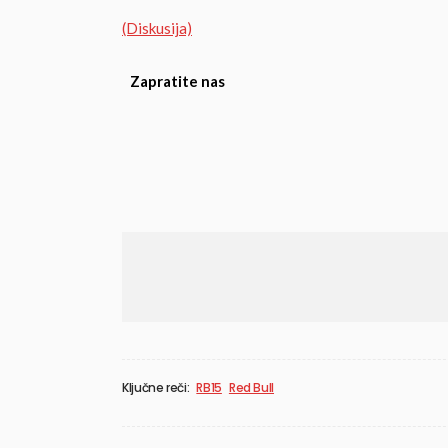
(Diskusija)
Zapratite nas
Ključne reči:
RB15
Red Bull