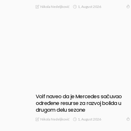
1, August 2026
Nikola Nedeljković
Volf naveo da je Mercedes sačuvao
određene resurse za razvoj bolida u
drugom delu sezone
1, August 2026
Nikola Nedeljković