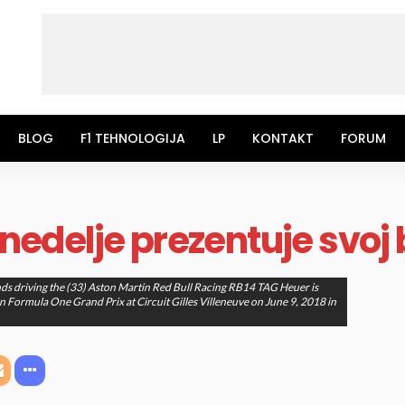
BLOG
F1 TEHNOLOGIJA
LP
KONTAKT
FORUM
 nedelje prezentuje svoj 
 driving the (33) Aston Martin Red Bull Racing RB14 TAG Heuer is
n Formula One Grand Prix at Circuit Gilles Villeneuve on June 9, 2018 in