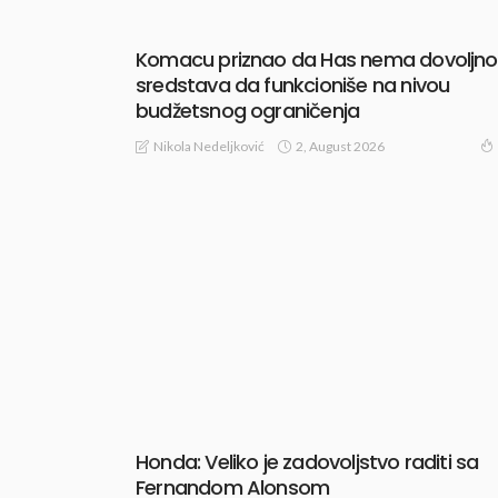
Komacu priznao da Has nema dovoljno
sredstava da funkcioniše na nivou
budžetsnog ograničenja
2, August 2026
Nikola Nedeljković
Honda: Veliko je zadovoljstvo raditi sa
Fernandom Alonsom