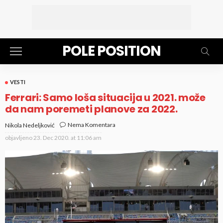
POLE POSITION
VESTI
Ferrari: Samo loša situacija u 2021. može
da nam poremeti planove za 2022.
Nema Komentara
Nikola Nedeljković
objavljeno
23. Dec 2020. at 11:06 am