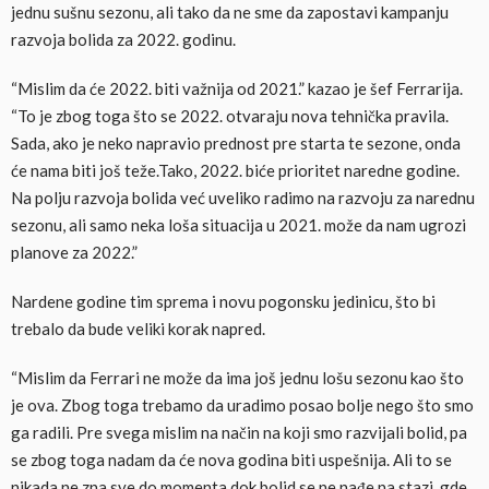
jednu sušnu sezonu, ali tako da ne sme da zapostavi kampanju
razvoja bolida za 2022. godinu.
“Mislim da će 2022. biti važnija od 2021.” kazao je šef Ferrarija.
“To je zbog toga što se 2022. otvaraju nova tehnička pravila.
Sada, ako je neko napravio prednost pre starta te sezone, onda
će nama biti još teže.Tako, 2022. biće prioritet naredne godine.
Na polju razvoja bolida već uveliko radimo na razvoju za narednu
sezonu, ali samo neka loša situacija u 2021. može da nam ugrozi
planove za 2022.”
Nardene godine tim sprema i novu pogonsku jedinicu, što bi
trebalo da bude veliki korak napred.
“Mislim da Ferrari ne može da ima još jednu lošu sezonu kao što
je ova. Zbog toga trebamo da uradimo posao bolje nego što smo
ga radili. Pre svega mislim na način na koji smo razvijali bolid, pa
se zbog toga nadam da će nova godina biti uspešnija. Ali to se
nikada ne zna sve do momenta dok bolid se ne nađe na stazi, gde