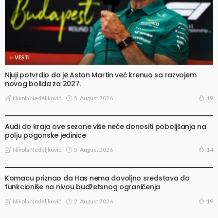
VESTI
Njuji potvrdio da je Aston Martin već krenuo sa razvojem
novog bolida za 2027.
5, August 2026
Nikola Nedeljković
19
VESTI
Audi do kraja ove sezone više neće donositi poboljšanja na
polju pogonske jedinice
5, August 2026
Nikola Nedeljković
14
VESTI
Komacu priznao da Has nema dovoljno sredstava da
funkcioniše na nivou budžetsnog ograničenja
2, August 2026
Nikola Nedeljković
19