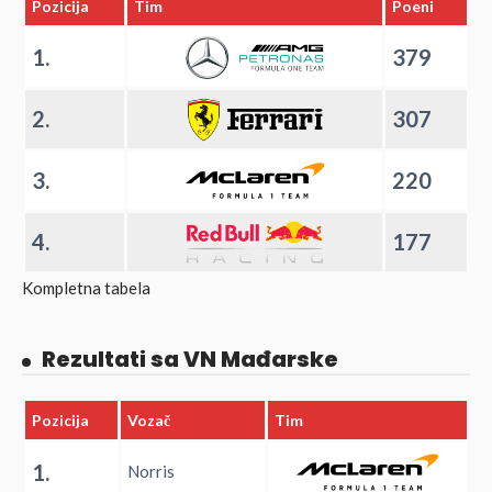
Pozicija
Tim
Poeni
1.
379
2.
307
3.
220
4.
177
Kompletna tabela
Rezultati sa VN Mađarske
Pozicija
Vozač
Tim
1.
Norris