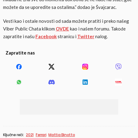
možete da se uporedite sa ostalima.” dodao je Švajcarac.
Vesti kao i ostale novosti od sada možete pratiti i preko našeg
Viber Public Chata klikom
OVDE
kao i našem forumu. Takođe
zapratite i našu
Facebook
stranicu i
Twitter
nalog.
Zapratite nas
Ključne reči:
2021
Ferrari
Mattia Binotto