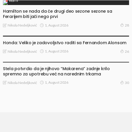
VESTI
Hamilton se nada da će drugi deo sezone sezone sa
Ferarijem biti jači nego prvi
1, August 2026
Nikola Nedeljković
28
VESTI
Honda: Veliko je zadovoljstvo raditi sa Fernandom Alonsom
1, August 2026
Nikola Nedeljković
26
VESTI
Stela potvrdio da je njihovo “Makarena” zadnje krilo
spremno za upotrebu već na narednim trkama
1, August 2026
Nikola Nedeljković
30