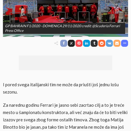
GP BAHRAIN F1/2020 - DOMENICA 29/11/2020 credit: @Scuderia Ferrari
Press Office
I pored svega italijanski tim ne može da priušti još jednu lošu
sezonu.
Za narednu godinu Ferrari je jasno sebi zacrtao cilj a to je treće
mesto u šampionatu konstruktora, ali već znaju da će to biti veliki
izazov pre svega zbog forme ostalih timova. Zbog toga Matija
Binotto bio je jasan, pa tako tim iz Maranela ne može da ima još