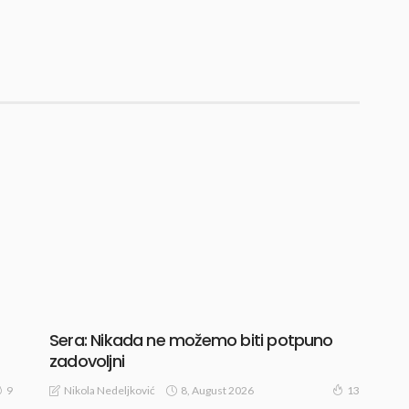
Sera: Nikada ne možemo biti potpuno
zadovoljni
8, August 2026
9
Nikola Nedeljković
13