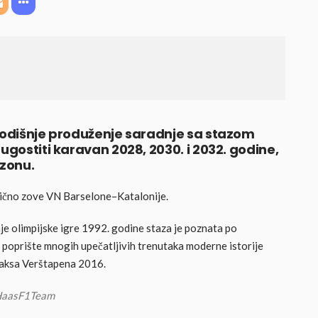
egodišnje produženje saradnje sa stazom
ugostiti karavan 2028, 2030. i 2032. godine,
ezonu.
nično zove VN Barselone–Katalonije.
je olimpijske igre 1992. godine staza je poznata po
 je poprište mnogih upečatljivih trenutaka moderne istorije
 Maksa Verštapena 2016.
m/HaasF1Team