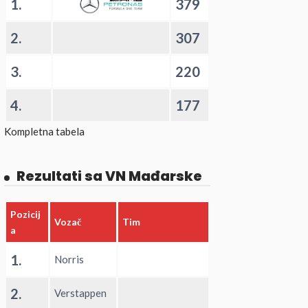
1.
379
2.
307
3.
220
4.
177
Kompletna tabela
Rezultati sa VN Mađarske
Pozicij
Vozač
Tim
a
1.
Norris
2.
Verstappen