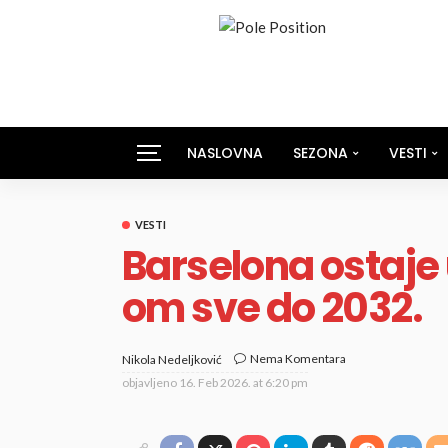
NASLOVNA
SEZONA
VESTI
VESTI
Barselona ostaje
om sve do 2032.
Nema Komentara
Nikola Nedeljković
objavljeno
16. Feb 2026. at 6:20 pm