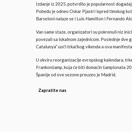
Izdanje iz 2025. potvrdilo je popularnost događa
Pobedu je odneo Oskar Pjastri ispred timskog kol
Barseloni nalaze se i Luis Hamilton i Fernando Al
Van same staze, organizatori su pokrenuli niz inici
povezali sa lokalnom zajednicom. Poslednje dve g
Catalunya” uoči trkačkog vikenda a ova manifestaci
U okviru reorganizacije evropskog kalendara, trke
Frankonšamp, koja će biti domaćin šampionata 20
Španije od ove sezone preuzeo je Madrid.
Zapratite nas