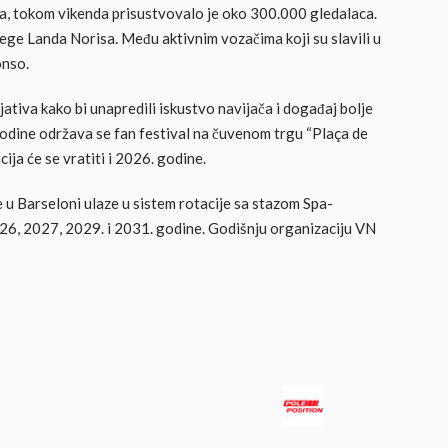
ja, tokom vikenda prisustvovalo je oko 300.000 gledalaca.
ege Landa Norisa. Među aktivnim vozačima koji su slavili u
onso.
jativa kako bi unapredili iskustvo navijača i događaj bolje
odine održava se fan festival na čuvenom trgu “Plaça de
ja će se vratiti i 2026. godine.
 u Barseloni ulaze u sistem rotacije sa stazom Spa-
26, 2027, 2029. i 2031. godine. Godišnju organizaciju VN