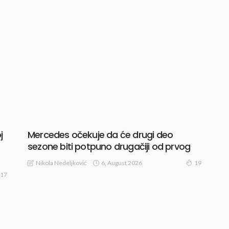
j
Mercedes očekuje da će drugi deo
sezone biti potpuno drugačiji od prvog
6, August 2026
Nikola Nedeljković
19
17