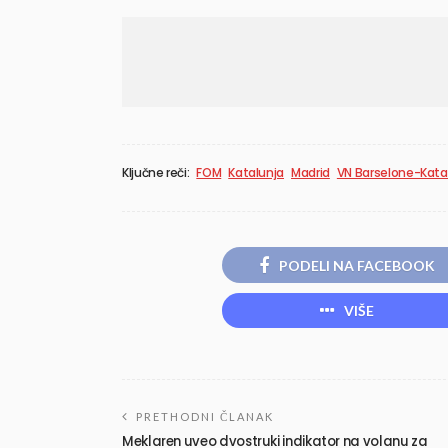
Ključne reči:
FOM
Katalunja
Madrid
VN Barselone-Katal
PODELI NA FACEBOOK
VIŠE
PRETHODNI ČLANAK
Meklaren uveo dvostruki indikator na volanu za