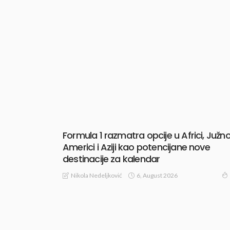
Formula 1 razmatra opcije u Africi, Južno
Americi i Aziji kao potencijane nove
destinacije za kalendar
6, August 2026
Nikola Nedeljković