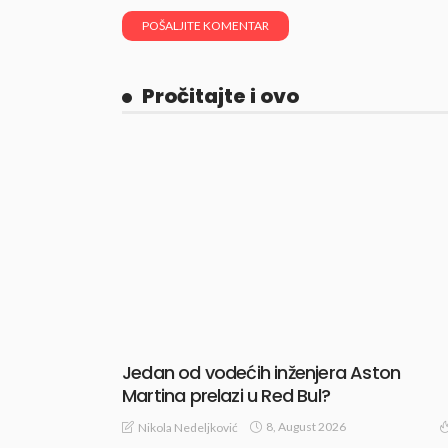
Pročitajte i ovo
Jedan od vodećih inženjera Aston
Martina prelazi u Red Bul?
8, August 2026
Nikola Nedeljković