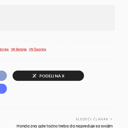
onije
VN Belgije
VN Španije
PODELI NA X
SLEDEĆI ČLANAK
Honda zna gde tačno treba da napreduje sa svojim