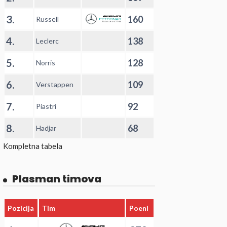
3.
160
Russell
4.
138
Leclerc
5.
128
Norris
6.
109
Verstappen
7.
92
Piastri
8.
68
Hadjar
Kompletna tabela
Plasman timova
Pozicija
Tim
Poeni