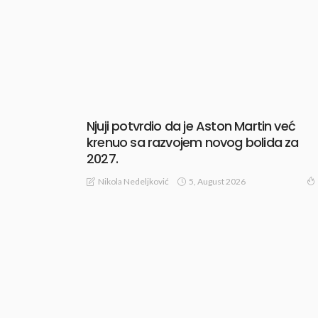
Njuji potvrdio da je Aston Martin već
krenuo sa razvojem novog bolida za
2027.
5, August 2026
Nikola Nedeljković