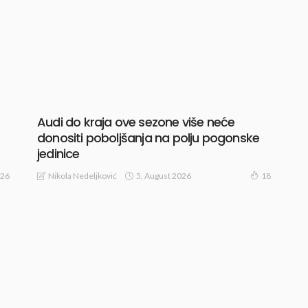
Audi do kraja ove sezone više neće
donositi poboljšanja na polju pogonske
jedinice
5, August 2026
Nikola Nedeljković
26
18