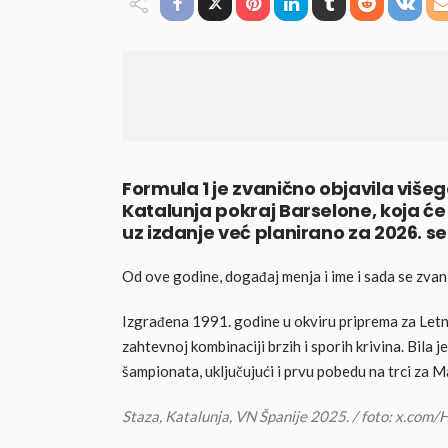
Formula 1 je zvanično objavila viš
Katalunja pokraj Barselone, koja će 
uz izdanje već planirano za 2026. s
Od ove godine, događaj menja i ime i sada se zva
Izgrađena 1991. godine u okviru priprema za Letn
zahtevnoj kombinaciji brzih i sporih krivina. Bila
šampionata, uključujući i prvu pobedu na trci za
Staza, Katalunja, VN Španije 2025. / foto: x.co