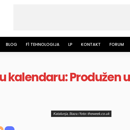
BLOG
F1 TEHNOLOGIJA
LP
KONTAKT
FORUM
 u kalendaru: Produžen 
Katalunja, Staza / foto: theweek.co.uk