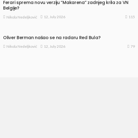
Ferari sprema novu verziju “Makarena” zadnjeg krila za VN
Belgije?
115
12, July 2026
Nikola Nedeljković
Oliver Berman našao se na radaru Red Bula?
79
12, July 2026
Nikola Nedeljković