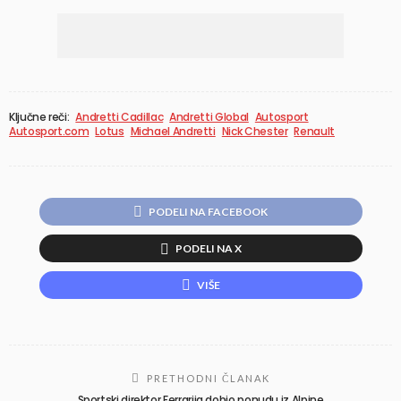
Ključne reči:
Andretti Cadillac
Andretti Global
Autosport
Autosport.com
Lotus
Michael Andretti
Nick Chester
Renault
PODELI NA FACEBOOK
PODELI NA X
VIŠE
PRETHODNI ČLANAK
Sportski direktor Ferrarija dobio ponudu iz Alpine