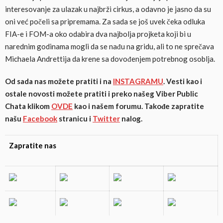
interesovanje za ulazak u najbrži cirkus, a odavno je jasno da su
oni već počeli sa pripremama. Za sada se još uvek čeka odluka
FIA-e i FOM-a oko odabira dva najbolja projketa koji bi u
narednim godinama mogli da se nađu na gridu, ali to ne sprečava
Michaela Andrettija da krene sa dovođenjem potrebnog osoblja.
Od sada nas možete pratiti i na
INSTAGRAMU
. Vesti kao i
ostale novosti možete pratiti i preko našeg Viber Public
Chata klikom
OVDE
kao i našem forumu. Takođe zapratite
našu
Facebook
stranicu i
Twitter
nalog.
Zapratite nas