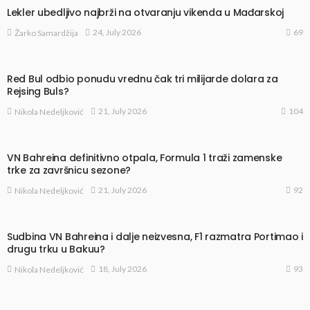
Lekler ubedljivo najbrži na otvaranju vikenda u Mađarskoj
69
24, July 2026
Žarko Samardžija
Red Bul odbio ponudu vrednu čak tri milijarde dolara za
Rejsing Buls?
104
21, July 2026
Nikola Nedeljković
VN Bahreina definitivno otpala, Formula 1 traži zamenske
trke za završnicu sezone?
92
21, July 2026
Nikola Nedeljković
Sudbina VN Bahreina i dalje neizvesna, F1 razmatra Portimao i
drugu trku u Bakuu?
93
18, July 2026
Nikola Nedeljković