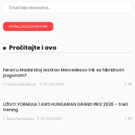
Pročitajte i ovo
Ferari u Mađarskoj testirao Mercedesov trik sa hibridnom
pogonom?
48
30, July 2026
Nikola Nedeljković
UŽIVO: FORMULA 1 AWS HUNGARIAN GRAND PRIX 2026 – treći
trening
85
25, July 2026
Žarko Samardžija