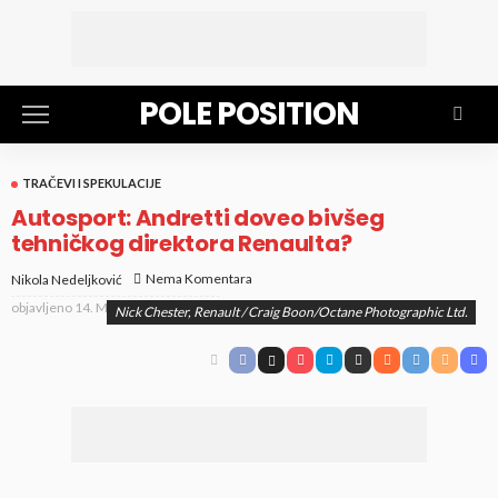
POLE POSITION
TRAČEVI I SPEKULACIJE
Autosport: Andretti doveo bivšeg
tehničkog direktora Renaulta?
Nema Komentara
Nikola Nedeljković
objavljeno
14. Mar 2023. at 6:02 pm
Nick Chester, Renault / Craig Boon/Octane Photographic Ltd.