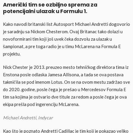
Američki tim se ozbiljno sprema za
potencijalni ulazak u Formulu 1.
Kako navodi britanski list Autosport Michael Andretti dogovorio
je saradnju sa Nickom Chesterom. Ovaj Britanac tako dolazi u
novoformirani tim koji još uvek čeka dozvolu za ulazak u
šampionat, a pre toga radio je u timu McLarena na Formula E
projektu.
Nick Chester je 2013. preuzeo mesto tehničkog direktora tima iz
Enstona posle odlaska Jamesa Allisona, a tada se ova postava
takmičila se pod imenom Lotus. On se na ovom mestu zadržao sve
do 2020. godine, posle čega je prešao u Mercedesov Formula E
tim sa kojima je ostvario dve titule za redom a posle čega je ova
ekipa prešla pod ingerenciju McLarena.
Michael Andretti, Indycar
Kao što je poznato Andretti Cadillac je tim koji je pokazao veliko