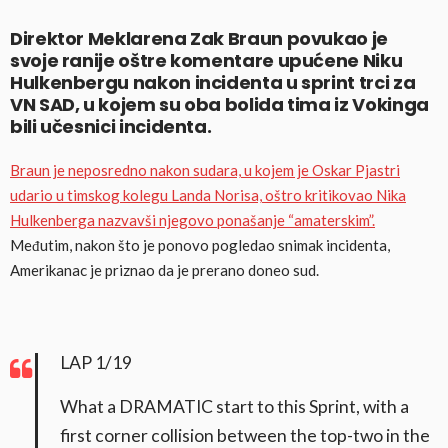
Direktor Meklarena Zak Braun povukao je
svoje ranije oštre komentare upućene Niku
Hulkenbergu nakon incidenta u sprint trci za
VN SAD, u kojem su oba bolida tima iz Vokinga
bili učesnici incidenta.
Braun je neposredno nakon sudara, u kojem je Oskar Pjastri
udario u timskog kolegu Landa Norisa, oštro kritikovao Nika
Hulkenberga nazvavši njegovo ponašanje “amaterskim”.
Međutim, nakon što je ponovo pogledao snimak incidenta,
Amerikanac je priznao da je prerano doneo sud.
LAP 1/19
What a DRAMATIC start to this Sprint, with a
first corner collision between the top-two in the