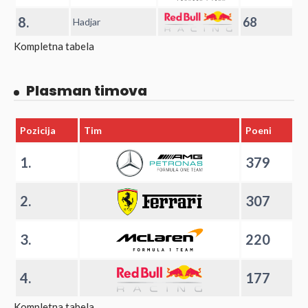
8.
68
Hadjar
Kompletna tabela
Plasman timova
Pozicija
Tim
Poeni
1.
379
2.
307
3.
220
4.
177
Kompletna tabela