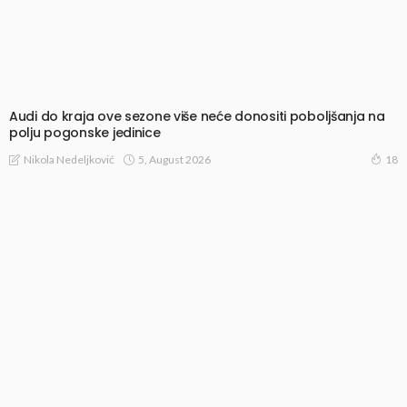
Audi do kraja ove sezone više neće donositi poboljšanja na
polju pogonske jedinice
5, August 2026
Nikola Nedeljković
18