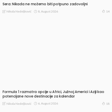
Sera: Nikada ne možemo biti potpuno zadovoljni
8, August 2026
Nikola Nedeljković
14
Formula 1 razmatra opcije u Africi, Južnoj Americi i Aziji kao
potencijane nove destinacije za kalendar
6, August 2026
Nikola Nedeljković
18