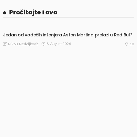
Pročitajte i ovo
Jedan od vodećih inženjera Aston Martina prelazi u Red Bul?
8, August 2026
Nikola Nedeljković
10