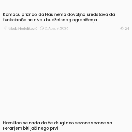
Komacu priznao da Has nema dovoljno sredstava da
funkcioniše na nivou budžetsnog ograničenja
2, August 2026
Nikola Nedeljković
24
Hamilton se nada da će drugi deo sezone sezone sa
Ferarijem biti jači nego prvi