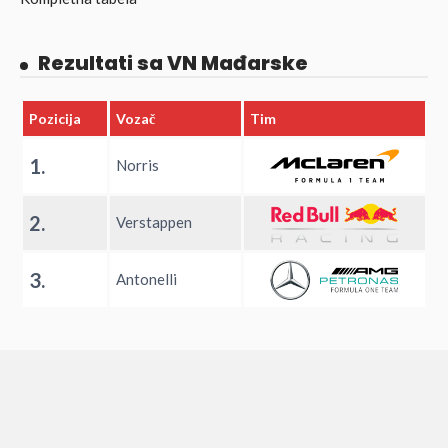
Rezultati sa VN Mađarske
Pozicija
Vozač
Tim
1.
Norris
2.
Verstappen
3.
Antonelli