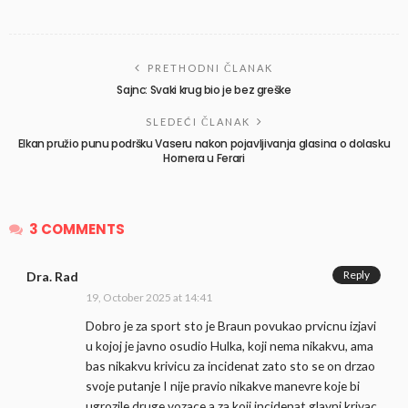
PRETHODNI ČLANAK
Sajnc: Svaki krug bio je bez greške
SLEDEĆI ČLANAK
Elkan pružio punu podršku Vaseru nakon pojavljivanja glasina o dolasku
Hornera u Ferari
3 COMMENTS
Reply
Dra. Rad
19, October 2025 at 14:41
Dobro je za sport sto je Braun povukao prvicnu izjavi
u kojoj je javno osudio Hulka, koji nema nikakvu, ama
bas nikakvu krivicu za incidenat zato sto se on drzao
svoje putanje I nije pravio nikakve manevre koje bi
ugrozile druge vozace a za koji incidenat glavni krivac