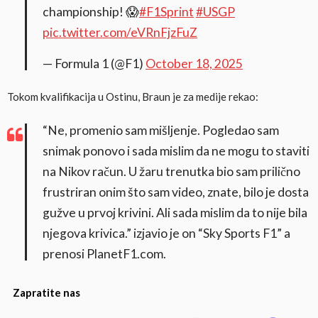
championship! 😱
#F1Sprint
#USGP
pic.twitter.com/eVRnFjzFuZ
— Formula 1 (@F1)
October 18, 2025
Tokom kvalifikacija u Ostinu, Braun je za medije rekao:
“Ne, promenio sam mišljenje. Pogledao sam
snimak ponovo i sada mislim da ne mogu to staviti
na Nikov račun. U žaru trenutka bio sam prilično
frustriran onim što sam video, znate, bilo je dosta
gužve u prvoj krivini. Ali sada mislim da to nije bila
njegova krivica.” izjavio je on “Sky Sports F1” a
prenosi PlanetF1.com.
Zapratite nas