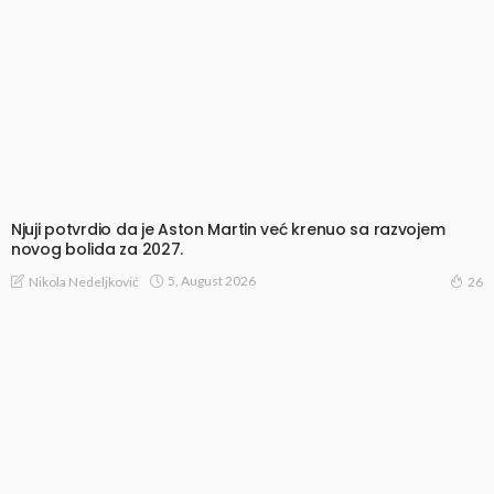
Njuji potvrdio da je Aston Martin već krenuo sa razvojem
novog bolida za 2027.
5, August 2026
Nikola Nedeljković
26