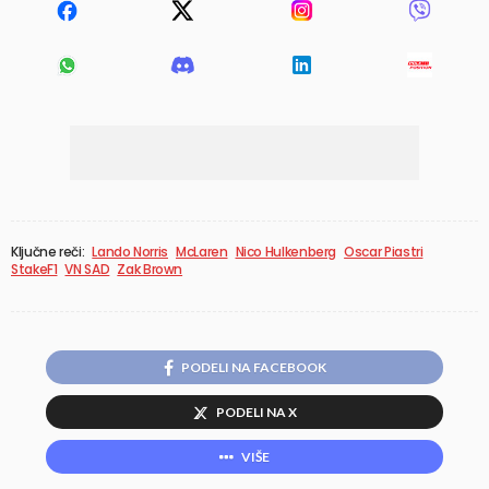
Ključne reči:
Lando Norris
McLaren
Nico Hulkenberg
Oscar Piastri
StakeF1
VN SAD
Zak Brown
PODELI NA FACEBOOK
PODELI NA X
VIŠE