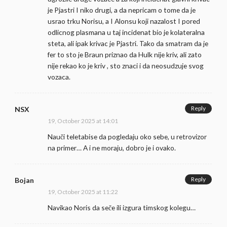
je Pjastri I niko drugi, a da nepricam o tome da je
usrao trku Norisu, a I Alonsu koji nazalost I pored
odlicnog plasmana u taj incidenat bio je kolateralna
steta, ali ipak krivac je Pjastri. Tako da smatram da je
fer to sto je Braun priznao da Hulk nije kriv, ali zato
nije rekao ko je kriv , sto znaci i da neosudzuje svog
vozaca.
Reply
NSX
19, October 2025 at 14:01
Nauči teletabise da pogledaju oko sebe, u retrovizor
na primer… A i ne moraju, dobro je i ovako.
Reply
Bojan
19, October 2025 at 11:22
Navikao Noris da seče ili izgura timskog kolegu…