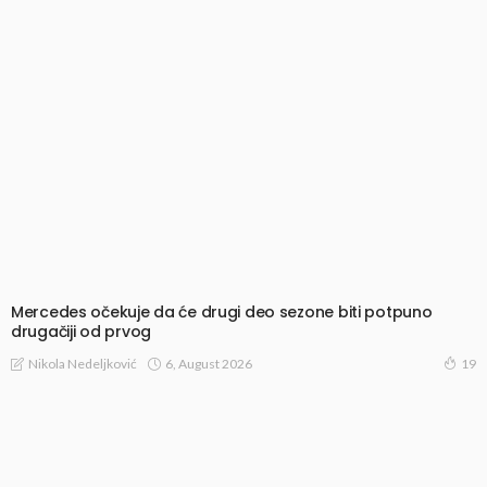
Mercedes očekuje da će drugi deo sezone biti potpuno
drugačiji od prvog
6, August 2026
Nikola Nedeljković
19