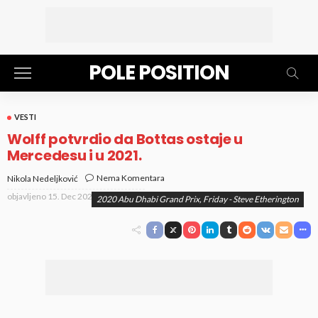
POLE POSITION
VESTI
Wolff potvrdio da Bottas ostaje u
Mercedesu i u 2021.
Nema Komentara
Nikola Nedeljković
objavljeno
15. Dec 2020. at 12:50 pm
2020 Abu Dhabi Grand Prix, Friday - Steve Etherington