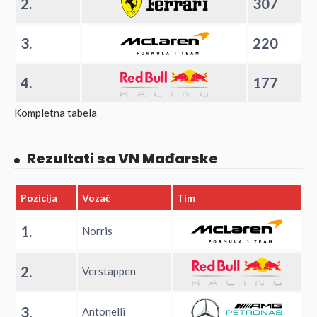
2.
307
3.
220
4.
177
Kompletna tabela
Rezultati sa VN Mađarske
Pozicija
Vozač
Tim
1.
Norris
2.
Verstappen
3.
Antonelli