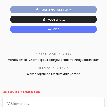
PODELI NA FACEBOOK
PODELI NA X
VIŠE
PRETHODNI ČLANAK
Montezemolo: Znam koji su Ferrarijevi problemi i mogu da ih rešim
SLEDEĆI ČLANAK
Alonso najbrži na testu mladih vozača
OSTAVITE KOMENTAR