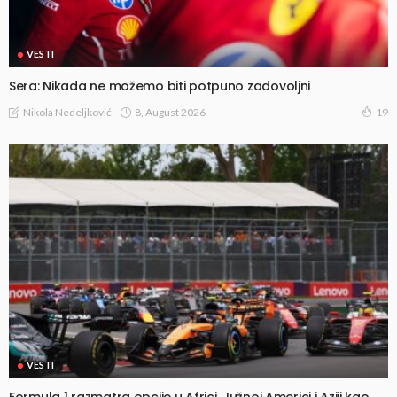
VESTI
Sera: Nikada ne možemo biti potpuno zadovoljni
8, August 2026
Nikola Nedeljković
19
VESTI
Formula 1 razmatra opcije u Africi, Južnoj Americi i Aziji kao