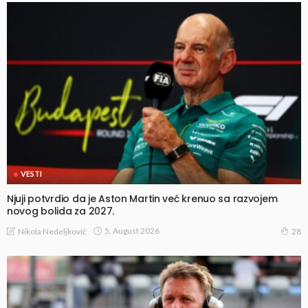
VESTI
Njuji potvrdio da je Aston Martin već krenuo sa razvojem
novog bolida za 2027.
5, August 2026
Nikola Nedeljković
28