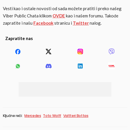
Vesti kao i ostale novosti od sada možete pratiti i preko našeg
Viber Public Chata klikom
OVDE
kao i našem forumu. Takođe
zapratite i našu
Facebook
stranicu i
Twitter
nalog.
Zapratite nas
Ključne reči:
Mercedes
Toto Wolff
Valtteri Bottas