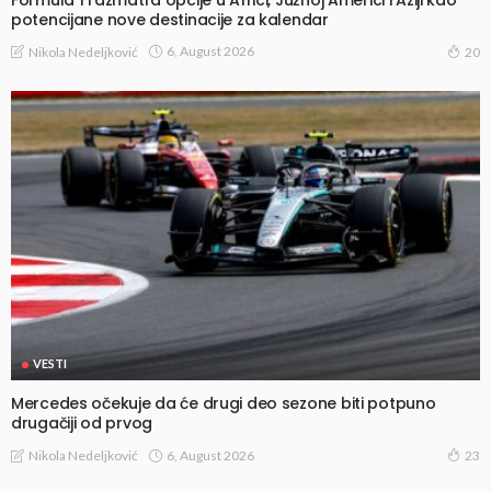
potencijane nove destinacije za kalendar
6, August 2026
Nikola Nedeljković
20
VESTI
Mercedes očekuje da će drugi deo sezone biti potpuno
drugačiji od prvog
6, August 2026
Nikola Nedeljković
23