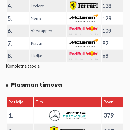
4.
138
Leclerc
5.
128
Norris
6.
109
Verstappen
7.
92
Piastri
8.
68
Hadjar
Kompletna tabela
Plasman timova
Pozicija
Tim
Poeni
1.
379