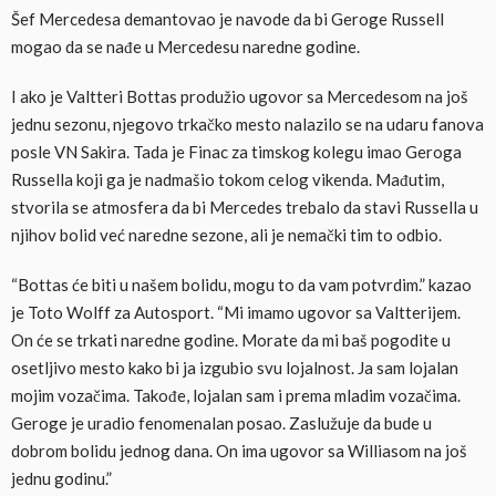
Šef Mercedesa demantovao je navode da bi Geroge Russell
mogao da se nađe u Mercedesu naredne godine.
I ako je Valtteri Bottas produžio ugovor sa Mercedesom na još
jednu sezonu, njegovo trkačko mesto nalazilo se na udaru fanova
posle VN Sakira. Tada je Finac za timskog kolegu imao Geroga
Russella koji ga je nadmašio tokom celog vikenda. Mađutim,
stvorila se atmosfera da bi Mercedes trebalo da stavi Russella u
njihov bolid već naredne sezone, ali je nemački tim to odbio.
“Bottas će biti u našem bolidu, mogu to da vam potvrdim.” kazao
je Toto Wolff za Autosport. “Mi imamo ugovor sa Valtterijem.
On će se trkati naredne godine. Morate da mi baš pogodite u
osetljivo mesto kako bi ja izgubio svu lojalnost. Ja sam lojalan
mojim vozačima. Takođe, lojalan sam i prema mladim vozačima.
Geroge je uradio fenomenalan posao. Zaslužuje da bude u
dobrom bolidu jednog dana. On ima ugovor sa Williasom na još
jednu godinu.”