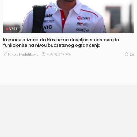
VESTI
Komacu priznao da Has nema dovoljno sredstava da
funkcioniše na nivou budžetsnog ograničenja
2, August 2026
Nikola Nedeljković
26