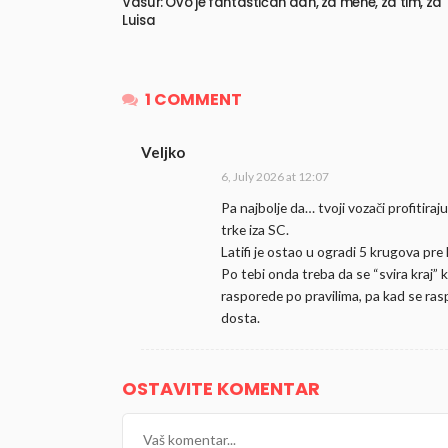
Vasur: Ovo je fantastičan dan, za mene, za tim, za
Luisa
1 COMMENT
Veljko
6, July 2026 at 12:07
Pa najbolje da… tvoji vozači profitiraj
trke iza SC.
Latifi je ostao u ogradi 5 krugova pre 
Po tebi onda treba da se “svira kraj” 
rasporede po pravilima, pa kad se rasp
dosta.
OSTAVITE KOMENTAR