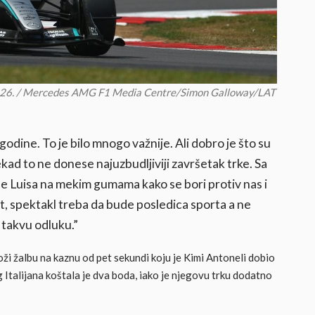
 2026. / Mercedes AMG F1 Media Centre/Simon Galloway/LAT
odine. To je bilo mnogo važnije. Ali dobro je što su
ad to ne donese najuzbudljiviji završetak trke. Sa
ide Luisa na mekim gumama kako se bori protiv nas i
rt, spektakl treba da bude posledica sporta a ne
 takvu odluku.”
i žalbu na kaznu od pet sekundi koju je Kimi Antoneli dobio
Italijana koštala je dva boda, iako je njegovu trku dodatno