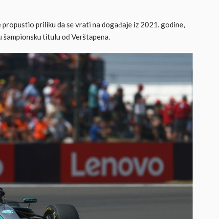
 propustio priliku da se vrati na događaje iz 2021. godine,
u šampionsku titulu od Verštapena.