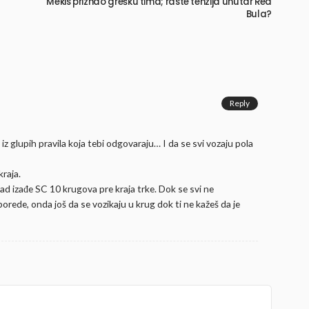
Mekis priznao grešku tima; raste tenzija unutar Red
Bula?
Reply
u iz glupih pravila koja tebi odgovaraju… I da se svi vozaju pola
kraja.
kad izađe SC 10 krugova pre kraja trke. Dok se svi ne
orede, onda još da se vozikaju u krug dok ti ne kažeš da je