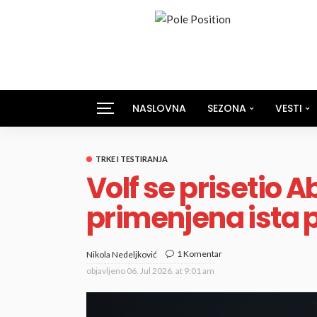
NASLOVNA
SEZONA
VESTI
TRKE I TESTIRANJA
Volf se prisetio 
primenjena ista 
1 Komentar
Nikola Nedeljković
objavljeno
06. Jul 2026. at 9:01 am