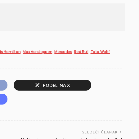
is Hamilton
Max Verstappen
Mercedes
Red Bull
Toto Wolff
PODELI NA X
SLEDEĆI ČLANAK