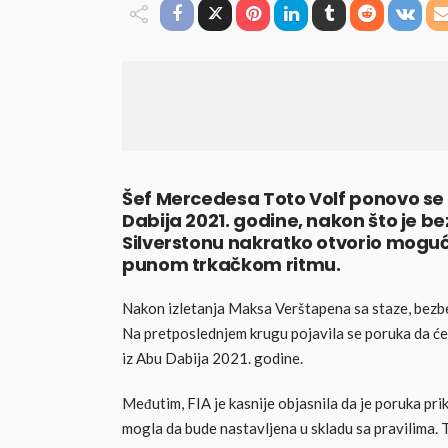
Šef Mercedesa Toto Volf ponovo se
Dabija 2021. godine, nakon što je b
Silverstonu nakratko otvorio moguć
punom trkačkom ritmu.
Nakon izletanja Maksa Verštapena sa staze, bezbe
Na pretposlednjem krugu pojavila se poruka da će 
iz Abu Dabija 2021. godine.
Međutim, FIA je kasnije objasnila da je poruka pr
mogla da bude nastavljena u skladu sa pravilima. 