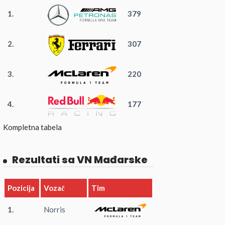
1.
379
2.
307
3.
220
4.
177
Kompletna tabela
Rezultati sa VN Mađarske
Pozicija
Vozač
Tim
1.
Norris