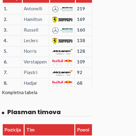
1.
Antonelli
219
2.
Hamilton
169
3.
Russell
160
4.
Leclerc
138
5.
Norris
128
6.
Verstappen
109
7.
Piastri
92
8.
Hadjar
68
Kompletna tabela
Plasman timova
Pozicija
Tim
Poeni