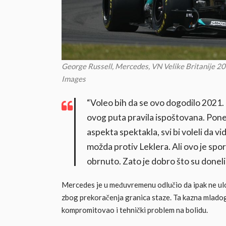
George Russell, Mercedes, VN Velike Britanije
Images
“Voleo bih da se ovo dogodilo 2021. g
ovog puta pravila ispoštovana. Ponek
aspekta spektakla, svi bi voleli da v
možda protiv Leklera. Ali ovo je spo
obrnuto. Zato je dobro što su doneli
Mercedes je u međuvremenu odlučio da ipak ne ulož
zbog prekoračenja granica staze. Ta kazna mladog 
kompromitovao i tehnički problem na bolidu.