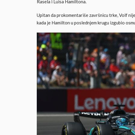
Rasela i Luisa Hamiltona.
Upitan da prokomentariše završnicu trke, Volf nije
kada je Hamilton u poslednjem krugu izgubio osm