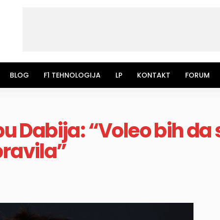
BLOG
F1 TEHNOLOGIJA
LP
KONTAKT
FORUM
Abu Dabija: “Voleo bih da
pravila”