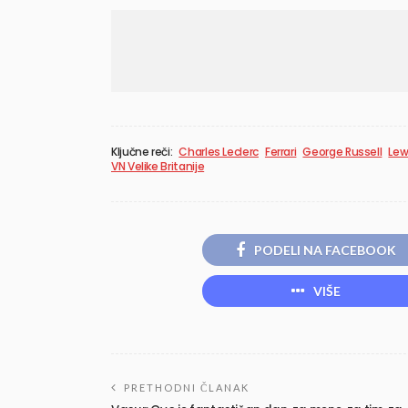
Ključne reči:
Charles Leclerc
Ferrari
George Russell
Lew
VN Velike Britanije
PODELI NA FACEBOOK
VIŠE
PRETHODNI ČLANAK