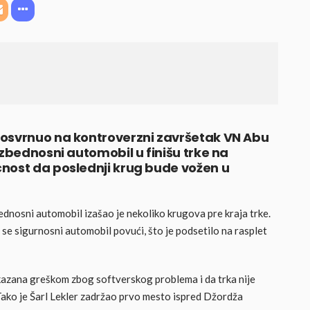
 osvrnuo na kontroverzni završetak VN Abu
ezbednosni automobil u finišu trke na
nost da poslednji krug bude vožen u
dnosni automobil izašao je nekoliko krugova pre kraja trke.
se sigurnosni automobil povući, što je podsetilo na rasplet
ikazana greškom zbog softverskog problema i da trka nije
Tako je Šarl Lekler zadržao prvo mesto ispred Džordža