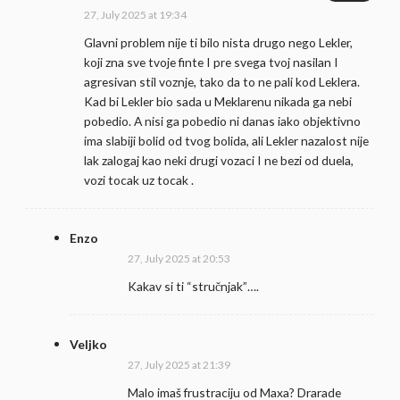
27, July 2025 at 19:34
Glavni problem nije ti bilo nista drugo nego Lekler,
koji zna sve tvoje finte I pre svega tvoj nasilan I
agresivan stil voznje, tako da to ne pali kod Leklera.
Kad bi Lekler bio sada u Meklarenu nikada ga nebi
pobedio. A nisi ga pobedio ni danas iako objektivno
ima slabiji bolid od tvog bolida, ali Lekler nazalost nije
lak zalogaj kao neki drugi vozaci I ne bezi od duela,
vozi tocak uz tocak .
Enzo
27, July 2025 at 20:53
Kakav si ti “stručnjak”….
Veljko
27, July 2025 at 21:39
Malo imaš frustraciju od Maxa? Drarade