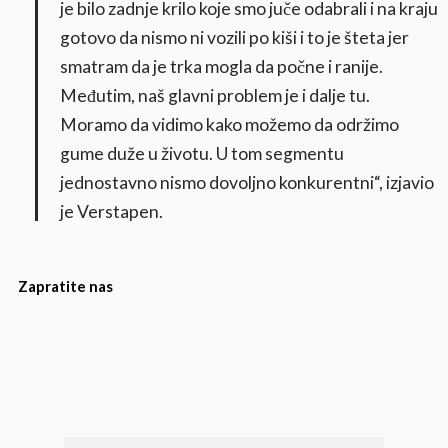
je bilo zadnje krilo koje smo juče odabrali i na kraju
gotovo da nismo ni vozili po kiši i to je šteta jer
smatram da je trka mogla da počne i ranije.
Međutim, naš glavni problem je i dalje tu.
Moramo da vidimo kako možemo da održimo
gume duže u životu. U tom segmentu
jednostavno nismo dovoljno konkurentni“, izjavio
je Verstapen.
Zapratite nas