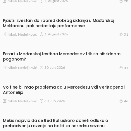
1, August 2026
Nikola Nedeljković
28
Pjastri svestan da i pored dobrog izdanja u Mađarskoj
Meklarenu ipak nedostaju performanse
1, August 2026
Nikola Nedeljković
31
Ferari u Mađarskoj testirao Mercedesov trik sa hibridnom
pogonom?
30, July 2026
Nikola Nedeljković
41
Volf ne bi imao problema da u Mercedesu vidi Verštapena i
Antonelija
30, July 2026
Nikola Nedeljković
46
Mekis najavio da će Red Bul uskoro doneti odluku o
prebacivanju razvoja na bolid za narednu sezonu