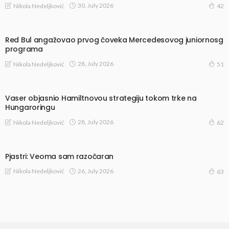
30, July 2026
Nikola Nedeljković
42
Red Bul angažovao prvog čoveka Mercedesovog juniornosg
programa
28, July 2026
Nikola Nedeljković
51
Vaser objasnio Hamiltnovou strategiju tokom trke na
Hungaroringu
28, July 2026
Nikola Nedeljković
62
Pjastri: Veoma sam razočaran
26, July 2026
Nikola Nedeljković
63