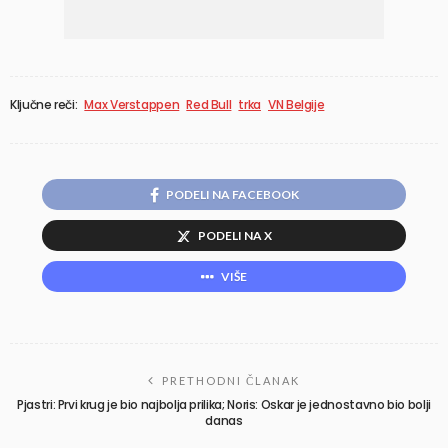
Ključne reči:
Max Verstappen
Red Bull
trka
VN Belgije
PODELI NA FACEBOOK
PODELI NA X
VIŠE
PRETHODNI ČLANAK
Pjastri: Prvi krug je bio najbolja prilika; Noris: Oskar je jednostavno bio bolji
danas