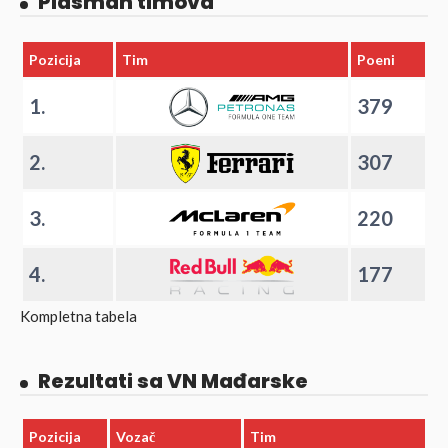
Plasman timova
Pozicija
Tim
Poeni
1.
379
2.
307
3.
220
4.
177
Kompletna tabela
Rezultati sa VN Mađarske
Pozicija
Vozač
Tim