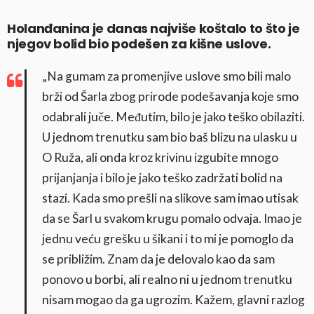
Holanđanina je danas najviše koštalo to što je
njegov bolid bio podešen za kišne uslove.
„Na gumam za promenjive uslove smo bili malo
brži od Šarla zbog prirode podešavanja koje smo
odabrali juče. Međutim, bilo je jako teško obilaziti.
U jednom trenutku sam bio baš blizu na ulasku u
O Ruža, ali onda kroz krivinu izgubite mnogo
prijanjanja i bilo je jako teško zadržati bolid na
stazi. Kada smo prešli na slikove sam imao utisak
da se Šarl u svakom krugu pomalo odvaja. Imao je
jednu veću grešku u šikani i to mi je pomoglo da
se približim. Znam da je delovalo kao da sam
ponovo u borbi, ali realno ni u jednom trenutku
nisam mogao da ga ugrozim. Kažem, glavni razlog