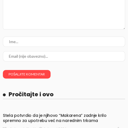
Pročitajte i ovo
Stela potvrdio da je njihovo “Makarena” zadnje krilo
spremno za upotrebu već na narednim trkama