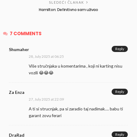
SLEDEĆI ČLANAK
Hamilton: Definitivno sam uživao
7 COMMENTS
Reply
Shumaher
28, July 2025 at 06:25
Više stručnjaka u komentarima , koji ni karting nisu
vozili 😂😂😂
Reply
Za Enza
27, July 2025 at 22:09
A ti si strucnjak, pa si zaradio taj nadimak…. babu ti
garant zovu ferari
Reply
DraRad