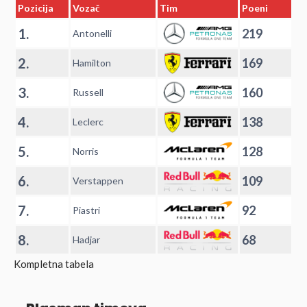
Pozicija
Vozač
Tim
Poeni
1.
219
Antonelli
2.
169
Hamilton
3.
160
Russell
4.
138
Leclerc
5.
128
Norris
6.
109
Verstappen
7.
92
Piastri
8.
68
Hadjar
Kompletna tabela