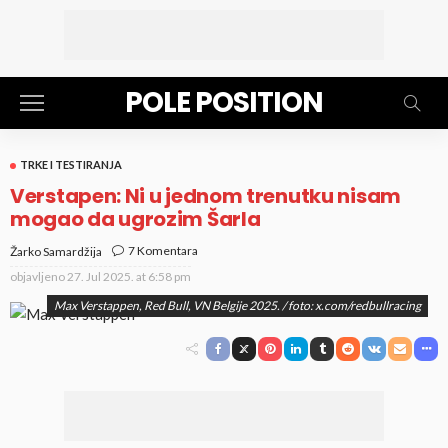
POLE POSITION
TRKE I TESTIRANJA
Verstapen: Ni u jednom trenutku nisam
mogao da ugrozim Šarla
7 Komentara
Žarko Samardžija
objavljeno
27. Jul 2025. at 6:58 pm
Max Verstappen, Red Bull, VN Belgije 2025. / foto: x.com/redbullracing