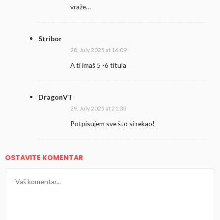
vraže…
Stribor
28, July 2025 at 16:09
A ti imaš 5 -6 titula
DragonVT
29, July 2025 at 21:33
Potpisujem sve što si rekao!
OSTAVITE KOMENTAR