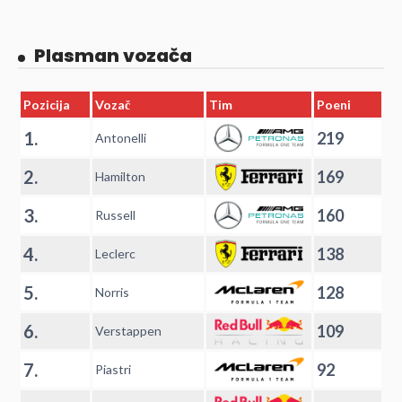
Plasman vozača
Pozicija
Vozač
Tim
Poeni
1.
219
Antonelli
2.
169
Hamilton
3.
160
Russell
4.
138
Leclerc
5.
128
Norris
6.
109
Verstappen
7.
92
Piastri