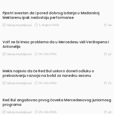
Pjastri svestan da i pored dobrog izdanja u Mađarskoj
Meklarenu ipak nedostaju performanse
1, August 2026
Nikola Nedeljković
44
Volf ne bi imao problema da u Mercedesu vidi Verštapena i
Antonelija
30, July 2026
Nikola Nedeljković
62
Mekis najavio da će Red Bul uskoro doneti odluku o
prebacivanju razvoja na bolid za narednu sezonu
30, July 2026
Nikola Nedeljković
55
Red Bul angažovao prvog čoveka Mercedesovog juniornosg
programa
28, July 2026
Nikola Nedeljković
63