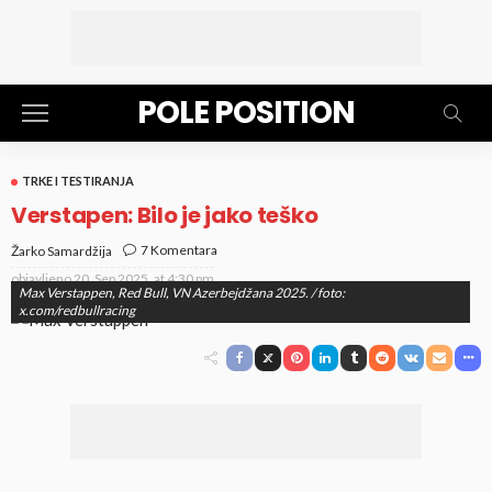
POLE POSITION
TRKE I TESTIRANJA
Verstapen: Bilo je jako teško
7 Komentara
Žarko Samardžija
objavljeno
20. Sep 2025. at 4:30 pm
Max Verstappen, Red Bull, VN Azerbejdžana 2025. / foto:
x.com/redbullracing