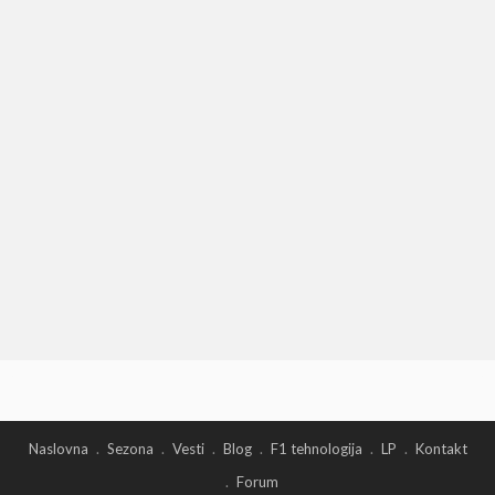
Naslovna
Sezona
Vesti
Blog
F1 tehnologija
LP
Kontakt
Forum