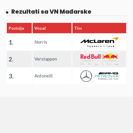
Rezultati sa VN Mađarske
Pozicija
Vozač
Tim
1.
Norris
2.
Verstappen
3.
Antonelli