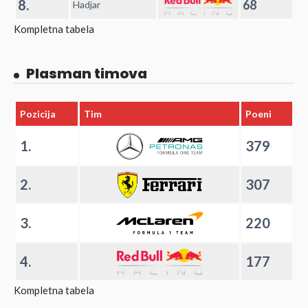
8.
68
Hadjar
Kompletna tabela
Plasman timova
Pozicija
Tim
Poeni
1.
379
2.
307
3.
220
4.
177
Kompletna tabela