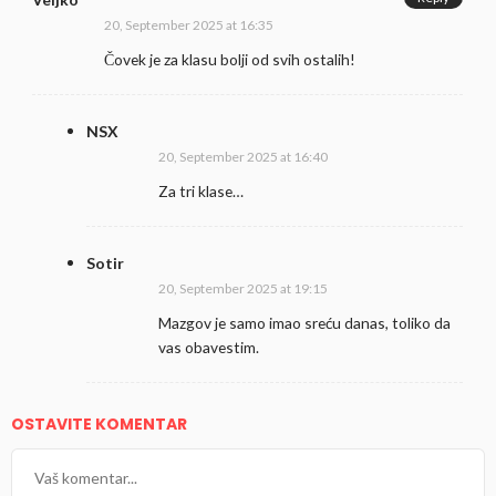
20, September 2025 at 16:35
Čovek je za klasu bolji od svih ostalih!
NSX
20, September 2025 at 16:40
Za tri klase…
Sotir
20, September 2025 at 19:15
Mazgov je samo imao sreću danas, toliko da
vas obavestim.
OSTAVITE KOMENTAR