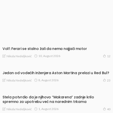
Volf: Ferari se stalno žali da nema najjači motor
10, August 2026
Nikola Nedeljković
12
Jedan od vodećih inženjera Aston Martina prelazi u Red Bul?
8, August 2026
Nikola Nedeljković
23
Stela potvrdio da je njihovo “Makarena” zadnje krilo
spremno za upotrebu već na narednim trkama
1, August 2026
Nikola Nedeljković
40