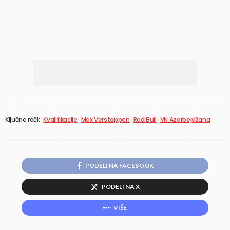
Ključne reči:
Kvalifikacije
Max Verstappen
Red Bull
VN Azerbejdžana
PODELI NA FACEBOOK
PODELI NA X
VIŠE