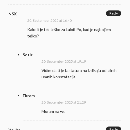
Reply
NSX
20, September 2025 at 16:40
Kako li je tek teško za LaloiI Po, kad je najboljem
teško?
Sotir
20, September 2025 at 19:19
Vidim da ti je tastatura na izdisaju od silnih
umnih konstatacija.
Ekrem
20, September 2025 at 21:29
Moram na wc
Reply
Veljko