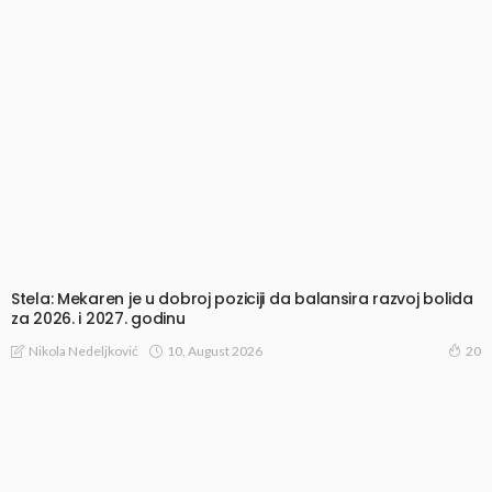
Stela: Mekaren je u dobroj poziciji da balansira razvoj bolida
za 2026. i 2027. godinu
10, August 2026
Nikola Nedeljković
20