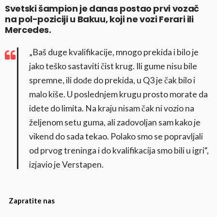
Svetski šampion je danas postao prvi vozač
na pol-poziciji u Bakuu, koji ne vozi Ferari ili
Mercedes.
„Baš duge kvalifikacije, mnogo prekida i bilo je
jako teško sastaviti čist krug. Ili gume nisu bile
spremne, ili dođe do prekida, u Q3 je čak bilo i
malo kiše. U poslednjem krugu prosto morate da
idete do limita. Na kraju nisam čak ni vozio na
željenom setu guma, ali zadovoljan sam kako je
vikend do sada tekao. Polako smo se popravljali
od prvog treninga i do kvalifikacija smo bili u igri“,
izjavio je Verstapen.
Zapratite nas