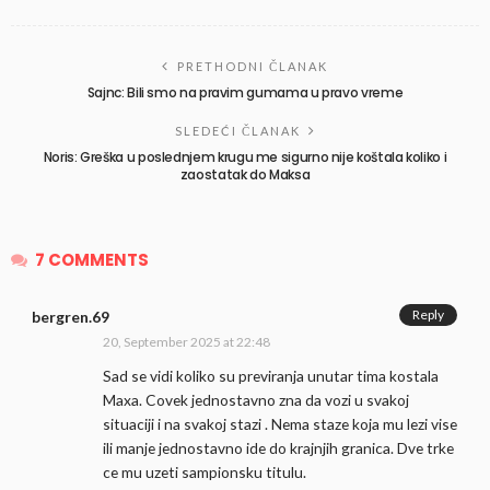
PRETHODNI ČLANAK
Sajnc: Bili smo na pravim gumama u pravo vreme
SLEDEĆI ČLANAK
Noris: Greška u poslednjem krugu me sigurno nije koštala koliko i
zaostatak do Maksa
7 COMMENTS
Reply
bergren.69
20, September 2025 at 22:48
Sad se vidi koliko su previranja unutar tima kostala
Maxa. Covek jednostavno zna da vozi u svakoj
situaciji i na svakoj stazi . Nema staze koja mu lezi vise
ili manje jednostavno ide do krajnjih granica. Dve trke
ce mu uzeti sampionsku titulu.