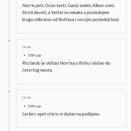
Norris peti, Ocon šesti, Gasly sedmi, Albon osmi,
Stroll deveti, a Vettel se nekako u poslednjem
krugu odbranio od Bottasa i osvojio poslednji bod.
14:44
52th Lap
Ricciardo je obišao Norrisa u finišu i došao do
četvrtog mesta
14:44
52th Lap
Leclerc opet ni kriv ni dužan na podijumu