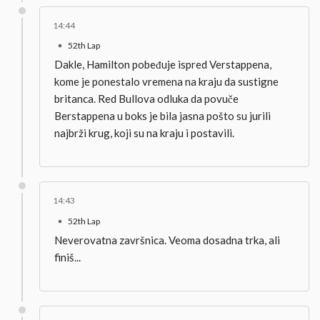
14:44
52th Lap
Dakle, Hamilton pobeđuje ispred Verstappena,
kome je ponestalo vremena na kraju da sustigne
britanca. Red Bullova odluka da povuče
Berstappena u boks je bila jasna pošto su jurili
najbrži krug, koji su na kraju i postavili.
14:43
52th Lap
Neverovatna završnica. Veoma dosadna trka, ali
finiš...