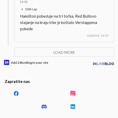
14:42
52th Lap
Hamilton pobeđuje na tri točka. Red Bullovo
stajanje na kraju trke je koštalo Verstappena
pobede
Updated: 14:53
LOAD MORE
Add 24liveblog to your site
Zapratite nas