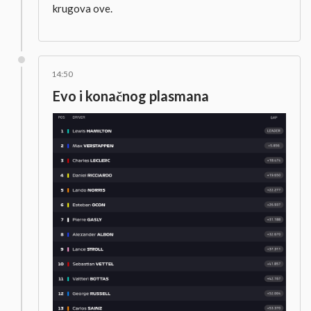
krugova ove.
14:50
Evo i konačnog plasmana