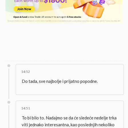
14:52
Do tada, sve najbolje i prijatno popodne.
14:51
To bi bilo to. Nadajmo se da će sledeće nedelje trka
viti jednako interesantna, kao poslednjih nekoliko