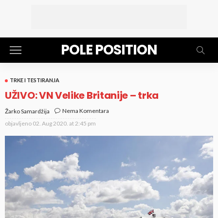
POLE POSITION
TRKE I TESTIRANJA
UŽIVO: VN Velike Britanije – trka
Nema Komentara
Žarko Samardžija
objavljeno
02. Aug 2020. at 2:45 pm