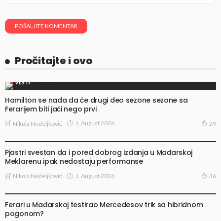
Pročitajte i ovo
VESTI
Hamilton se nada da će drugi deo sezone sezone sa
Ferarijem biti jači nego prvi
1, August 2026
Nikola Nedeljković
29
VESTI
Pjastri svestan da i pored dobrog izdanja u Mađarskoj
Meklarenu ipak nedostaju performanse
1, August 2026
Nikola Nedeljković
36
TRAČEVI I SPEKULACIJE
Ferari u Mađarskoj testirao Mercedesov trik sa hibridnom
pogonom?