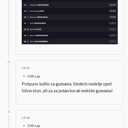
14:47
52th Lap
Potpuno ludilo sa gumama. Sledeće nedelje opet
Silverston, ali sa za jedan korak mekšim gumama!
14:46
52th Lap