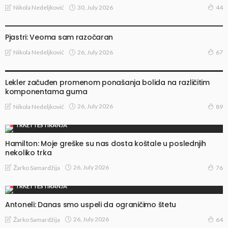
30, July 2026
Nikola Nedeljković
44
TRKE I TESTIRANJA
Pjastri: Veoma sam razočaran
26, July 2026
Nikola Nedeljković
67
TRKE I TESTIRANJA
Lekler začuđen promenom ponašanja bolida na različitim
komponentama guma
26, July 2026
Nikola Nedeljković
89
TRKE I TESTIRANJA
Hamilton: Moje greške su nas dosta koštale u poslednjih
nekoliko trka
26, July 2026
Žarko Samardžija
76
TRKE I TESTIRANJA
Antoneli: Danas smo uspeli da ograničimo štetu
26, July 2026
Žarko Samardžija
64