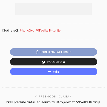
Ključne reči:
trka
uživo
VN Velike Britanije
PODELI NA FACEBOOK
PODELI NA X
VIŠE
PRETHODNI ČLANAK
Pirelli predlaže taktiku sa jednim zaustavljenjm za VN Velike Britanije