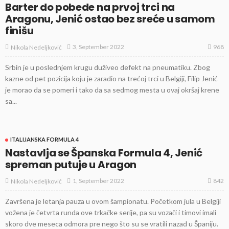
Barter do pobede na prvoj trci na
Aragonu, Jenić ostao bez sreće u samom
finišu
968
3, September 2022
Nikola Nedeljković
Srbin je u poslednjem krugu duživeo defekt na pneumatiku. Zbog
kazne od pet pozicija koju je zaradio na trećoj trci u Belgiji, Filip Jenić
je morao da se pomeri i tako da sa sedmog mesta u ovaj okršaj krene
sa...
ITALIJANSKA FORMULA 4
Nastavlja se Španska Formula 4, Jenić
spreman putuje u Aragon
842
1, September 2022
Nikola Nedeljković
Završena je letanja pauza u ovom šampionatu. Početkom jula u Belgiji
vožena je četvrta runda ove trkačke serije, pa su vozači i timovi imali
skoro dve meseca odmora pre nego što su se vratili nazad u Španiju.