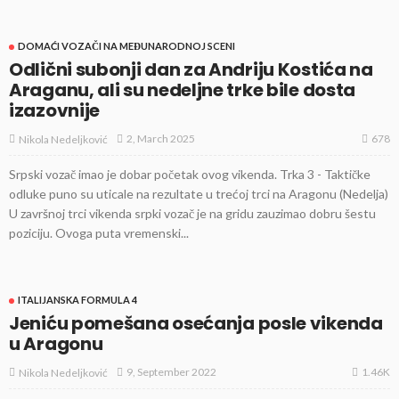
DOMAĆI VOZAČI NA MEĐUNARODNOJ SCENI
Odlični subonji dan za Andriju Kostića na
Araganu, ali su nedeljne trke bile dosta
izazovnije
678
2, March 2025
Nikola Nedeljković
Srpski vozač imao je dobar početak ovog vikenda. Trka 3 - Taktičke
odluke puno su uticale na rezultate u trećoj trci na Aragonu (Nedelja)
U završnoj trci vikenda srpki vozač je na gridu zauzimao dobru šestu
poziciju. Ovoga puta vremenski...
ITALIJANSKA FORMULA 4
Jeniću pomešana osećanja posle vikenda
u Aragonu
1.46K
9, September 2022
Nikola Nedeljković