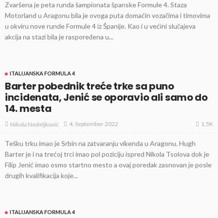
Zvaršena je peta runda šampionata španske Formule 4. Staza
Motorland u Aragonu bila je ovoga puta domaćin vozačima i timovima
u okviru nove runde Formule 4 iz Španije. Kao i u većini slučajeva
akcija na stazi bila je raspoređena u...
ITALIJANSKA FORMULA 4
Barter pobednik treće trke sa puno
incidenata, Jenić se oporavio ali samo do
14. mesta
1.5K
4, September 2022
Nikola Nedeljković
Tešku trku imao je Srbin na zatvaranju vikenda u Aragonu. Hugh
Barter je i na trećoj trci imao pol poziciju ispred Nikola Tsolova dok je
Filip Jenić imao osmo startno mesto a ovaj poredak zasnovan je posle
drugih kvalifikacija koje...
ITALIJANSKA FORMULA 4