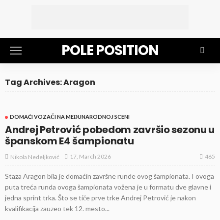
POLE POSITION
Tag Archives: Aragon
DOMAĆI VOZAČI NA MEĐUNARODNOJ SCENI
Andrej Petrović pobedom završio sezonu u
španskom E4 šampionatu
465
17, March 2026
Nikola Nedeljković
Staza Aragon bila je domaćin završne runde ovog šampionata. I ovoga
puta treća runda ovoga šampionata vožena je u formatu dve glavne i
jedna sprint trka. Što se tiče prve trke Andrej Petrović je nakon
kvalifikacija zauzeo tek 12. mesto...