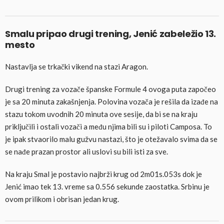
Smalu pripao drugi trening, Jenić zabeležio 13.
mesto
Nastavlja se trkački vikend na stazi Aragon.
Drugi trening za vozače španske Formule 4 ovoga puta započeo
je sa 20 minuta zakašnjenja. Polovina vozača je rešila da izađe na
stazu tokom uvodnih 20 minuta ove sesije, da bi se na kraju
priključili i ostali vozači a među njima bili su i piloti Camposa. To
je ipak stvaorilo malu gužvu nastazi, što je otežavalo svima da se
se nađe prazan prostor ali uslovi su bili isti za sve.
Na kraju Smal je postavio najbrži krug od 2m01s.053s dok je
Jenić imao tek 13. vreme sa 0.556 sekunde zaostatka. Srbinu je
ovom prilikom i obrisan jedan krug.