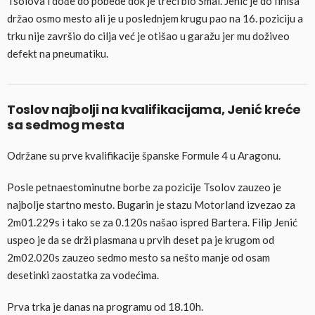
Tsolova i dođe do pobede dok je treći bio Smal. Jenić je do finiša
držao osmo mesto ali je u poslednjem krugu pao na 16. poziciju a
trku nije završio do cilja već je otišao u garažu jer mu doživeo
defekt na pneumatiku.
Toslov najbolji na kvalifikacijama, Jenić kreće
sa sedmog mesta
Održane su prve kvalifikacije španske Formule 4 u Aragonu.
Posle petnaestominutne borbe za pozicije Tsolov zauzeo je
najbolje startno mesto. Bugarin je stazu Motorland izvezao za
2m01.229s i tako se za 0.120s našao ispred Bartera. Filip Jenić
uspeo je da se drži plasmana u prvih deset pa je krugom od
2m02.020s zauzeo sedmo mesto sa nešto manje od osam
desetinki zaostatka za vodećima.
Prva trka je danas na programu od 18.10h.