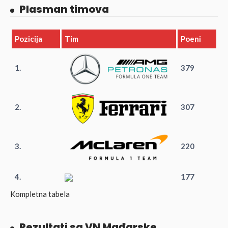
Plasman timova
Pozicija
Tim
Poeni
1.
379
2.
307
3.
220
4.
177
Kompletna tabela
Rezultati sa VN Mađarske