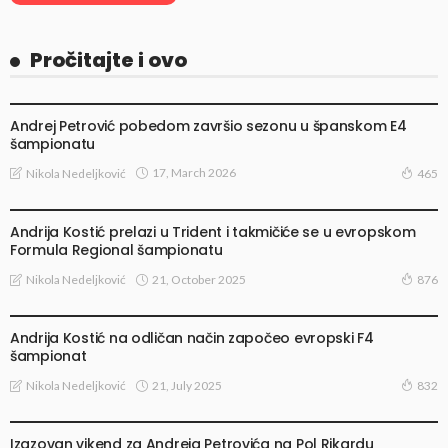
Pročitajte i ovo
DOMAĆI VOZAČI NA MEĐUNARODNOJ SCENI
Andrej Petrović pobedom završio sezonu u španskom E4
šampionatu
17, March 2026
Nikola Nedeljković
465
ITALIJANSKA FORMULA 4
Andrija Kostić prelazi u Trident i takmičiće se u evropskom
Formula Regional šampionatu
21, October 2025
Nikola Nedeljković
876
ITALIJANSKA FORMULA 4
Andrija Kostić na odličan način započeo evropski F4
šampionat
21, July 2025
Nikola Nedeljković
832
ŠPANSKA FORMULA 4
Izazovan vikend za Andreja Petrovića na Pol Rikardu