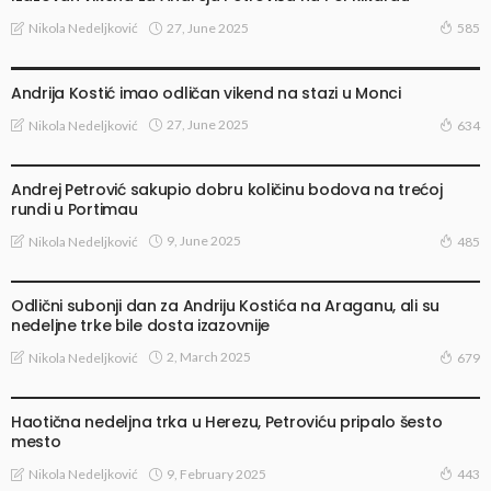
27, June 2025
Nikola Nedeljković
585
ITALIJANSKA FORMULA 4
Andrija Kostić imao odličan vikend na stazi u Monci
27, June 2025
Nikola Nedeljković
634
ŠPANSKA FORMULA 4
Andrej Petrović sakupio dobru količinu bodova na trećoj
rundi u Portimau
9, June 2025
Nikola Nedeljković
485
DOMAĆI VOZAČI NA MEĐUNARODNOJ SCENI
Odlični subonji dan za Andriju Kostića na Araganu, ali su
nedeljne trke bile dosta izazovnije
2, March 2025
Nikola Nedeljković
679
DOMAĆI VOZAČI NA MEĐUNARODNOJ SCENI
Haotična nedeljna trka u Herezu, Petroviću pripalo šesto
mesto
9, February 2025
Nikola Nedeljković
443