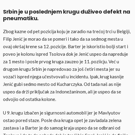
Srbin je u poslednjem krugu duživeo defekt na
pneumatiku.
Zbog kazne od pet pozicija koju je zaradio na trećoj trci u Belgiji,
Filip Jenić je morao da se pomeri i tako da sa sedmog mesta u
ovaj okršaj krene sa 12. pozicije. Barter je iskoristio bolji start i
poveo je kolonu ispred Tsolova dok je Jenić uspeo da napreduje
za 1 mesto i posle prvog kruga zauzeo je 11. poziicju. Već u
drugom krugu Srbin je napredovao za još četiri mesta jer su
vozači ispred njega učestvovali u incidentu. Ipak, krug kasnije
Jenić gubi sedmo mesto od Kucharczyka. Od tada naš as nije
uspeo da drži priključak za Indonežaninom, ali je uspeo da se
odvojio od ostatka kolone.
U 9. krugu izbačen je sigurnosni automobil jer je Mavlyutov
ostao pored staze. Posle dva kruga opet je zavladala zelena
zastava i a Barter je do samog kraja uspeo da se odbrani od