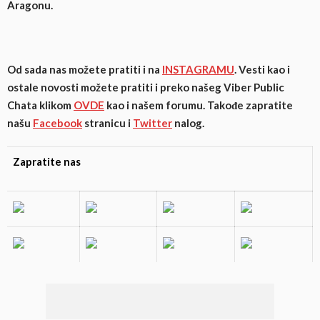
Aragonu.
Od sada nas možete pratiti i na
INSTAGRAMU
. Vesti kao i
ostale novosti možete pratiti i preko našeg Viber Public
Chata klikom
OVDE
kao i našem forumu. Takođe zapratite
našu
Facebook
stranicu i
Twitter
nalog.
Zapratite nas