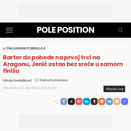
POLE POSITION
ITALIJANSKA FORMULA 4
Barter do pobede na prvoj trci na
Aragonu, Jenić ostao bez sreće u samom
finišu
Nema Komentara
Nikola Nedeljković
objavljeno
03. Sep 2022. at 6:47 pm
f4spain.org