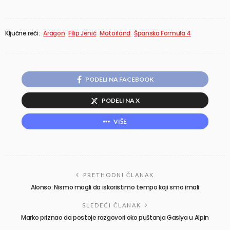
Ključne reči:
Aragon
Filip Jenić
Motorland
Španska Formula 4
PODELI NA FACEBOOK
PODELI NA X
VIŠE
PRETHODNI ČLANAK
Alonso: Nismo mogli da iskoristimo tempo koji smo imali
SLEDEĆI ČLANAK
Marko priznao da postoje razgovori oko puštanja Gaslya u Alpin