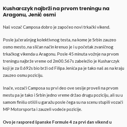
Kusharczyk najbrži na prvom treningu na
Aragonu, Jenić osmi
Naš vozač Camposa dobro je započeo novi trkački vikend.
Posle jučerašnjeg kolektivnog testa, na kome je Srbin zauzeo
osmo mesto, na sličan način krenuo je i u početak zvaničnog
trkačkog vikenda u Aragonu. Posle 45 minuta vožnje na prvom
treningu najbrže vreme od 2m00.567s zabeležio je Kusharczyk
koji je za 0.692s bio brži od Filipa Jenića pa je tako naš as na kraju
zauzeo osmu poziciju.
Inače, vozači Camposa su prvi deo ove sesije proveli na prvom
mestu pa je tako i Srbin jedno vreme držao drugu poziciju, ali su u
samom finišu otišli u garažu posle čega su na scenu stupili vozači
MP Motorsporta i zauzeli vodeće pozicije.
Ovo je raspored španske Formule 4 za prvi dan vikend u