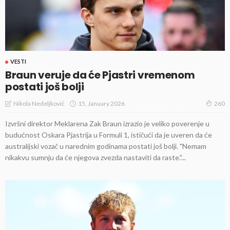
VESTI
Braun veruje da će Pjastri vremenom
postati još bolji
15, January 2026
Nikola Nedeljković
260
Izvršni direktor Meklarena Zak Braun izrazio je veliko poverenje u
budućnost Oskara Pjastrija u Formuli 1, ističući da je uveren da će
australijski vozač u narednim godinama postati još bolji. "Nemam
nikakvu sumnju da će njegova zvezda nastaviti da raste."...