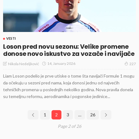
VESTI
Loson pred novu sezonu: Velike promene
donose novo iskustvo za vozače i navijače
14, January 2026
Nikola Nedeljković
227
Liam Loson podelio je prve utiske o tome šta navijači Formule 1 mogu
da očekuju u sezoni pred nama, koja donosi jednu od najvećih
tehničkih promena u poslednjih nekoliko godina. Nova pravila donela
su temeljnu reformu, aerodinamika i pogonske jedinice...
1
2
3
…
26
Page 2 of 26