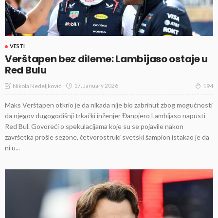
VESTI
Verštapen bez dileme: Lambijaso ostaje u
Red Bulu
17, January 2026
Nikola Nedeljković
194
Maks Verštapen otkrio je da nikada nije bio zabrinut zbog mogućnosti
da njegov dugogodišnji trkački inženjer Đanpjero Lambijaso napusti
Red Bul. Govoreći o spekulacijama koje su se pojavile nakon
završetka prošle sezone, četvorostruki svetski šampion istakao je da
ni u...