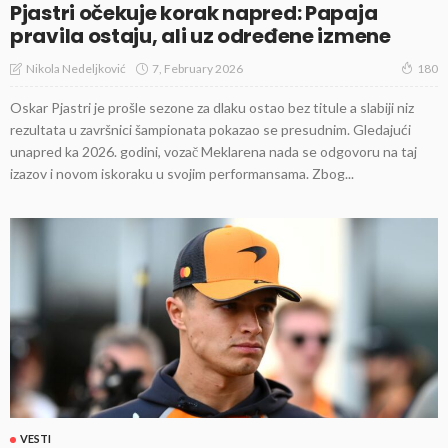
Pjastri očekuje korak napred: Papaja
pravila ostaju, ali uz određene izmene
7, February 2026
Nikola Nedeljković
180
Oskar Pjastri je prošle sezone za dlaku ostao bez titule a slabiji niz
rezultata u završnici šampionata pokazao se presudnim. Gledajući
unapred ka 2026. godini, vozač Meklarena nada se odgovoru na taj
izazov i novom iskoraku u svojim performansama. Zbog...
VESTI