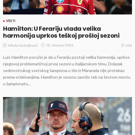
VESTI
Hamilton: U Ferariju vlada velika
harmonija uprkos teškoj prošloj sezoni
18, January 2026
Nikola Nedeljković
206
Luis Hamilton poručio je da u Ferariju postoji velika harmonija, uprkos
njegovoj problematičnoj prvoj sezoni u italijanskom timu. Dolazak
sedmostrukog svetskog šampiona u tim iz Maranela nije protekao
prema očekivanjima. Hamilton je sezonu završio tek na šestom mestu
u šampionatu...