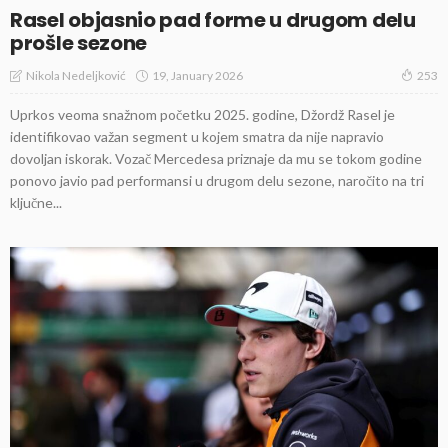
Rasel objasnio pad forme u drugom delu
prošle sezone
19, January 2026
Nikola Nedeljković
253
Uprkos veoma snažnom početku 2025. godine, Džordž Rasel je
identifikovao važan segment u kojem smatra da nije napravio
dovoljan iskorak. Vozač Mercedesa priznaje da mu se tokom godine
ponovo javio pad performansi u drugom delu sezone, naročito na tri
ključne...