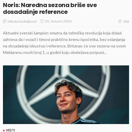
Noris: Naredna sezona briše sve
dosadašnje reference
20, January 2026
Nikola Nedeljković
186
Aktuelni svetski šampion smatra da tehnička revolucija koja dolazi
zahteva da i vozači i timovi praktično krenu ispočetka, bez oslanjanja
na dosadašnja iskustva i reference. Britanac će ove sezone na svom
Meklarenu nositi broj 1, u godini koju obeležava potpuni...
VESTI