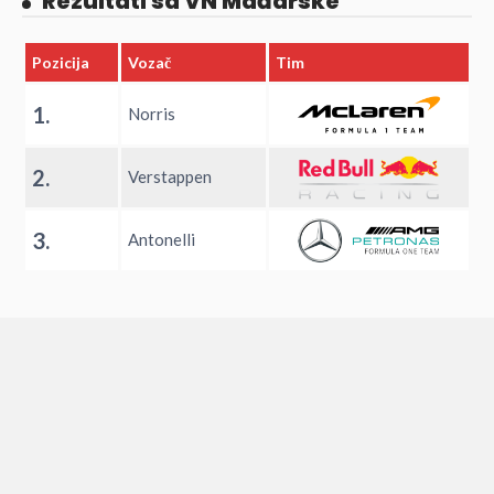
Rezultati sa VN Mađarske
Pozicija
Vozač
Tim
1.
Norris
2.
Verstappen
3.
Antonelli