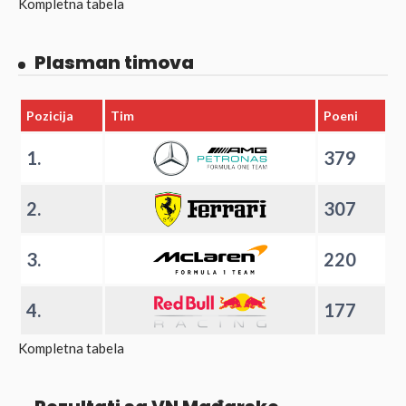
Kompletna tabela
Plasman timova
Pozicija
Tim
Poeni
1.
379
2.
307
3.
220
4.
177
Kompletna tabela