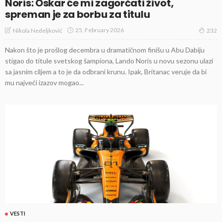
Noris: Oskar će mi zagorčati život,
spreman je za borbu za titulu
25, February 2026
Nikola Nedeljković
232
Nakon što je prošlog decembra u dramatičnom finišu u Abu Dabiju
stigao do titule svetskog šampiona, Lando Noris u novu sezonu ulazi
sa jasnim ciljem a to je da odbrani krunu. Ipak, Britanac veruje da bi
mu najveći izazov mogao...
VESTI