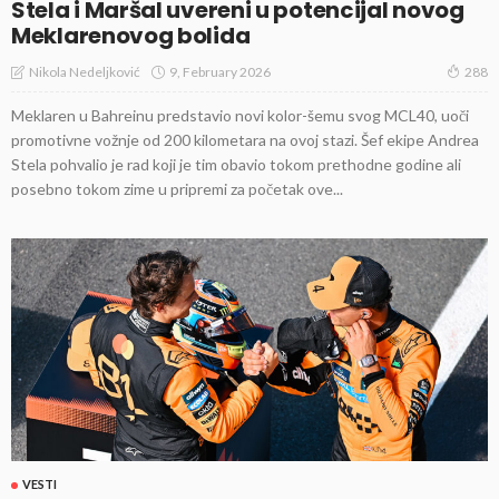
Stela i Maršal uvereni u potencijal novog
Meklarenovog bolida
9, February 2026
Nikola Nedeljković
288
Meklaren u Bahreinu predstavio novi kolor-šemu svog MCL40, uoči
promotivne vožnje od 200 kilometara na ovoj stazi. Šef ekipe Andrea
Stela pohvalio je rad koji je tim obavio tokom prethodne godine ali
posebno tokom zime u pripremi za početak ove...
VESTI