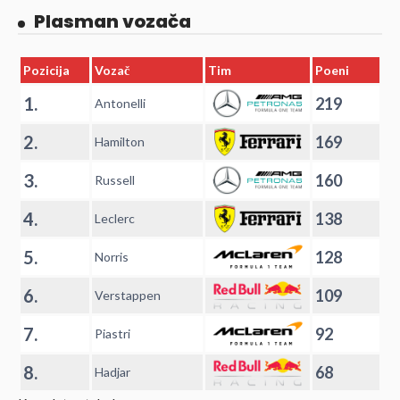
Plasman vozača
Pozicija
Vozač
Tim
Poeni
1.
219
Antonelli
2.
169
Hamilton
3.
160
Russell
4.
138
Leclerc
5.
128
Norris
6.
109
Verstappen
7.
92
Piastri
8.
68
Hadjar