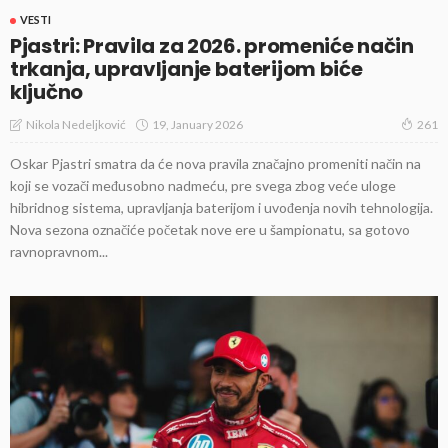
VESTI
Pjastri: Pravila za 2026. promeniće način
trkanja, upravljanje baterijom biće
ključno
19, January 2026
Nikola Nedeljković
261
Oskar Pjastri smatra da će nova pravila značajno promeniti način na
koji se vozači međusobno nadmeću, pre svega zbog veće uloge
hibridnog sistema, upravljanja baterijom i uvođenja novih tehnologija.
Nova sezona označiće početak nove ere u šampionatu, sa gotovo
ravnopravnom...