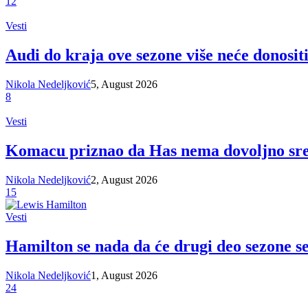
12
Vesti
Audi do kraja ove sezone više neće donosit
Nikola Nedeljković
5, August 2026
8
Vesti
Komacu priznao da Has nema dovoljno sred
Nikola Nedeljković
2, August 2026
15
Vesti
Hamilton se nada da će drugi deo sezone se
Nikola Nedeljković
1, August 2026
24