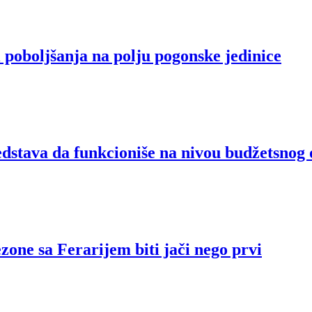
i poboljšanja na polju pogonske jedinice
stava da funkcioniše na nivou budžetsnog 
zone sa Ferarijem biti jači nego prvi