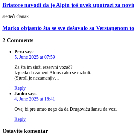
Briatore navodi da je Alpin još uvek upotrazi za nov
sledeći članak
Marko objasnio šta se sve dešavalo sa Verstapenom to
2 Comments
Pera
says:
5, June 2025 at 07:59
Za šta im služi rezervni vozač?
Izgleda da zameni Alonsa ako se razboli.
(S)troll je nezamenjiv…
Reply
Janko
says:
4, June 2025 at 18:41
Ovaj bi pre umro nego da da Drugoviću šansu da vozi
Reply
Ostavite komentar