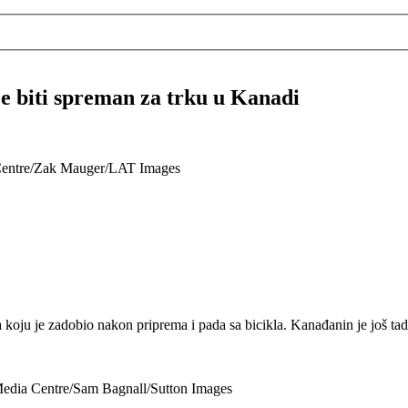
 će biti spreman za trku u Kanadi
 Centre/Zak Mauger/LAT Images
 koju je zadobio nakon priprema i pada sa bicikla. Kanađanin je još ta
 Media Centre/Sam Bagnall/Sutton Images