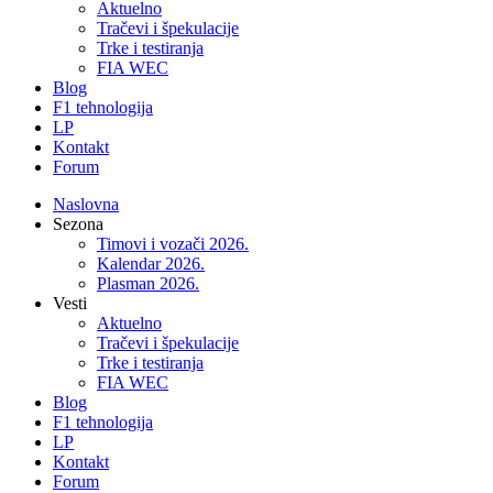
Aktuelno
Tračevi i špekulacije
Trke i testiranja
FIA WEC
Blog
F1 tehnologija
LP
Kontakt
Forum
Naslovna
Sezona
Timovi i vozači 2026.
Kalendar 2026.
Plasman 2026.
Vesti
Aktuelno
Tračevi i špekulacije
Trke i testiranja
FIA WEC
Blog
F1 tehnologija
LP
Kontakt
Forum