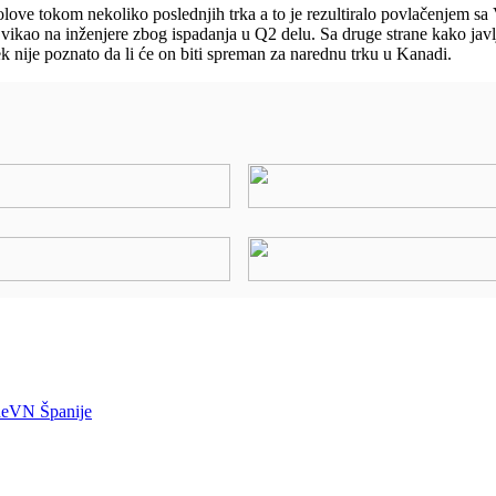
olove tokom nekoliko poslednjih trka a to je rezultiralo povlačenjem 
vikao na inženjere zbog ispadanja u Q2 delu. Sa druge strane kako jav
 nije poznato da li će on biti spreman za narednu trku u Kanadi.
e
VN Španije