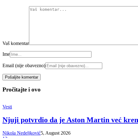
Vaš komentar
Ime
Email (nije obavezno)
Pročitajte i ovo
Vesti
Njuji potvrdio da je Aston Martin već kre
Nikola Nedeljković
5, August 2026