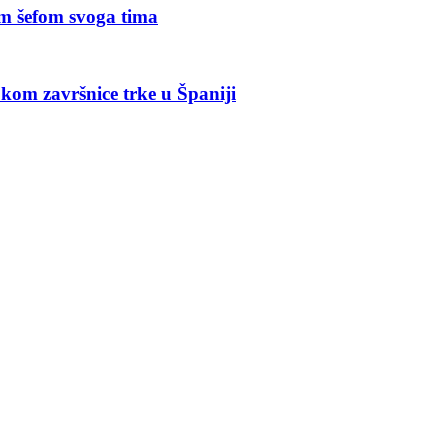
im šefom svoga tima
kom završnice trke u Španiji