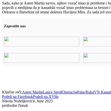
Sada, kako je Aston Martin naveo, njihov vozač imao je probleme i b
pojavili u medijima da je kanadski vozač imao problemasa sa besom i 
Dekseus u Barseloni od strane doktora Havijera Mira. Za sada još uvek
Zapratite nas
Ključne reči:
Aston Martin
Lance Stroll
Operacija
Palac
Ruka
VN Kanad
Podeli na Facebook
Podeli na X
Više
Nikola Nedeljković
4, June 2025
prethodni članak