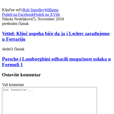
Ključne reči:
Rob Smedley
Williams
Podeli na Facebook
Podeli na X
Više
Nikola Nedeljković
5, November 2018
prethodni članak
Vettel: Ključ uspeha biće da ja i Leclerc sarađujemo
u Ferrariju
sledeći članak
Porsche i Lamborghini odbacili mogućnost uslaka u
Formuli 1
Ostavite komentar
Vaš komentar