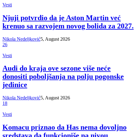
Vesti
Njuji potvrdio da je Aston Martin već
krenuo sa razvojem novog bolida za 2027.
Nikola Nedeljković
5, August 2026
26
Vesti
Audi do kraja ove sezone više neće
donositi poboljšanja na polju pogonske
jedinice
Nikola Nedeljković
5, August 2026
18
Vesti
Komacu priznao da Has nema dovoljno
sredstava da funkcioniše na nivou