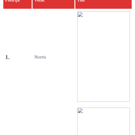
Pozicija
Vozač
Tim
1.
Norris