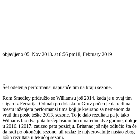
objavljeno
05. Nov 2018. at 8:56 pm
18, February 2019
Šef odelenja performansi napustiće tim na kraju sezone.
Rom Smedley pridružio se Williamsu još 2014. kada je u ovaj tim
stigao iz Ferrarija. Odmah po dolasku u Gruv počeo je da radi na
mestu inženjera performansi tima koji je kreirano sa nemenom da
vrati tim posle teške 2013. sezone. To je dalo rezultata pa je tako
Williams bio dva puta trećeplasiran tim u naredne dve godine, dok je
u 2016. i 2017. zauzeo petu poziciju. Britanac još nije odlučio šta će
da radi po okončaju sezone, ali razlaz je najverovatnije nastao zbog
loših rezultata u tekućoj sezoni.