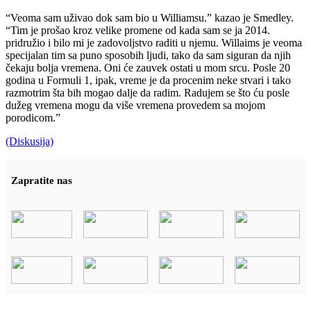
“Veoma sam uživao dok sam bio u Williamsu.” kazao je Smedley.
“Tim je prošao kroz velike promene od kada sam se ja 2014.
pridružio i bilo mi je zadovoljstvo raditi u njemu. Willaims je veoma
specijalan tim sa puno sposobih ljudi, tako da sam siguran da njih
čekaju bolja vremena. Oni će zauvek ostati u mom srcu. Posle 20
godina u Formuli 1, ipak, vreme je da procenim neke stvari i tako
razmotrim šta bih mogao dalje da radim. Radujem se što ću posle
dužeg vremena mogu da više vremena provedem sa mojom
porodicom.”
(Diskusija)
Zapratite nas