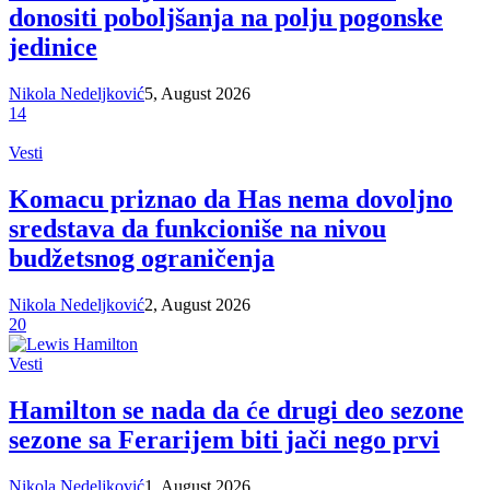
donositi poboljšanja na polju pogonske
jedinice
Nikola Nedeljković
5, August 2026
14
Vesti
Komacu priznao da Has nema dovoljno
sredstava da funkcioniše na nivou
budžetsnog ograničenja
Nikola Nedeljković
2, August 2026
20
Vesti
Hamilton se nada da će drugi deo sezone
sezone sa Ferarijem biti jači nego prvi
Nikola Nedeljković
1, August 2026