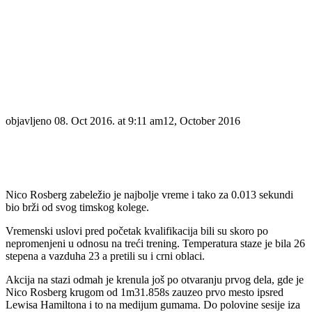
objavljeno
08. Oct 2016. at 9:11 am
12, October 2016
Nico Rosberg zabeležio je najbolje vreme i tako za 0.013 sekundi
bio brži od svog timskog kolege.
Vremenski uslovi pred početak kvalifikacija bili su skoro po
nepromenjeni u odnosu na treći trening. Temperatura staze je bila 26
stepena a vazduha 23 a pretili su i crni oblaci.
Akcija na stazi odmah je krenula još po otvaranju prvog dela, gde je
Nico Rosberg krugom od 1m31.858s zauzeo prvo mesto ipsred
Lewisa Hamiltona i to na medijum gumama. Do polovine sesije iza