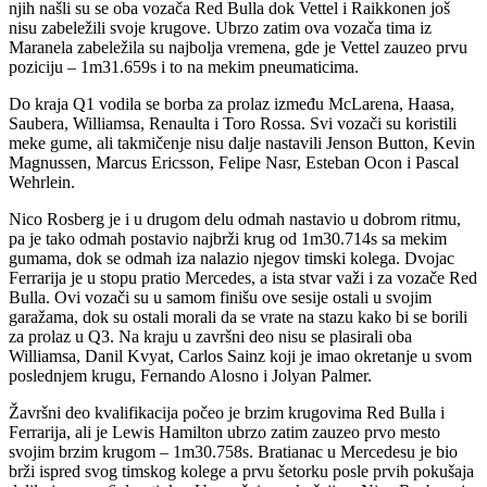
njih našli su se oba vozača Red Bulla dok Vettel i Raikkonen još
nisu zabeležili svoje krugove. Ubrzo zatim ova vozača tima iz
Maranela zabeležila su najbolja vremena, gde je Vettel zauzeo prvu
poziciju – 1m31.659s i to na mekim pneumaticima.
Do kraja Q1 vodila se borba za prolaz između McLarena, Haasa,
Saubera, Williamsa, Renaulta i Toro Rossa. Svi vozači su koristili
meke gume, ali takmičenje nisu dalje nastavili Jenson Button, Kevin
Magnussen, Marcus Ericsson, Felipe Nasr, Esteban Ocon i Pascal
Wehrlein.
Nico Rosberg je i u drugom delu odmah nastavio u dobrom ritmu,
pa je tako odmah postavio najbrži krug od 1m30.714s sa mekim
gumama, dok se odmah iza nalazio njegov timski kolega. Dvojac
Ferrarija je u stopu pratio Mercedes, a ista stvar važi i za vozače Red
Bulla. Ovi vozači su u samom finišu ove sesije ostali u svojim
garažama, dok su ostali morali da se vrate na stazu kako bi se borili
za prolaz u Q3. Na kraju u završni deo nisu se plasirali oba
Williamsa, Danil Kvyat, Carlos Sainz koji je imao okretanje u svom
poslednjem krugu, Fernando Alosno i Jolyan Palmer.
Žavršni deo kvalifikacija počeo je brzim krugovima Red Bulla i
Ferrarija, ali je Lewis Hamilton ubrzo zatim zauzeo prvo mesto
svojim brzim krugom – 1m30.758s. Bratianac u Mercedesu je bio
brži ispred svog timskog kolege a prvu šetorku posle prvih pokušaja