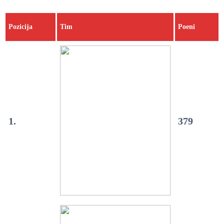
Pozicija
Tim
Poeni
1.
379