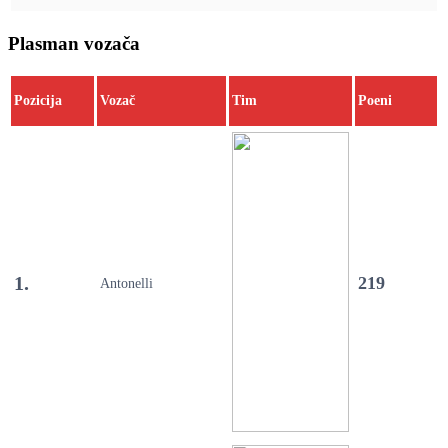
Plasman vozača
Pozicija
Vozač
Tim
Poeni
1.
219
Antonelli