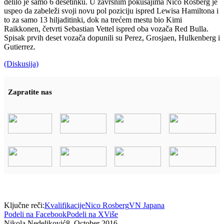
delilo je samo 6 desetinku. U završnim pokušajima Nico Rosberg je
uspeo da zabeleži svoji novu pol poziciju ispred Lewisa Hamiltona i
to za samo 13 hiljaditinki, dok na trećem mestu bio Kimi
Raikkonen, četvrti Sebastian Vettel ispred oba vozača Red Bulla.
Spisak prvih deset vozača dopunili su Perez, Grosjaen, Hulkenberg i
Gutierrez.
(Diskusija)
Zapratite nas
Ključne reči:
Kvalifikacije
Nico Rosberg
VN Japana
Podeli na Facebook
Podeli na X
Više
Nikola Nedeljković
8, October 2016