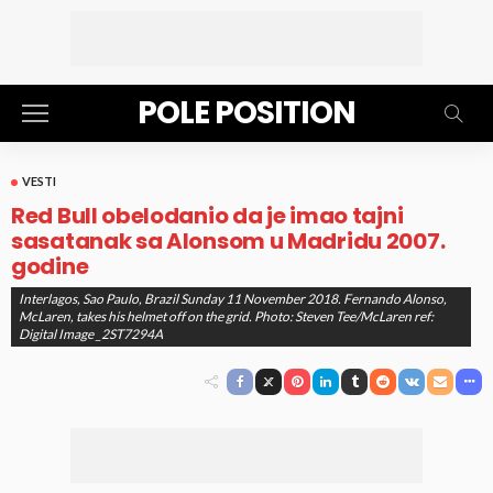
POLE POSITION
VESTI
Red Bull obelodanio da je imao tajni
sasatanak sa Alonsom u Madridu 2007.
godine
Interlagos, Sao Paulo, Brazil Sunday 11 November 2018. Fernando Alonso,
Nema Komentara
Nikola Nedeljković
McLaren, takes his helmet off on the grid. Photo: Steven Tee/McLaren ref:
objavljeno
20. Jan 2019. at 11:15 am
Digital Image _2ST7294A