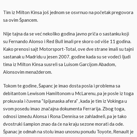
Tim iz Milton Kinsa još jednom se osvrnuo na početak pregovora
sa ovim Špancem.
Nije tajna da se već nekoliko godina javno priča o sastanku koji
su Fernando Alonso i Red Bull imali pre skoro od više 11 godina.
Kako prenosi sajt Motorsport-Total, ove dve strane imali su tajni
sastanak u Madridu u jesen 2007. godine kada su se vodeći ljudi
tima iz Milton Kinsa susreli sa Luisom Garcijom Abadom,
Alonsovim menažderom.
Tokom te godine, Šapanc je imao dosta posla i problema sa
debitantom Lewisom Hamiltonom u McLarenu, pa je posle iz toga
prokuvala i čuvena “špijunaska afera” , kada je tim iz Vokinga u
svom posedu imao značajna dokumenta Ferrarija. Zbog toga,
odnosi između Alonsa i Rona Dennisa se zahladneli, pa je tako
dvostruki šampion znao da će na kraju sezone morati da ode.
Španac je odmah na stolu imao unosnu ponudu Toyote, Renault je