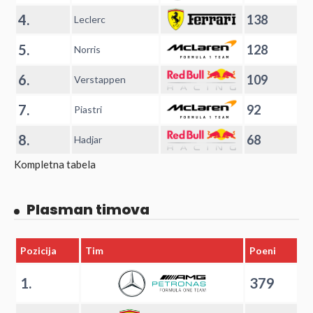
4.
138
Leclerc
5.
128
Norris
6.
109
Verstappen
7.
92
Piastri
8.
68
Hadjar
Kompletna tabela
Plasman timova
Pozicija
Tim
Poeni
1.
379