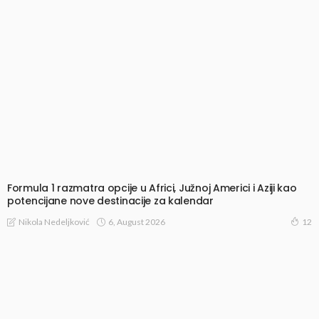
Formula 1 razmatra opcije u Africi, Južnoj Americi i Aziji kao
potencijane nove destinacije za kalendar
6, August 2026
Nikola Nedeljković
12