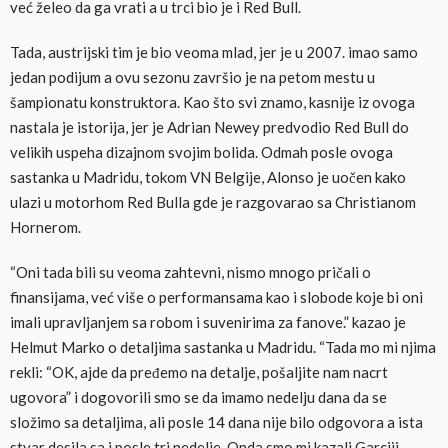
već želeo da ga vrati a u trci bio je i Red Bull.
Tada, austrijski tim je bio veoma mlad, jer je u 2007. imao samo
jedan podijum a ovu sezonu završio je na petom mestu u
šampionatu konstruktora. Kao što svi znamo, kasnije iz ovoga
nastala je istorija, jer je Adrian Newey predvodio Red Bull do
velikih uspeha dizajnom svojim bolida. Odmah posle ovoga
sastanka u Madridu, tokom VN Belgije, Alonso je uočen kako
ulazi u motorhom Red Bulla gde je razgovarao sa Christianom
Hornerom.
“Oni tada bili su veoma zahtevni, nismo mnogo pričali o
finansijama, već više o performansama kao i slobode koje bi oni
imali upravljanjem sa robom i suvenirima za fanove.” kazao je
Helmut Marko o detaljima sastanka u Madridu. “Tada mo mi njima
rekli: “OK, ajde da pređemo na detalje, pošaljite nam nacrt
ugovora” i dogovorili smo se da imamo nedelju dana da se
složimo sa detaljima, ali posle 14 dana nije bilo odgovora a ista
stvar desila sa i posle tri nedelje. Onda smo mi kazali Garciji