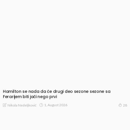
Hamilton se nada da će drugi deo sezone sezone sa
Ferarijem biti jači nego prvi
1, August 2026
Nikola Nedeljković
28