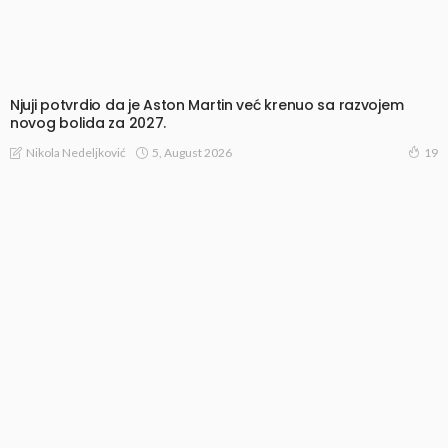
Njuji potvrdio da je Aston Martin već krenuo sa razvojem
novog bolida za 2027.
5, August 2026
Nikola Nedeljković
19