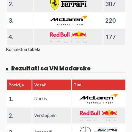
2.
307
3.
220
4.
177
Kompletna tabela
Rezultati sa VN Mađarske
Pozicija
Vozač
Tim
1.
Norris
2.
Verstappen
Antonelli