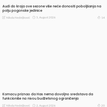
Audi do kraja ove sezone više neće donositi poboljšanja na
polju pogonske jedinice
5, August 2026
Nikola Nedeljković
14
Komacu priznao da Has nema dovoljno sredstava da
funkcioniše na nivou budžetsnog ograničenja
2, August 2026
Nikola Nedeljković
20