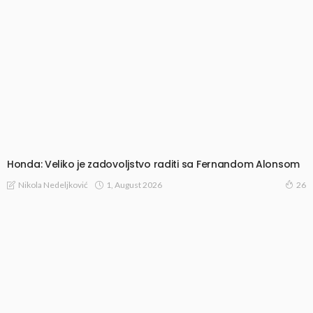
Honda: Veliko je zadovoljstvo raditi sa Fernandom Alonsom
1, August 2026
Nikola Nedeljković
26