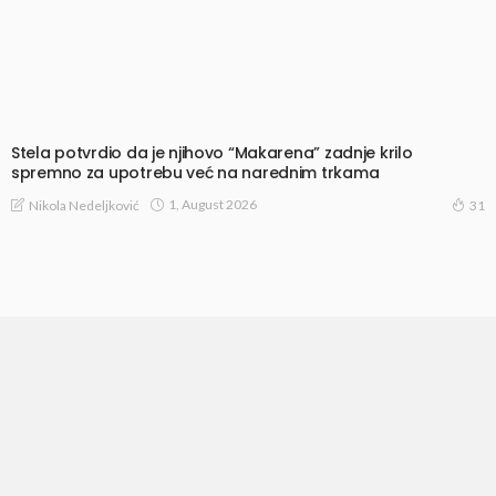
Stela potvrdio da je njihovo “Makarena” zadnje krilo
spremno za upotrebu već na narednim trkama
1, August 2026
Nikola Nedeljković
31