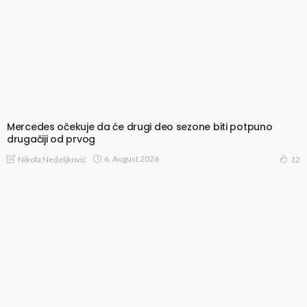
Mercedes očekuje da će drugi deo sezone biti potpuno
drugačiji od prvog
6, August 2026
Nikola Nedeljković
12