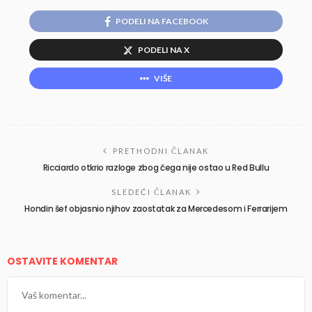
PODELI NA FACEBOOK
PODELI NA X
VIŠE
PRETHODNI ČLANAK
Ricciardo otkrio razloge zbog čega nije ostao u Red Bullu
SLEDEĆI ČLANAK
Hondin šef objasnio njihov zaostatak za Mercedesom i Ferrarijem
OSTAVITE KOMENTAR