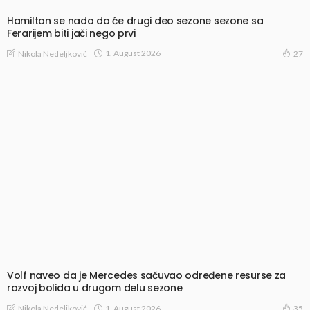
Hamilton se nada da će drugi deo sezone sezone sa
Ferarijem biti jači nego prvi
1, August 2026
Nikola Nedeljković
27
Volf naveo da je Mercedes sačuvao određene resurse za
razvoj bolida u drugom delu sezone
1, August 2026
Nikola Nedeljković
35