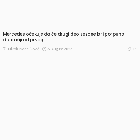
Mercedes očekuje da će drugi deo sezone biti potpuno
drugačiji od prvog
6, August 2026
Nikola Nedeljković
11