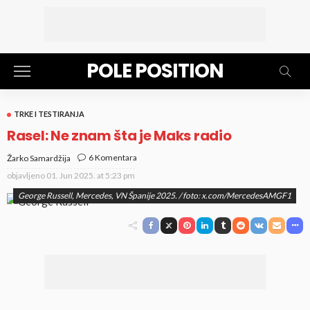
POLE POSITION
TRKE I TESTIRANJA
Rasel: Ne znam šta je Maks radio
6 Komentara
Žarko Samardžija
objavljeno
01. Jun 2025. at 5:23 pm
George Russell, Mercedes, VN Španije 2025. / foto: x.com/MercedesAMGF1