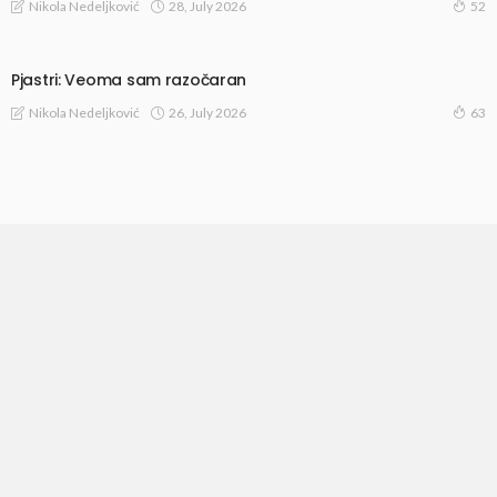
28, July 2026
Nikola Nedeljković
52
Pjastri: Veoma sam razočaran
26, July 2026
Nikola Nedeljković
63