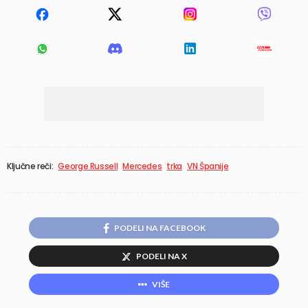
Ključne reči:
George Russell
Mercedes
trka
VN Španije
PODELI NA FACEBOOK
PODELI NA X
VIŠE