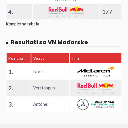
4.
177
Kompletna tabela
Rezultati sa VN Mađarske
Pozicija
Vozač
Tim
1.
Norris
2.
Verstappen
3.
Antonelli