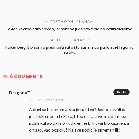
PRETHODNI ČLANAK
Lekler: Veoma sam srećan, jer sam se juče žrtvovao na kvalifikacijama
SLEDEĆI ČLANAK
Hulkenberg: Bio sam u prednosti zato što sam imao puno svežih guma
za trku
6 COMMENTS
Reply
DragonVT
2, June 2025 at 09:20
A duel sa Leklerom … šta je tu hteo? Jasno se vidi da
je on skrenuo u Leklera, hteo da izazove incident, pa
posle kukao da je on udaren ne bi li ovaj bio kažnjen, a
on sačuvao poziciju! Na sve podlo je spreman lik!