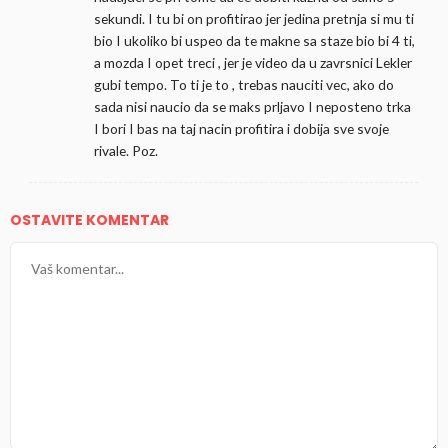
sekundi. I tu bi on profitirao jer jedina pretnja si mu ti
bio I ukoliko bi uspeo da te makne sa staze bio bi 4 ti,
a mozda I opet treci , jer je video da u zavrsnici Lekler
gubi tempo. To ti je to , trebas nauciti vec, ako do
sada nisi naucio da se maks prljavo I neposteno trka
I bori I bas na taj nacin profitira i dobija sve svoje
rivale. Poz.
OSTAVITE KOMENTAR