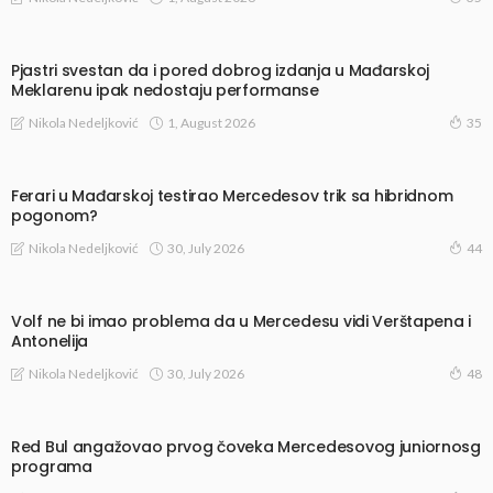
Pjastri svestan da i pored dobrog izdanja u Mađarskoj
Meklarenu ipak nedostaju performanse
1, August 2026
Nikola Nedeljković
35
Ferari u Mađarskoj testirao Mercedesov trik sa hibridnom
pogonom?
30, July 2026
Nikola Nedeljković
44
Volf ne bi imao problema da u Mercedesu vidi Verštapena i
Antonelija
30, July 2026
Nikola Nedeljković
48
Red Bul angažovao prvog čoveka Mercedesovog juniornosg
programa