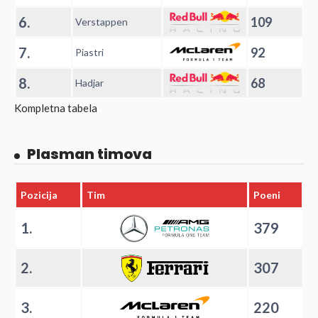
6.
109
Verstappen
7.
92
Piastri
8.
68
Hadjar
Kompletna tabela
Plasman timova
Pozicija
Tim
Poeni
1.
379
2.
307
3.
220