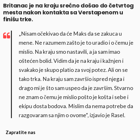
Britanac je na kraju srećno došao do četvrtog
mesta nakon kontakta sa Verstapenom u
finišu trke.
„Nisam očekivao da će Maks da se zakuca u
mene. Ne razumem zašto je to uradio i o čemu je
mislio. Na kraju smo nastavili, a ja sam imao
oštećen bolid. Vidim da je na kraju i kažnjen i
svakako je skupo platio za svoj potez. Ali on se
tako trka. Na kraju sam završio ispred njega i
drago mi je što sam uspeo da je završim. Stvarno
ne znam o čemu je mislio pošto je košta i sebe i
ekipu dosta bodova. Mislim da nema potrebe da
razgovaram sa njim o ovome“, izjavio je Rasel.
Zapratite nas