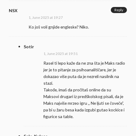
Reply
NSX
1, June 2025 at 19:27
Ko još voli gnjide engleske? Niko.
Sotir
1, June 2025 at 19:51
Rasel ti lepo kaže da ne zna šta je Maks radio
jer je to pitanje za psihoanalitičare, jer je
dokazao više puta da je nezreli nasilnik na
stazi.
Takođe, imaš da pročitaš online da su
Maksovi drugari iz predškolskog pisali, da je
Maks najviše mrzeo igru ,, Ne ljuti se čoveče”,
pa bi u žaru besa kada izgubi gutao kockice i
figurice sa table.