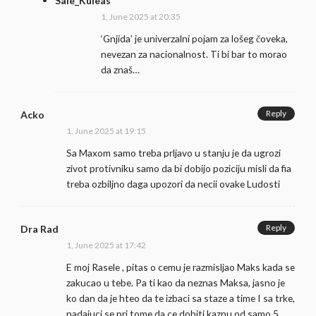
Sale_Kuleas
1, June 2025 at 20:35
‘Gnjida’ je univerzalni pojam za lošeg čoveka,
nevezan za nacionalnost. Ti bi bar to morao
da znaš…
Reply
Acko
1, June 2025 at 19:15
Sa Maxom samo treba prljavo u stanju je da ugrozi
zivot protivniku samo da bi dobijo poziciju misli da fia
treba ozbiljno daga upozori da necii ovake Ludosti
Reply
Dra Rad
1, June 2025 at 17:42
E moj Rasele , pitas o cemu je razmisljao Maks kada se
zakucao u tebe. Pa ti kao da neznas Maksa, jasno je
ko dan da je hteo da te izbaci sa staze a time I sa trke,
nadajuci se pri tome da ce dobiti kaznu od samo 5