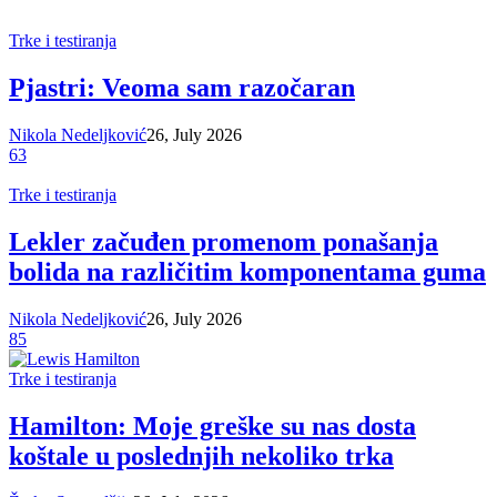
Trke i testiranja
Pjastri: Veoma sam razočaran
Nikola Nedeljković
26, July 2026
63
Trke i testiranja
Lekler začuđen promenom ponašanja
bolida na različitim komponentama guma
Nikola Nedeljković
26, July 2026
85
Trke i testiranja
Hamilton: Moje greške su nas dosta
koštale u poslednjih nekoliko trka