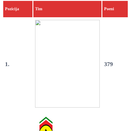
Pozicija
Tim
Poeni
1.
379