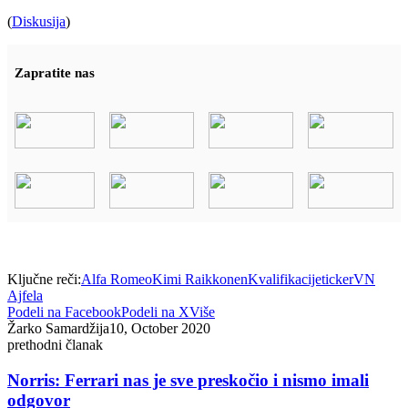
(
Diskusija
)
Zapratite nas
Ključne reči:
Alfa Romeo
Kimi Raikkonen
Kvalifikacije
ticker
VN
Ajfela
Podeli na Facebook
Podeli na X
Više
Žarko Samardžija
10, October 2020
prethodni članak
Norris: Ferrari nas je sve preskočio i nismo imali
odgovor