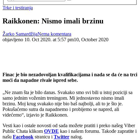
Trke i testiranja
Raikkonen: Nismo imali brzinu
Žarko Samardžija
Nema komentara
objavljeno
10. Oct 2020. at 5:57 pm
10, October 2020
Finac je bio nezadovoljan kvalifikacijama i nada se da će na trci
moći da napadne rivale ispred sebe.
„Ne znam šta je bilo danas. Svakako smo svi bili u istoj poziciji sa
samo jednim voženim treningom. Mi jednostavno nismo imali
brzinu. Moj krug svakako nije bio baš najbolji, ali to je što je.
Pokušaćemo sutra da napadnemo i probijemo se napred, ali
videćemo“, izjavio je Raikkonen.
Vesti kao i ostale novosti od sada možete pratiti i preko našeg Viber
Public Chata klikom
OVDE
kao i našem forumu. Takođe zapratite i
našu
Facebook
stranicu i
Twitter
nalog.