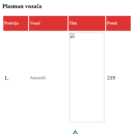
Plasman vozača
Pozicija
Vozač
Tim
Poeni
1.
219
Antonelli