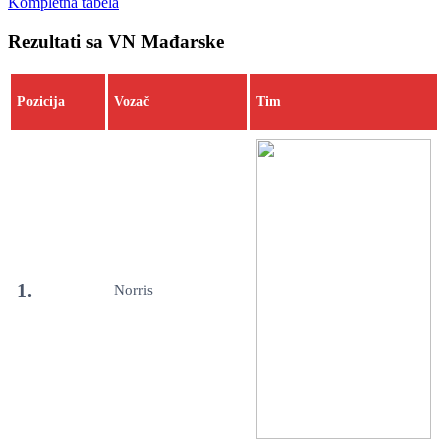
Kompletna tabela
Rezultati sa VN Mađarske
Pozicija
Vozač
Tim
1.
Norris