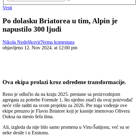
Vesti
Po dolasku Briatorea u tim, Alpin je
napustilo 300 ljudi
Nikola Nedeljković
Nema komentara
objavljeno
12. Nov 2024. at 12:00 pm
Ova ekipa prolazi kroz određene transformacije.
Reno je odlučio da na kraju 2025. prestane sa proizvodnjom
agregata za potrebe Formule 1, što ujedno znači da ovaj poizvođač
neće više raditi na svom projektu za 2026. Pre toga vođenje ove
ekipe preuzeo je Flavio Briatore koji je kasnije imenovao Olivera
Ouksa na mesto šefa tima.
Ali, izgleda da nije bilo samo promena u Viru-Šatijonu, već su se
neke desile i u Enstonu.