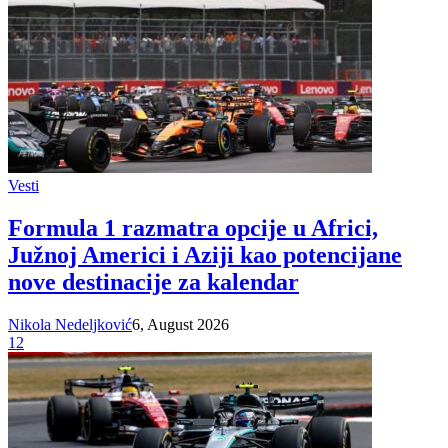
Vesti
Formula 1 razmatra opcije u Africi,
Južnoj Americi i Aziji kao potencijane
nove destinacije za kalendar
Nikola Nedeljković
6, August 2026
12