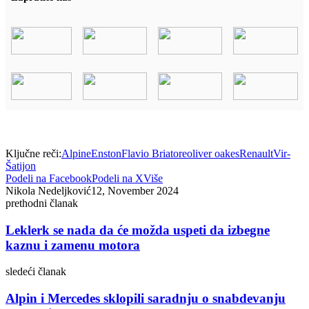
Ključne reči:
Alpine
Enston
Flavio Briatore
oliver oakes
Renault
Vir-
Šatijon
Podeli na Facebook
Podeli na X
Više
Nikola Nedeljković
12, November 2024
prethodni članak
Leklerk se nada da će možda uspeti da izbegne
kaznu i zamenu motora
sledeći članak
Alpin i Mercedes sklopili saradnju o snabdevanju