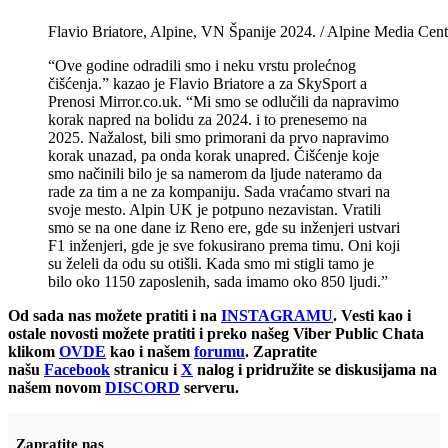
Flavio Briatore, Alpine, VN Španije 2024. / Alpine Media Ce
“Ove godine odradili smo i neku vrstu prolećnog
čišćenja.” kazao je Flavio Briatore a za SkySport a
Prenosi Mirror.co.uk. “Mi smo se odlučili da napravimo
korak napred na bolidu za 2024. i to prenesemo na
2025. Nažalost, bili smo primorani da prvo napravimo
korak unazad, pa onda korak unapred. Čišćenje koje
smo načinili bilo je sa namerom da ljude nateramo da
rade za tim a ne za kompaniju. Sada vraćamo stvari na
svoje mesto. Alpin UK je potpuno nezavistan. Vratili
smo se na one dane iz Reno ere, gde su inženjeri ustvari
F1 inženjeri, gde je sve fokusirano prema timu. Oni koji
su želeli da odu su otišli. Kada smo mi stigli tamo je
bilo oko 1150 zaposlenih, sada imamo oko 850 ljudi.”
Od sada nas možete pratiti i na
INSTAGRAMU
. Vesti kao i
ostale novosti možete pratiti i preko našeg Viber Public Chata
klikom
OVDE
kao i našem
forumu
. Zapratite
našu
Facebook
stranicu i
X
nalog i pridružite se diskusijama na
našem novom
DISCORD
serveru.
Zapratite nas