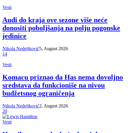
Vesti
Audi do kraja ove sezone više neće
donositi poboljšanja na polju pogonske
jedinice
Nikola Nedeljković
5, August 2026
14
Vesti
Komacu priznao da Has nema dovoljno
sredstava da funkcioniše na nivou
budžetsnog ograničenja
Nikola Nedeljković
2, August 2026
20
Vesti