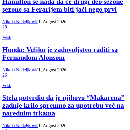
Hamilton se nada da će drugi deo sezone
sezone sa Ferarijem biti jači nego prvi
Nikola Nedeljković
1, August 2026
28
Vesti
Honda: Veliko je zadovoljstvo raditi sa
Fernandom Alonsom
Nikola Nedeljković
1, August 2026
26
Vesti
Stela potvrdio da je njihovo “Makarena”
zadnje krilo spremno za upotrebu već na
narednim trkama
Nikola Nedeljković
1, August 2026