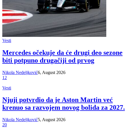
Vesti
Mercedes očekuje da će drugi deo sezone
biti potpuno drugačiji od prvog
Nikola Nedeljković
6, August 2026
12
Vesti
Njuji potvrdio da je Aston Martin već
krenuo sa razvojem novog bolida za 2027.
Nikola Nedeljković
5, August 2026
20